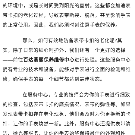
泉州市丰泽区宝洲路729号浦西万达中心写字楼A座7楼709室（需提前预约）
的环境中，或是长时间受到阳光的直射。这些都会加速表
青岛市南区山东路6号华润大厦B座22层04室（需提前预约）
带卡扣的老化过程，导致表带断裂、脱落，甚至影响手表
烟台市芝罘区胜利路139号万达金融中心A座907室（需提前预约）
的正常使用。因此，我们必须时刻注意手表的保养。
长春市朝阳区西安大路727号中银大厦A座(旺进大厦)18层09室（需提前预约）
贵阳市南明区都司高架桥路33号亨特国际金融中心14楼14D（需提前预约）
那么，如何有效地防备表带卡扣的老化呢?其
昆明市盘龙区北京路928号同德昆明广场写字楼10层06室（需提前预约）
实，除了日常的细心呵护外，我们还有一个更好的选择
石家庄市长安区中山东路39号勒泰中心写字楼B座13层07室（需提前预约）
——前往
百达翡丽保养维修中心
进行处理。这些服务中心
西安市碑林区南关正街88号华侨城长安国际中心E座6楼10室（需提前预约）
拥有专业的技术和设备，能够对手表进行全面的检测和维
海口市龙华区金贸东路5号海口华润大厦B座17层1707室（需提前预约）
唐山市路南区新华东道100号万达广场写字楼A座10层1002室（需提前预约）
修，确保手表的每一个细节都达到最佳状态。
台州市椒江区东海大道1800号腾达中心东1幢20楼2002室（需提前预约）
在服务中心，专业的技师会为你的手表进行细致
内蒙古自治区呼和浩特市玉泉区大学西街70号华润万象城写字楼（鄂尔多斯大厦）23层2326室（需提前预约）
甘肃省兰州市七里河区西津西路16号兰州中心写字楼21层2102室（需提前预约）
的检查，包括表带卡扣的磨损情况、表带的弹性等。如果
重庆市解放碑渝中区民权路28号英利国际金融中心写字楼20层01室（需提前预约）
发现表带卡扣存在老化现象，他们会及时为你更换新的卡
黑龙江省大庆市萨尔图区会战大街百达翡丽售后服务中心（需提前预约）
扣，让你的手表焕然一新。此外，服务中心还提供表带清
黑龙江省鹤岗市向阳区红军路百达翡丽售后服务中心（需提前预约）
洁、抛光等服务，让你的手表始终保持最佳的外观和性