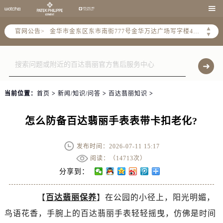
宁波市江北区大闸南路500号来福士广场办公楼20层2009室（需提前预约）

杭州市上城区钱江路1366号华润大厦写字楼A座5层503-5室（需提前预约）
▲
官网公告>
金华市金东区东市南街777号金华万达广场写字楼4号楼22层2209室（需提前预约）
▼
绍兴市越城区胜利东路379号世茂天际中心写字楼8层805室（需提前预约）
嘉兴市南湖区广益路705号嘉兴世界贸易中心写字楼A座13层1304室（需提前预约）
南昌市红谷滩新区红谷中大道998号绿地双子塔（中央广场）A1座办公楼14层07室（需提前预约）
济南市历下区经十路11111号华润中心写字楼（万象城）15层1508室（需提前预约）
当前位置：
首页
>
新闻/知识/问答
>
百达翡丽知识
>
广州市天河区天河路230号万菱汇国际中心写字楼A塔7层704室（需提前预约）
广州市越秀区环市东路371-375号世界贸易中心大厦南塔写字楼15层07室（需提前预约）
怎么防备百达翡丽手表表带卡扣老化?
深圳市罗湖区深南东路5001号华润大厦写字楼17层1701室（需提前预约）
惠州市惠城区江北文昌一路7号华贸大厦写字楼1座30层05室（需提前预约）
发布时间：2026-07-11 15:17
厦门市思明区湖滨东路95号华润大厦写字楼B座11层1104室（需提前预约）
阅读：（
14713次）
福州市鼓楼区五四路128-1号恒力城写字楼15层03室（需提前预约）
分享到：
成都市锦江区人民东路6号SAC东原中心写字楼24层2406B室（需提前预约）
【
百达翡丽保养
】在公园的小径上，阳光明媚，
重庆市江北区观音桥步行街2号融恒时代广场写字楼9层902室（需提前预约）
鸟语花香，手腕上的百达翡丽手表轻轻摇曳，仿佛是时间
长沙市芙蓉区定王台街道建湘路393号世茂环球金融中心写字楼（芙蓉广场）10层13室（需提前预约）