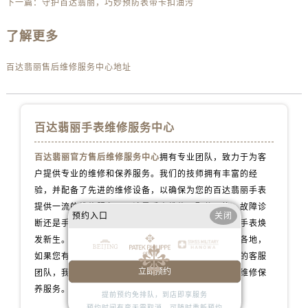
下一篇：
守护百达翡丽，巧妙预防表带卡扣油污
北京市朝阳区建国门外大街甲6号华熙国际中心D座11层1102室百达翡丽售后服务中心（需提前预约）
北京市东城区东长安街1号王府井东方广场W3座6层602室百达翡丽售后服务中心（需提前预约）
了解更多
河北省保定市竞秀区朝阳北大街北国先天下百达翡丽售后服务中心（需提前预约）
内蒙古自治区阿拉善盟市左旗土尔扈特大街百达翡丽售后服务中心（需提前预约）
百达翡丽售后维修服务中心地址
内蒙古自治区巴彦淖尔市临河区新华街百达翡丽售后服务中心（需提前预约）
内蒙古自治区包头市青山区幸福路甲3号王府井百货名表维修百达翡丽售后服务中心（需提前预约）
内蒙古自治区赤峰市红山区哈达街百达翡丽售后服务中心（需提前预约）
百达翡丽手表维修服务中心
内蒙古自治区鄂尔多斯市东胜区伊金霍洛街百达翡丽售后服务中心（需提前预约）
百达翡丽官方售后维修服务中心
拥有专业团队，致力于为客
内蒙古自治区呼伦贝尔市海拉尔区中央街百达翡丽售后服务中心（需提前预约）
户提供专业的维修和保养服务。我们的技师拥有丰富的经
内蒙古自治区通辽市科尔沁区明仁大街百达翡丽售后服务中心（需提前预约）
验，并配备了先进的维修设备，以确保为您的百达翡丽手表
内蒙古自治区乌海市海勃湾区人民南路百达翡丽售后服务中心（需提前预约）
提供一流的维修服务，无论是手表维修、配件更换、故障诊
预约入口
关闭
内蒙古自治区乌兰察布市集宁区恩和大街百达翡丽售后服务中心（需提前预约）
断还是手表保养等服务，我们都会用心对待，让您的手表焕
内蒙古自治区锡林郭勒盟市锡林浩特市光明街与额尔敦路交叉口百达翡丽售后服务中心（需提前预约）
发新生。我们的百达翡丽维修保养服务网点遍布全国各地，
内蒙古自治区兴安盟市乌兰浩特市兴安大街百达翡丽售后服务中心（需提前预约）
如果您有任何问题或需要维修服务，请随时联系我们的客服
立即预约
团队，我们将全力以赴为您提供专业的百达翡丽手表维修保
山西省大同市平城区迎宾街百达翡丽售后服务中心（需提前预约）
养服务。
山西省晋城市城区黄华街百达翡丽售后服务中心（需提前预约）
提前预约免排队，到店即享服务
预约时间有变无需取消，可随时重新预约