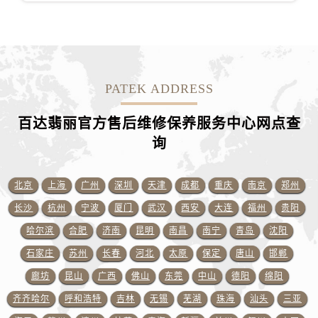
江苏省淮安市清江浦区淮海北路百达翡丽售后服务中心（需提前预约）
江苏省连云港市海州区通灌北路百达翡丽售后服务中心（需提前预约）
江苏省南京市秦淮区中山南路1号南京中心22层22-C1-C3室百达翡丽售后服务中心（需提前预约）
江苏省宿迁市宿城区西湖路百达翡丽售后服务中心（需提前预约）
江苏省泰州市海陵区永定东路399号置地商务中心东塔（华润万象城）17层1706室百达翡丽售后服务中心（需提前预约）
PATEK ADDRESS
江苏省徐州市鼓楼区淮海东路29号苏宁广场IFC国际金融中心35层3508室百达翡丽售后服务中心（需提前预约）
百达翡丽官方售后维修保养服务中心网点查
江苏省盐城市盐都区世纪大道5号盐城金融城写字楼1号楼16层1604室百达翡丽售后服务中心（需提前预约）
询
江苏省扬州市邗江区国展路29号星耀天地写字楼1号楼18层1803室百达翡丽售后服务中心（需提前预约）
江苏省镇江市京口区中山东路百达翡丽售后服务中心（需提前预约）
江西省抚州市临川区赣东大道百达翡丽售后服务中心（需提前预约）
北京
上海
广州
深圳
天津
成都
重庆
南京
郑州
江西省赣州市章贡区文清路百达翡丽售后服务中心（需提前预约）
长沙
杭州
宁波
厦门
武汉
西安
大连
福州
贵阳
江西省吉安市吉州区井冈山大道百达翡丽售后服务中心（需提前预约）
哈尔滨
合肥
济南
昆明
南昌
南宁
青岛
沈阳
江西省景德镇市珠山区珠山中路百达翡丽售后服务中心（需提前预约）
石家庄
苏州
长春
河北
太原
保定
唐山
邯郸
江西省九江市浔阳区浔阳路百达翡丽售后服务中心（需提前预约）
廊坊
昆山
广西
佛山
东莞
中山
德阳
绵阳
江西省南昌市红谷滩新区红谷中大道998号绿地双子塔（中央广场）A1座办公楼14层1407室百达翡丽售后服务中心（需提前预约）
齐齐哈尔
呼和浩特
吉林
无锡
芜湖
珠海
汕头
三亚
江西省萍乡市安源区萍安北大道与康庄路交叉口百达翡丽售后服务中心（需提前预约）