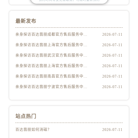
山西省晋中市榆次区顺城街百达翡丽售后服务中心（需提前预约）
山西省临汾市尧都区解放路百达翡丽售后服务中心（需提前预约）
山西省吕梁市离石区永宁中路与建设街交叉口百达翡丽售后服务中心（需提前预约）
最新发布
山西省朔州市朔城区怡西路与鄯阳西街交汇处百达翡丽售后服务中心（需提前预约）
亲身探访百达翡丽成都官方售后服务中心｜全新维修门店地址及电话（2026年7月最新）
2026-07-11
山西省忻州市忻府区和平东街与七一南路交叉口百达翡丽售后服务中心（需提前预约）
亲身探访百达翡丽上海官方售后服务中心｜网点地址与客服电话（2026年7月最新）
2026-07-11
山西省阳泉市郊区平阳东街与新城大道交叉口百达翡丽售后服务中心（需提前预约）
山西省运城市盐湖区河东街百达翡丽售后服务中心（需提前预约）
亲身探访百达翡丽武汉官方售后服务中心｜全部网点地址电话（2026年7月最新）
2026-07-11
山西省长治市潞州区英雄中路百达翡丽售后服务中心（需提前预约）
亲身探访百达翡丽上海官方售后服务中心｜网点地址及热线（2026年7月最新）
2026-07-11
山西省太原市迎泽区迎泽街道解放路15号亨得利名表维修授权店3楼百达翡丽售后服务中心（需提前预约）
亲身探访百达翡丽南昌官方售后服务中心｜地址与官方电话（2026年7月最新）
2026-07-11
天津市和平区赤峰道136号天津国际金融中心26层2603室百达翡丽售后服务中心（需提前预约）
亲身探访百达翡丽宁波官方售后服务中心｜官方电话和维修地址（2026年7月最新）
2026-07-11
安徽省安庆市迎江区人民路百达翡丽售后服务中心（需提前预约）
安徽省蚌埠市蚌山区淮河路百达翡丽售后服务中心（需提前预约）
安徽省亳州市谯城区魏武大道百达翡丽售后服务中心（需提前预约）
安徽省池州市贵池区长江路百达翡丽售后服务中心（需提前预约）
站点热门
安徽省滁州市琅琊区南谯北路百达翡丽售后服务中心（需提前预约）
百达翡丽如何消磁？
2026-07-11
安徽省阜阳市颍州区颍州北路百达翡丽售后服务中心（需提前预约）