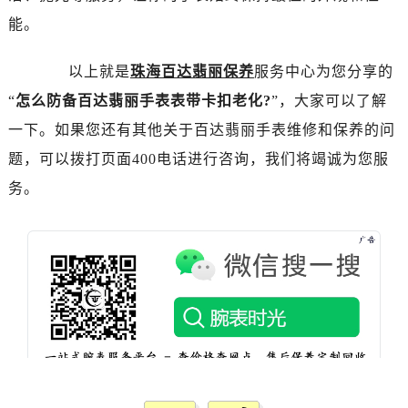
黑龙江省黑河市爱辉区中央街百达翡丽售后服务中心（需提前预约）
能。
黑龙江省鸡西市鸡冠区红军路百达翡丽售后服务中心（需提前预约）
黑龙江省佳木斯市向阳区长安路百达翡丽售后服务中心（需提前预约）
以上就是
珠海百达翡丽保养
服务中心为您分享的
黑龙江省牡丹江市东安区太平路百达翡丽售后服务中心（需提前预约）
“
怎么防备百达翡丽手表表带卡扣老化?
”，大家可以了解
黑龙江省七台河市桃山区大同街百达翡丽售后服务中心（需提前预约）
一下。如果您还有其他关于百达翡丽手表维修和保养的问
黑龙江省齐齐哈尔市龙沙区龙华路百达翡丽售后服务中心（需提前预约）
题，可以拨打页面400电话进行咨询，我们将竭诚为您服
黑龙江省双鸭山市尖山区新兴大街百达翡丽售后服务中心（需提前预约）
黑龙江省绥化市北林区新华街与康庄路交叉口百达翡丽售后服务中心（需提前预约）
务。
黑龙江省伊春市伊美区通河路百达翡丽售后服务中心（需提前预约）
吉林省白城市洮北区明仁南街百达翡丽售后服务中心（需提前预约）
吉林省白山市浑江区浑江大街百达翡丽售后服务中心（需提前预约）
吉林省吉林市船营区河南街百达翡丽售后服务中心（需提前预约）
吉林省辽源市龙山区人民大街百达翡丽售后服务中心（需提前预约）
吉林省梅河口市新华街道梅河大街百达翡丽售后服务中心（需提前预约）
吉林省四平市铁东区紫气大路与南九经街交汇处百达翡丽售后服务中心（需提前预约）
吉林省松原市宁江区五环大街百达翡丽售后服务中心（需提前预约）