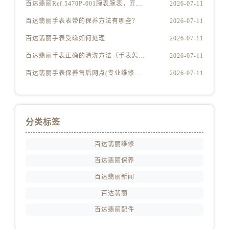
安徽省淮北市相山区淮海路百达翡丽售后服务中心（需提前预约）
百达翡丽Ref.5470P-001腕表腕表，匠心独运
2026-07-11
安徽省淮南市田家庵区国庆中路百达翡丽售后服务中心（需提前预约）
百达翡丽手表表带的保养方法有哪些？
2026-07-11
安徽省黄山市屯溪区黄山西路百达翡丽售后服务中心（需提前预约）
百达翡丽手表受磁如何处理
2026-07-11
安徽省六安市金安区解放中路百达翡丽售后服务中心（需提前预约）
百达翡丽手表正确的清洗方法（手表怎样才能清洗干净）
2026-07-11
安徽省马鞍山市雨山区湖南西路百达翡丽售后服务中心（需提前预约）
百达翡丽手表保养售后网点(专业维修服务，全国售后网点查询)
2026-07-11
安徽省宿州市埇桥区人民中路百达翡丽售后服务中心（需提前预约）
安徽省铜陵市铜官区石城大道百达翡丽售后服务中心（需提前预约）
安徽省芜湖市镜湖区中山路步行街百达翡丽售后服务中心（需提前预约）
安徽省宣城市宣州区叠嶂西路百达翡丽售后服务中心（需提前预约）
分类标签
福建省龙岩市新罗区九一南路百达翡丽售后服务中心（需提前预约）
百达翡丽维修
福建省南平市建阳区人民西路百达翡丽售后服务中心（需提前预约）
百达翡丽保养
福建省宁德市蕉城区天湖东路百达翡丽售后服务中心（需提前预约）
福建省莆田市城厢区霞林街道荔华东大道百达翡丽售后服务中心（需提前预约）
百达翡丽新闻
福建省三明市三元区东乾二路百达翡丽售后服务中心（需提前预约）
百达翡丽
福建省漳州市龙文区步港路百达翡丽售后服务中心（需提前预约）
百达翡丽配件
江苏省常州市新北区龙锦路1590号现代传媒中心5号楼10层1008室百达翡丽售后服务中心（需提前预约）