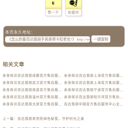
吉林省通化市东昌区环通乡江南大街百达翡丽售后服务中心（需提前预约）
6
吉林省延边市延吉市解放路百达翡丽售后服务中心（需提前预约）
赞一下
去提问
辽宁省鞍山市铁东区站前街百达翡丽售后服务中心（需提前预约）
辽宁省本溪市平山区胜利路百达翡丽售后服务中心（需提前预约）
本页永久地址：
辽宁省朝阳市双塔区新华路百达翡丽售后服务中心（需提前预约）
一键复制
辽宁省丹东市振兴区七经街百达翡丽售后服务中心（需提前预约）
辽宁省抚顺市新抚区东一路百达翡丽售后服务中心（需提前预约）
辽宁省阜新市海州区解放大街百达翡丽售后服务中心（需提前预约）
相关文章
辽宁省葫芦岛市连山区中央路百达翡丽售后服务中心（需提前预约）
辽宁省锦州市古塔区中央大街百达翡丽售后服务中心（需提前预约）
亲身探访百达翡丽成都官方售后服务中心｜全新维修门店地址及电话（2026年7月最新）
亲身探访百达翡丽上海官方售后服务中心｜网点地址与客服电话（2026年7月最新）
辽宁省辽阳市白塔区新运大街百达翡丽售后服务中心（需提前预约）
亲身探访百达翡丽武汉官方售后服务中心｜全部网点地址电话（2026年7月最新）
亲身探访百达翡丽上海官方售后服务中心｜网点地址及热线（2026年7月最新）
辽宁省盘锦市兴隆台区石油大街百达翡丽售后服务中心（需提前预约）
亲身探访百达翡丽南昌官方售后服务中心｜地址与官方电话（2026年7月最新）
亲身探访百达翡丽宁波官方售后服务中心｜官方电话和维修地址（2026年7月最新）
亲身探访百达翡丽温州官方售后服务中心｜最新网点地址及热线（2026年7月最新）
亲身探访百达翡丽哈尔滨官方售后服务中心｜地址与官方电话（2026年7月最新）
辽宁省铁岭市银州区南马路百达翡丽售后服务中心（需提前预约）
亲身探访百达翡丽太原官方售后服务中心｜网点地址与官方电话（2026年7月最新）
百达翡丽中国官方售后服务中心全部网点地址及24小时热线实地考察报告_多信源验证（2026年7月最新）
辽宁省营口市站前区市府路与渤海大街交叉口百达翡丽售后服务中心（需提前预约）
辽宁省沈阳市沈河区中街路137号亨得利名表维修授权店1楼百达翡丽售后服务中心（需提前预约）
上一篇：
百达翡丽表壳防掉色秘笈，守护时光之美
辽宁省沈阳市沈河区中街路83号亨得利名表维修授权店1楼百达翡丽售后服务中心（需提前预约）