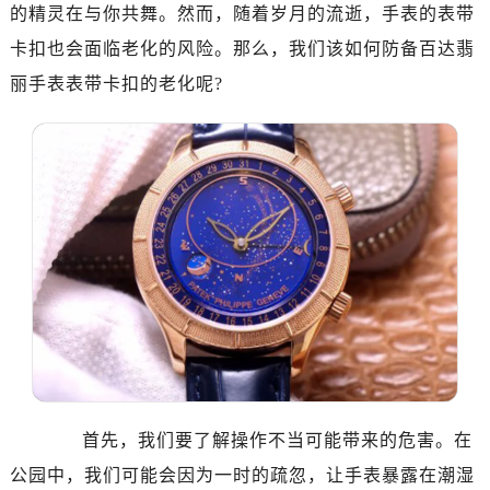
郑州市二七区铭功路10号华润大厦写字楼29层2905室（需提前预约）
的精灵在与你共舞。然而，随着岁月的流逝，手表的表带
太原市迎泽区解放路15号亨得利名表服务中心（品牌授权店）3层整层（需提前预约）
卡扣也会面临老化的风险。那么，我们该如何防备百达翡
沈阳市沈河区中街路137号亨得利名表服务中心（品牌授权店）1层整层（需提前预约）
丽手表表带卡扣的老化呢?
沈阳市沈河区中街路83号亨得利名表服务中心（品牌授权店）1层整层（需提前预约）
乌鲁木齐市天山区红山路26号时代广场（CCMALL）C座17层17-B（需提前预约）
温州市鹿城区锦绣路1067号置信广场10层1015室（需提前预约）
哈尔滨市道里区友谊西路600号富力中心T2座写字楼29层03室（需提前预约）
大连市中山区人民路15号国际金融大厦7层G室（需提前预约）
佛山市禅城区季华五路57号万科金融中心C座12层1205室（需提前预约）
东莞市东城街道鸿福东路1号民盈国贸中心T1写字楼9层907室（需提前预约）
无锡市梁溪区人民中路139号恒隆广场写字楼1座11层1104室（需提前预约）
南通市崇川区工农路57号圆融广场写字楼16层1603室（需提前预约）
苏州市苏州工业园区星港街199号苏州中心办公楼C座22层08室（需提前预约）
武汉市江汉区解放大道686号世界贸易大厦38层09室（需提前预约）
南宁市青秀区金湖路59号地王大厦12楼1224室（需提前预约）
首先，我们要了解操作不当可能带来的危害。在
合肥市蜀山区潜山路111号万象城华润大厦B座12楼03室（需提前预约）
公园中，我们可能会因为一时的疏忽，让手表暴露在潮湿