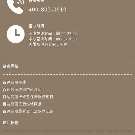
总部热线
上海市黄浦区南京东路299号宏伊国际广场写字楼8层806室百达翡丽售后服务中心（需提前预约）
400-805-0910
上海市徐汇区虹桥路3号港汇中心2座37层3705室百达翡丽售后服务中心（需提前预约）
浙江省杭州市上城区钱江路1366号华润大厦A座5层503-5室百达翡丽售后服务中心（需提前预约）
营业时间
浙江省湖州市吴兴区劳动路百达翡丽售后服务中心（需提前预约）
客服在线时间：08:00-22:00
浙江省嘉兴市南湖区广益路705号嘉兴世界贸易中心A座13层1304室百达翡丽售后服务中心（需提前预约）
中心营业时间：09:00-19:30
浙江省金华市金东区东市南街777号金华万达广场4号楼22楼2209室百达翡丽售后服务中心（需提前预约）
客服及中心节假日不休
浙江省丽水市莲都区解放街百达翡丽售后服务中心（需提前预约）
浙江省宁波市江北区大闸南路500号来福士广场办公楼20层2009室百达翡丽售后服务中心（需提前预约）
站点导航
浙江省衢州市柯城区上街百达翡丽售后服务中心（需提前预约）
浙江省绍兴市越城区胜利东路379号世茂天际中心写字楼8层805室百达翡丽售后服务中心（需提前预约）
百达翡丽在线
浙江省舟山市定海区解放东路百达翡丽售后服务中心（需提前预约）
百达翡丽维修中心介绍
澳门特别行政区大堂区议事亭前地（新马路）百达翡丽售后服务中心（需提前预约）
百达翡丽维修及保养服务项目
澳门特别行政区风顺堂区南湾大马路百达翡丽售后服务中心（需提前预约）
百达翡丽售后维修网点
百达翡丽最新资讯及保养知识
澳门特别行政区花地玛堂区关闸广场百达翡丽售后服务中心（需提前预约）
澳门特别行政区花王堂区大三巴商圈百达翡丽售后服务中心（需提前预约）
热门标签
澳门特别行政区嘉模堂区官也街百达翡丽售后服务中心（需提前预约）