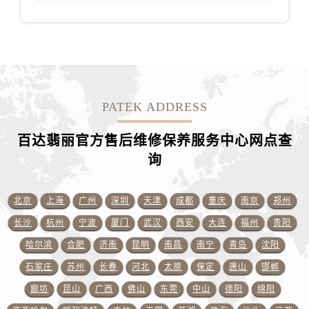
浙江省杭州市上城区钱江路1366号华润大厦A座5层503-5室百达翡丽售后服务中心（需提前预约）
浙江省湖州市吴兴区劳动路百达翡丽售后服务中心（需提前预约）
浙江省嘉兴市南湖区广益路705号嘉兴世界贸易中心A座13层1304室百达翡丽售后服务中心（需提前预约）
浙江省金华市金东区东市南街777号金华万达广场4号楼22楼2209室百达翡丽售后服务中心（需提前预约）
浙江省丽水市莲都区解放街百达翡丽售后服务中心（需提前预约）
浙江省宁波市江北区大闸南路500号来福士广场办公楼20层2009室百达翡丽售后服务中心（需提前预约）
PATEK ADDRESS
浙江省衢州市柯城区上街百达翡丽售后服务中心（需提前预约）
百达翡丽官方售后维修保养服务中心网点查
浙江省绍兴市越城区胜利东路379号世茂天际中心写字楼8层805室百达翡丽售后服务中心（需提前预约）
询
浙江省舟山市定海区解放东路百达翡丽售后服务中心（需提前预约）
澳门特别行政区大堂区议事亭前地（新马路）百达翡丽售后服务中心（需提前预约）
澳门特别行政区风顺堂区南湾大马路百达翡丽售后服务中心（需提前预约）
北京
上海
广州
深圳
天津
成都
重庆
南京
郑州
澳门特别行政区花地玛堂区关闸广场百达翡丽售后服务中心（需提前预约）
长沙
杭州
宁波
厦门
武汉
西安
大连
福州
贵阳
澳门特别行政区花王堂区大三巴商圈百达翡丽售后服务中心（需提前预约）
哈尔滨
合肥
济南
昆明
南昌
南宁
青岛
沈阳
澳门特别行政区嘉模堂区官也街百达翡丽售后服务中心（需提前预约）
石家庄
苏州
长春
河北
太原
保定
唐山
邯郸
澳门省路氹城市金光大道百达翡丽售后服务中心（需提前预约）
廊坊
昆山
广西
佛山
东莞
中山
德阳
绵阳
澳门特别行政区望德堂区塔石广场百达翡丽售后服务中心（需提前预约）