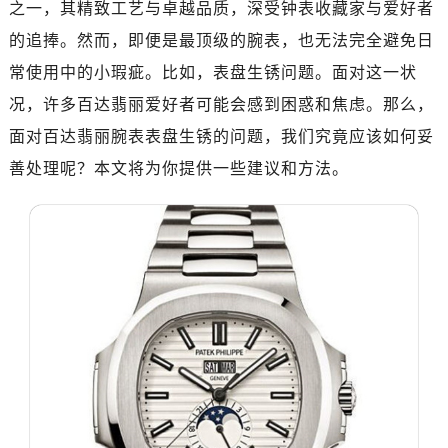
之一，其精致工艺与卓越品质，深受钟表收藏家与爱好者
金华市金东区东市南街777号金华万达广场写字楼4号楼22层2209室（需提前预约）
绍兴市越城区胜利东路379号世茂天际中心写字楼8层805室（需提前预约）
的追捧。然而，即便是最顶级的腕表，也无法完全避免日
嘉兴市南湖区广益路705号嘉兴世界贸易中心写字楼A座13层1304室（需提前预约）
常使用中的小瑕疵。比如，表盘生锈问题。面对这一状
南昌市红谷滩新区红谷中大道998号绿地双子塔（中央广场）A1座办公楼14层07室（需提前预约）
况，许多百达翡丽爱好者可能会感到困惑和焦虑。那么，
济南市历下区经十路11111号华润中心写字楼（万象城）15层1508室（需提前预约）
面对百达翡丽腕表表盘生锈的问题，我们究竟应该如何妥
广州市天河区天河路230号万菱汇国际中心写字楼A塔7层704室（需提前预约）
善处理呢？本文将为你提供一些建议和方法。
广州市越秀区环市东路371-375号世界贸易中心大厦南塔写字楼15层07室（需提前预约）
深圳市罗湖区深南东路5001号华润大厦写字楼17层1701室（需提前预约）
惠州市惠城区江北文昌一路7号华贸大厦写字楼1座30层05室（需提前预约）
厦门市思明区湖滨东路95号华润大厦写字楼B座11层1104室（需提前预约）
福州市鼓楼区五四路128-1号恒力城写字楼15层03室（需提前预约）
成都市锦江区人民东路6号SAC东原中心写字楼24层2406B室（需提前预约）
重庆市江北区观音桥步行街2号融恒时代广场写字楼9层902室（需提前预约）
长沙市芙蓉区定王台街道建湘路393号世茂环球金融中心写字楼（芙蓉广场）10层13室（需提前预约）
郑州市二七区铭功路10号华润大厦写字楼29层2905室（需提前预约）
太原市迎泽区解放路15号亨得利名表服务中心（品牌授权店）3层整层（需提前预约）