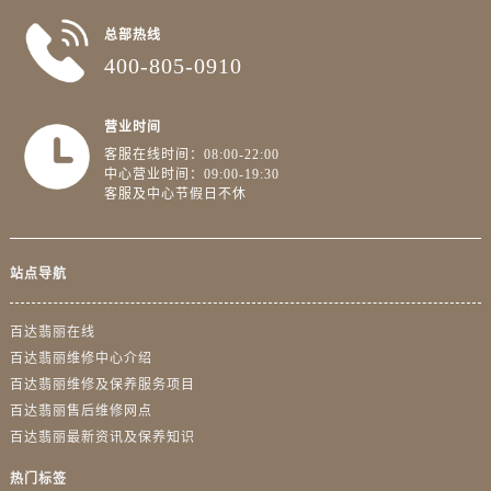
广东省阳江市江城区东风一路百达翡丽售后服务中心（需提前预约）
总部热线
广东省云浮市云城区金山路百达翡丽售后服务中心（需提前预约）
400-805-0910
广东省湛江市赤坎区观海北路百达翡丽售后服务中心（需提前预约）
广东省肇庆市端州区信安大道与砚都大道交汇处百达翡丽售后服务中心（需提前预约）
营业时间
广西壮族自治区百色市右江区中山二路百达翡丽售后服务中心（需提前预约）
客服在线时间：08:00-22:00
广西壮族自治区北海市海城区北京路百达翡丽售后服务中心（需提前预约）
中心营业时间：09:00-19:30
广西壮族自治区崇左市江州区石景林街道友谊大道与丽川路交汇处百达翡丽售后服务中心（需提前预约）
客服及中心节假日不休
广西壮族自治区防城港市港口区金花茶大道百达翡丽售后服务中心（需提前预约）
广西壮族自治区贵港市港北区港城街道布山大道与仙衣路交叉口百达翡丽售后服务中心（需提前预约）
站点导航
广西壮族自治区桂林市秀峰区红岭路百达翡丽售后服务中心（需提前预约）
广西壮族自治区河池市金城江区金城江街道朝阳路百达翡丽售后服务中心（需提前预约）
百达翡丽在线
广西壮族自治区贺州市八步区城东街道灵峰南路百达翡丽售后服务中心（需提前预约）
百达翡丽维修中心介绍
广西壮族自治区来宾市兴宾区桂中大道百达翡丽售后服务中心（需提前预约）
百达翡丽维修及保养服务项目
广西壮族自治区柳州市城中区中山中路百达翡丽售后服务中心（需提前预约）
百达翡丽售后维修网点
百达翡丽最新资讯及保养知识
广西壮族自治区钦州市钦南区金海湾东大街百达翡丽售后服务中心（需提前预约）
广西壮族自治区梧州市万秀区龙湖镇高旺路百达翡丽售后服务中心（需提前预约）
热门标签