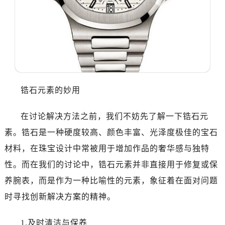
沈阳市沈河区中街路137号亨得利名表服务中心（品牌授权店）1层整层（需提前预约）
沈阳市沈河区中街路83号亨得利名表服务中心（品牌授权店）1层整层（需提前预约）
乌鲁木齐市天山区红山路26号时代广场（CCMALL）C座17层17-B（需提前预约）
温州市鹿城区锦绣路1067号置信广场10层1015室（需提前预约）
哈尔滨市道里区友谊西路600号富力中心T2座写字楼29层03室（需提前预约）
大连市中山区人民路15号国际金融大厦7层G室（需提前预约）
佛山市禅城区季华五路57号万科金融中心C座12层1205室（需提前预约）
锆石元素的妙用
东莞市东城街道鸿福东路1号民盈国贸中心T1写字楼9层907室（需提前预约）
在讨论解决方法之前，我们不妨先了解一下锆石元
无锡市梁溪区人民中路139号恒隆广场写字楼1座11层1104室（需提前预约）
南通市崇川区工农路57号圆融广场写字楼16层1603室（需提前预约）
素。锆石是一种硬度较高、颜色丰富、光泽度极佳的宝石
苏州市苏州工业园区星港街199号苏州中心办公楼C座22层08室（需提前预约）
材料，在珠宝设计中常被用于增加作品的奢华感与独特
武汉市江汉区解放大道686号世界贸易大厦38层09室（需提前预约）
性。而在我们的讨论中，锆石元素并非直接用于修复或保
南宁市青秀区金湖路59号地王大厦12楼1224室（需提前预约）
养腕表，而是作为一种比喻性的元素，象征着在面对问题
合肥市蜀山区潜山路111号万象城华润大厦B座12楼03室（需提前预约）
时寻找创新解决方案的精神。
泉州市丰泽区宝洲路729号浦西万达中心写字楼A座7楼709室（需提前预约）
青岛市南区山东路6号华润大厦B座22层04室（需提前预约）
1.及时清洁与保养