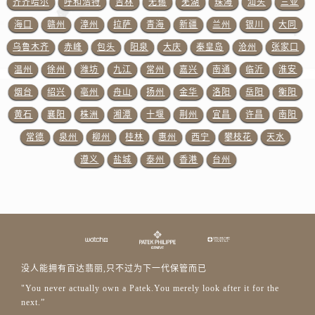
齐齐哈尔
呼和浩特
吉林
无锡
芜湖
珠海
汕头
三亚
福建省福州市鼓楼区五四路128-1号恒力城写字楼15层03室百达翡丽售后服务中心（需提前预约）
海口
赣州
漳州
拉萨
青海
新疆
兰州
银川
大同
福建省厦门市思明区湖滨东路95号万象城华润大厦B座11层1104室百达翡丽售后服务中心（需提前预约）
广东省潮州市潮安区新风路与潮汕路交汇处百达翡丽售后服务中心（需提前预约）
乌鲁木齐
赤峰
包头
阳泉
大庆
秦皇岛
沧州
张家口
广东省广州市天河区天河路230号万菱汇国际中心A塔7层704室百达翡丽售后服务中心（需提前预约）
温州
徐州
潍坊
九江
常州
嘉兴
南通
临沂
淮安
广东省广州市越秀区环市东路371-375号世界贸易中心大厦南塔15层1507室百达翡丽售后服务中心（需提前预约）
烟台
绍兴
亳州
舟山
扬州
金华
洛阳
岳阳
衡阳
广东省河源市源城区越王大道百达翡丽售后服务中心（需提前预约）
黄石
襄阳
株洲
湘潭
十堰
荆州
宜昌
许昌
南阳
广东省惠州市惠城区江北文昌一路7号华贸大厦1座30层3005室百达翡丽售后服务中心（需提前预约）
常德
泉州
柳州
桂林
惠州
西宁
攀枝花
天水
广东省江门市蓬江区广场西路百达翡丽售后服务中心（需提前预约）
遵义
盐城
泰州
香港
台州
广东省揭阳市榕城进贤门步行街百达翡丽售后服务中心（需提前预约）
广东省茂名市电白区水东街道迎宾大道百达翡丽售后服务中心（需提前预约）
广东省梅州市梅江区金燕大道百达翡丽售后服务中心（需提前预约）
广东省清远市清城区湖西路百达翡丽售后服务中心（需提前预约）
广东省汕头市龙湖区长平路百达翡丽售后服务中心（需提前预约）
广东省汕尾市城区香洲街道园林社区翠园街百达翡丽售后服务中心（需提前预约）
没人能拥有百达翡丽,只不过为下一代保管而已
广东省韶关市武江区芙蓉新区与老城中心交汇处百达翡丽售后服务中心（需提前预约）
"You never actually own a Patek.You merely look after it for the
广东省深圳市罗湖区深南东路5001号华润大厦17层1701室百达翡丽售后服务中心（需提前预约）
next.”