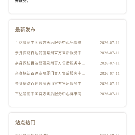
养服务。
江苏省南京市秦淮区中山南路1号南京中心22层22-C1-C3室百达翡丽售后服务中心（需提前预约）
江苏省宿迁市宿城区西湖路百达翡丽售后服务中心（需提前预约）
江苏省泰州市海陵区永定东路399号置地商务中心东塔（华润万象城）17层1706室百达翡丽售后服务中心（需提前预约）
江苏省徐州市鼓楼区淮海东路29号苏宁广场IFC国际金融中心35层3508室百达翡丽售后服务中心（需提前预约）
最新发布
江苏省盐城市盐都区世纪大道5号盐城金融城写字楼1号楼16层1604室百达翡丽售后服务中心（需提前预约）
百达翡丽中国官方售后服务中心完整维修地址及电话实地考察报告+多信源验证（2026年7月最新）
2026-07-11
江苏省扬州市邗江区国展路29号星耀天地写字楼1号楼18层1803室百达翡丽售后服务中心（需提前预约）
江苏省镇江市京口区中山东路百达翡丽售后服务中心（需提前预约）
亲身探访百达翡丽常州官方售后服务中心｜全新地址及服务热线（2026年7月最新）
2026-07-11
江西省抚州市临川区赣东大道百达翡丽售后服务中心（需提前预约）
亲身探访百达翡丽泉州官方售后服务中心｜网点地址及热线（2026年7月最新）
2026-07-11
江西省赣州市章贡区文清路百达翡丽售后服务中心（需提前预约）
亲身探访百达翡丽厦门官方售后服务中心｜官方电话及服务网点地址（2026年7月最新）
2026-07-11
江西省吉安市吉州区井冈山大道百达翡丽售后服务中心（需提前预约）
亲身探访百达翡丽唐山官方售后服务中心｜地址与联系电话（2026年7月最新）
2026-07-11
江西省景德镇市珠山区珠山中路百达翡丽售后服务中心（需提前预约）
百达翡丽中国官方售后服务中心详细网点地址及热线实地考察报告多信源验证（2026年7月最新）
2026-07-11
江西省九江市浔阳区浔阳路百达翡丽售后服务中心（需提前预约）
江西省南昌市红谷滩新区红谷中大道998号绿地双子塔（中央广场）A1座办公楼14层1407室百达翡丽售后服务中心（需提前预约）
江西省萍乡市安源区萍安北大道与康庄路交叉口百达翡丽售后服务中心（需提前预约）
江西省上饶市信州区滨江西路百达翡丽售后服务中心（需提前预约）
站点热门
江西省新余市渝水区北湖西路百达翡丽售后服务中心（需提前预约）