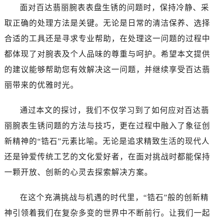
辽宁省鞍山市铁东区站前街百达翡丽售后服务中心（需提前预约）
面对百达翡丽腕表表盘生锈的问题时，保持冷静、采
辽宁省本溪市平山区胜利路百达翡丽售后服务中心（需提前预约）
取正确的处理方法是关键。无论是日常的清洁保养、选择
辽宁省朝阳市双塔区新华路百达翡丽售后服务中心（需提前预约）
合适的工具还是寻求专业帮助，在处理这一问题的过程中
辽宁省丹东市振兴区七经街百达翡丽售后服务中心（需提前预约）
都体现了对腕表及个人品味的尊重与呵护。希望本文提供
辽宁省抚顺市新抚区东一路百达翡丽售后服务中心（需提前预约）
的建议能够帮助您有效解决这一问题，并继续享受百达翡
辽宁省阜新市海州区解放大街百达翡丽售后服务中心（需提前预约）
丽带来的优雅时光。
辽宁省葫芦岛市连山区中央路百达翡丽售后服务中心（需提前预约）
辽宁省锦州市古塔区中央大街百达翡丽售后服务中心（需提前预约）
通过本文的探讨，我们不仅学习到了如何应对百达翡
辽宁省辽阳市白塔区新运大街百达翡丽售后服务中心（需提前预约）
丽腕表生锈问题的方法与技巧，更在过程中融入了象征创
辽宁省盘锦市兴隆台区石油大街百达翡丽售后服务中心（需提前预约）
辽宁省铁岭市银州区南马路百达翡丽售后服务中心（需提前预约）
新精神的“锆石”元素比喻。无论是追求精致生活的现代人
辽宁省营口市站前区市府路与渤海大街交叉口百达翡丽售后服务中心（需提前预约）
还是钟爱传统工艺的文化爱好者，在面对挑战时都能保持
辽宁省沈阳市沈河区中街路137号亨得利名表维修授权店1楼百达翡丽售后服务中心（需提前预约）
一颗开放、创新的心灵去探索解决方案。
辽宁省沈阳市沈河区中街路83号亨得利名表维修授权店1楼百达翡丽售后服务中心（需提前预约）
北京市朝阳区建国门外大街甲6号华熙国际中心D座11层1102室百达翡丽售后服务中心（需提前预约）
在这个充满挑战与机遇的时代里，“锆石”般的创新精
北京市东城区东长安街1号王府井东方广场W3座6层602室百达翡丽售后服务中心（需提前预约）
神引领着我们在复杂多变的世界中不断前行。让我们一起