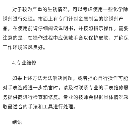
黑龙江省佳木斯市向阳区长安路百达翡丽售后服务中心（需提前预约）
对于较为严重的生锈情况，可以考虑使用一些化学除
黑龙江省牡丹江市东安区太平路百达翡丽售后服务中心（需提前预约）
锈剂进行处理。市面上有专门针对金属制品的除锈剂产
黑龙江省七台河市桃山区大同街百达翡丽售后服务中心（需提前预约）
黑龙江省齐齐哈尔市龙沙区龙华路百达翡丽售后服务中心（需提前预约）
品，在使用前请仔细阅读说明书，并按照指示操作。需要
黑龙江省双鸭山市尖山区新兴大街百达翡丽售后服务中心（需提前预约）
注意的是，在操作过程中应佩戴手套以保护皮肤，并确保
黑龙江省绥化市北林区新华街与康庄路交叉口百达翡丽售后服务中心（需提前预约）
工作环境通风良好。
黑龙江省伊春市伊美区通河路百达翡丽售后服务中心（需提前预约）
吉林省白城市洮北区明仁南街百达翡丽售后服务中心（需提前预约）
4.专业维修
吉林省白山市浑江区浑江大街百达翡丽售后服务中心（需提前预约）
吉林省吉林市船营区河南街百达翡丽售后服务中心（需提前预约）
如果上述方法无法解决问题，或者担心自行操作可能
吉林省辽源市龙山区人民大街百达翡丽售后服务中心（需提前预约）
对手表造成进一步损害时，请及时联系专业的手表维修服
吉林省梅河口市新华街道梅河大街百达翡丽售后服务中心（需提前预约）
务提供商进行检查和修复。专业的技师会根据具体情况采
吉林省四平市铁东区紫气大路与南九经街交汇处百达翡丽售后服务中心（需提前预约）
取最适合的手法和工具进行处理。
吉林省松原市宁江区五环大街百达翡丽售后服务中心（需提前预约）
吉林省通化市东昌区环通乡江南大街百达翡丽售后服务中心（需提前预约）
结语
吉林省延边市延吉市解放路百达翡丽售后服务中心（需提前预约）