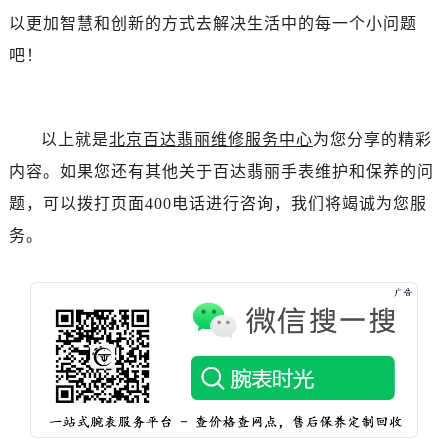
河北省保定市竞秀区朝阳北大街北国先天下百达翡丽售后服务中心（需提前预约）
以更加智慧和创新的方式去解决生活中的每一个小问题
内蒙古自治区阿拉善盟市左旗土尔扈特大街百达翡丽售后服务中心（需提前预约）
吧！
内蒙古自治区巴彦淖尔市临河区新华街百达翡丽售后服务中心（需提前预约）
内蒙古自治区包头市青山区幸福路甲3号王府井百货名表维修百达翡丽售后服务中心（需提前预约）
内蒙古自治区赤峰市红山区哈达街百达翡丽售后服务中心（需提前预约）
以上就是
北京百达翡丽维修服务中心
为您分享的精彩
内蒙古自治区鄂尔多斯市东胜区伊金霍洛街百达翡丽售后服务中心（需提前预约）
内容。如果您还有其他关于百达翡丽手表维护和保养的问
内蒙古自治区呼伦贝尔市海拉尔区中央街百达翡丽售后服务中心（需提前预约）
题，可以拨打页面400电话进行咨询，我们将竭诚为您服
内蒙古自治区通辽市科尔沁区明仁大街百达翡丽售后服务中心（需提前预约）
内蒙古自治区乌海市海勃湾区人民南路百达翡丽售后服务中心（需提前预约）
务。
内蒙古自治区乌兰察布市集宁区恩和大街百达翡丽售后服务中心（需提前预约）
内蒙古自治区锡林郭勒盟市锡林浩特市光明街与额尔敦路交叉口百达翡丽售后服务中心（需提前预约）
内蒙古自治区兴安盟市乌兰浩特市兴安大街百达翡丽售后服务中心（需提前预约）
山西省大同市平城区迎宾街百达翡丽售后服务中心（需提前预约）
山西省晋城市城区黄华街百达翡丽售后服务中心（需提前预约）
山西省晋中市榆次区顺城街百达翡丽售后服务中心（需提前预约）
山西省临汾市尧都区解放路百达翡丽售后服务中心（需提前预约）