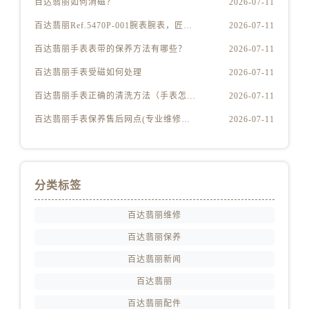
百达翡丽如何消磁？
2026-07-11
江西省宜春市袁州区中山中路百达翡丽售后服务中心（需提前预约）
江西省鹰潭市月湖区胜利东路百达翡丽售后服务中心（需提前预约）
百达翡丽Ref.5470P-001腕表腕表，匠心独运
2026-07-11
山东省德州市德城区东风中路百达翡丽售后服务中心（需提前预约）
百达翡丽手表表带的保养方法有哪些？
2026-07-11
山东省东营市东营区济南路百达翡丽售后服务中心（需提前预约）
百达翡丽手表受磁如何处理
2026-07-11
山东省济南市历下区经十路11111号华润中心写字楼（万象城）15层1508室百达翡丽售后服务中心（需提前预约）
百达翡丽手表正确的清洗方法（手表怎样才能清洗干净）
2026-07-11
山东省济宁市任城区太白楼路百达翡丽售后服务中心（需提前预约）
百达翡丽手表保养售后网点(专业维修服务，全国售后网点查询)
2026-07-11
山东省莱芜市文化南路8号银座商城名表维修一楼名表维修百达翡丽售后服务中心（需提前预约）
山东省临沂市兰山区解放路百达翡丽售后服务中心（需提前预约）
山东省日照市东港区烟台路百达翡丽售后服务中心（需提前预约）
山东省泰安市泰山区财源街道泰山大街百达翡丽售后服务中心（需提前预约）
分类标签
山东省威海市环翠区新威海路89号振华商厦一楼名表维修百达翡丽售后服务中心（需提前预约）
百达翡丽维修
山东省潍坊市奎文区东风东街百达翡丽售后服务中心（需提前预约）
山东省枣庄市滕州市北辛路与善国路交叉口百达翡丽售后服务中心（需提前预约）
百达翡丽保养
山东省淄博市张店区金晶大道百达翡丽售后服务中心（需提前预约）
百达翡丽新闻
上海市黄浦区南京东路299号宏伊国际广场写字楼8层806室百达翡丽售后服务中心（需提前预约）
百达翡丽
上海市徐汇区虹桥路3号港汇中心2座37层3705室百达翡丽售后服务中心（需提前预约）
百达翡丽配件