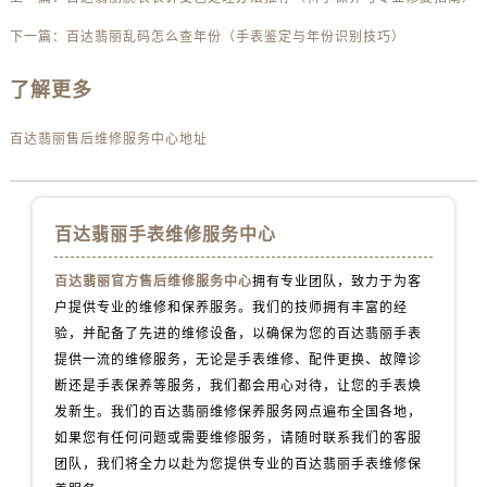
安徽省黄山市屯溪区黄山西路百达翡丽售后服务中心（需提前预约）
下一篇：
百达翡丽乱码怎么查年份（手表鉴定与年份识别技巧）
安徽省六安市金安区解放中路百达翡丽售后服务中心（需提前预约）
安徽省马鞍山市雨山区湖南西路百达翡丽售后服务中心（需提前预约）
了解更多
安徽省宿州市埇桥区人民中路百达翡丽售后服务中心（需提前预约）
安徽省铜陵市铜官区石城大道百达翡丽售后服务中心（需提前预约）
百达翡丽售后维修服务中心地址
安徽省芜湖市镜湖区中山路步行街百达翡丽售后服务中心（需提前预约）
安徽省宣城市宣州区叠嶂西路百达翡丽售后服务中心（需提前预约）
福建省龙岩市新罗区九一南路百达翡丽售后服务中心（需提前预约）
百达翡丽手表维修服务中心
福建省南平市建阳区人民西路百达翡丽售后服务中心（需提前预约）
百达翡丽官方售后维修服务中心
拥有专业团队，致力于为客
福建省宁德市蕉城区天湖东路百达翡丽售后服务中心（需提前预约）
户提供专业的维修和保养服务。我们的技师拥有丰富的经
福建省莆田市城厢区霞林街道荔华东大道百达翡丽售后服务中心（需提前预约）
验，并配备了先进的维修设备，以确保为您的百达翡丽手表
福建省三明市三元区东乾二路百达翡丽售后服务中心（需提前预约）
提供一流的维修服务，无论是手表维修、配件更换、故障诊
福建省漳州市龙文区步港路百达翡丽售后服务中心（需提前预约）
断还是手表保养等服务，我们都会用心对待，让您的手表焕
江苏省常州市新北区龙锦路1590号现代传媒中心5号楼10层1008室百达翡丽售后服务中心（需提前预约）
发新生。我们的百达翡丽维修保养服务网点遍布全国各地，
江苏省淮安市清江浦区淮海北路百达翡丽售后服务中心（需提前预约）
如果您有任何问题或需要维修服务，请随时联系我们的客服
团队，我们将全力以赴为您提供专业的百达翡丽手表维修保
江苏省连云港市海州区通灌北路百达翡丽售后服务中心（需提前预约）