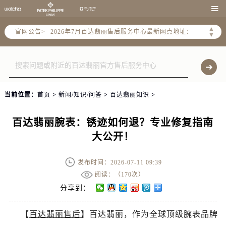
2026年7月百达翡丽全国官方售后客户服务热线：400-805-0910

百达翡丽官方全国统一服务热线400-805-0910，服务覆盖中国大陆、香港、澳门、台湾全部区域（非大陆需加拨“+86”）
▲
官网公告>
2026年7月百达翡丽售后服务中心最新网点地址：
▼
北京市东城区东长安街1号东方广场写字楼W3座6层602室（需提前预约）
北京市朝阳区建国门外大街甲6号华熙国际中心写字楼D座11层1102室（需提前预约）
天津市和平区赤峰道136号天津国际金融中心写字楼26层2603室（需提前预约）
上海市徐汇区虹桥路3号港汇中心写字楼2座37层3705室（需提前预约）
当前位置：
首页
>
新闻/知识/问答
>
百达翡丽知识
>
上海市黄浦区南京东路299号宏伊国际广场写字楼8层806室（需提前预约）
南京市秦淮区中山南路1号（新街口）南京中心写字楼22层C1-1室（需提前预约）
百达翡丽腕表：锈迹如何退？专业修复指南
常州市新北区龙锦路1590号现代传媒中心写字楼5号楼10层1008室（需提前预约）
大公开！
徐州市鼓楼区淮海东路29号苏宁广场IFC国际金融中心写字楼35层3508室（需提前预约）
扬州市邗江区国展路29号星耀天地写字楼1号楼18层1803室（需提前预约）
发布时间：2026-07-11 09:39
盐城市盐都区世纪大道5号盐城金融城写字楼1号楼16层1604室（需提前预约）
阅读：（
170次）
泰州市海陵区永定东路399号置地商务中心东塔写字楼（华润万象城）17层1706室（需提前预约）
分享到：
宁波市江北区大闸南路500号来福士广场办公楼20层2009室（需提前预约）
【
百达翡丽售后
】百达翡丽，作为全球顶级腕表品牌
杭州市上城区钱江路1366号华润大厦写字楼A座5层503-5室（需提前预约）