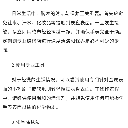
烟台市芝罘区胜利路139号万达金融中心A座907室（需提前预约）
长春市朝阳区西安大路727号中银大厦A座(旺进大厦)18层09室（需提前预约）
日常生活中，腕表的清洁与保养至关重要。首先应避
贵阳市南明区都司高架桥路33号亨特国际金融中心14楼14D（需提前预约）
免让水、汗水、化妆品等接触到表盘表面。一旦发生接
昆明市盘龙区北京路928号同德昆明广场写字楼10层06室（需提前预约）
触，请立即用软布轻轻擦拭干净，并确保手表完全干燥。
石家庄市长安区中山东路39号勒泰中心写字楼B座13层07室（需提前预约）
定期到专业维修店进行深度清洁和保养是必不可少的步
西安市碑林区南关正街88号华侨城长安国际中心E座6楼10室（需提前预约）
骤。
海口市龙华区金贸东路5号海口华润大厦B座17层1707室（需提前预约）
唐山市路南区新华东道100号万达广场写字楼A座10层1002室（需提前预约）
2.使用专业工具
台州市椒江区东海大道1800号腾达中心东1幢20楼2002室（需提前预约）
内蒙古自治区呼和浩特市玉泉区大学西街70号华润万象城写字楼（鄂尔多斯大厦）23层2326室（需提前预约）
对于轻微的生锈情况，可以尝试使用专门针对金属表
甘肃省兰州市七里河区西津西路16号兰州中心写字楼21层2102室（需提前预约）
面的小巧刷子或软毛刷轻轻擦拭表盘表面。在操作过程
重庆市解放碑渝中区民权路28号英利国际金融中心写字楼20层01室（需提前预约）
中，请确保使用温和的清洁剂，并避免使用任何可能损伤
黑龙江省大庆市萨尔图区会战大街百达翡丽售后服务中心（需提前预约）
黑龙江省鹤岗市向阳区红军路百达翡丽售后服务中心（需提前预约）
手表表面材质的化学物质。
黑龙江省黑河市爱辉区中央街百达翡丽售后服务中心（需提前预约）
3.化学除锈法
黑龙江省鸡西市鸡冠区红军路百达翡丽售后服务中心（需提前预约）