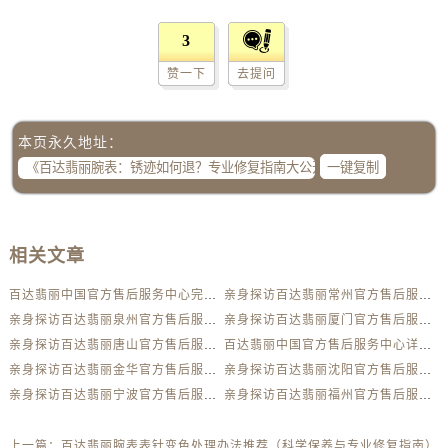
山西省吕梁市离石区永宁中路与建设街交叉口百达翡丽售后服务中心（需提前预约）
山西省朔州市朔城区怡西路与鄯阳西街交汇处百达翡丽售后服务中心（需提前预约）
3
山西省忻州市忻府区和平东街与七一南路交叉口百达翡丽售后服务中心（需提前预约）
赞一下
去提问
山西省阳泉市郊区平阳东街与新城大道交叉口百达翡丽售后服务中心（需提前预约）
山西省运城市盐湖区河东街百达翡丽售后服务中心（需提前预约）
本页永久地址：
山西省长治市潞州区英雄中路百达翡丽售后服务中心（需提前预约）
一键复制
山西省太原市迎泽区迎泽街道解放路15号亨得利名表维修授权店3楼百达翡丽售后服务中心（需提前预约）
天津市和平区赤峰道136号天津国际金融中心26层2603室百达翡丽售后服务中心（需提前预约）
安徽省安庆市迎江区人民路百达翡丽售后服务中心（需提前预约）
相关文章
安徽省蚌埠市蚌山区淮河路百达翡丽售后服务中心（需提前预约）
安徽省亳州市谯城区魏武大道百达翡丽售后服务中心（需提前预约）
百达翡丽中国官方售后服务中心完整维修地址及电话实地考察报告+多信源验证（2026年7月最新）
亲身探访百达翡丽常州官方售后服务中心｜全新地址及服务热线（2026年7月最新）
安徽省池州市贵池区长江路百达翡丽售后服务中心（需提前预约）
亲身探访百达翡丽泉州官方售后服务中心｜网点地址及热线（2026年7月最新）
亲身探访百达翡丽厦门官方售后服务中心｜官方电话及服务网点地址（2026年7月最新）
安徽省滁州市琅琊区南谯北路百达翡丽售后服务中心（需提前预约）
亲身探访百达翡丽唐山官方售后服务中心｜地址与联系电话（2026年7月最新）
百达翡丽中国官方售后服务中心详细网点地址及热线实地考察报告多信源验证（2026年7月最新）
亲身探访百达翡丽金华官方售后服务中心｜全新官方服务电话与地址（2026年7月最新）
亲身探访百达翡丽沈阳官方售后服务中心｜热线电话与网点地址（2026年7月最新）
安徽省阜阳市颍州区颍州北路百达翡丽售后服务中心（需提前预约）
亲身探访百达翡丽宁波官方售后服务中心｜全新地址电话一览（2026年7月最新）
亲身探访百达翡丽福州官方售后服务中心｜最新电话和维修地址（2026年7月最新）
安徽省淮北市相山区淮海路百达翡丽售后服务中心（需提前预约）
安徽省淮南市田家庵区国庆中路百达翡丽售后服务中心（需提前预约）
上一篇：
百达翡丽腕表表针变色处理办法推荐（科学保养与专业修复指南）