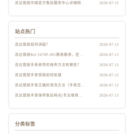
江苏省南京市秦淮区中山南路1号南京中心22层22-C1-C3室百达翡丽售后服务中心（需提前预约）
百达翡丽中国官方售后服务中心详细网点地址及热线实地考察报告多信源验证（2026年7月最新）
2026-07-11
江苏省宿迁市宿城区西湖路百达翡丽售后服务中心（需提前预约）
江苏省泰州市海陵区永定东路399号置地商务中心东塔（华润万象城）17层1706室百达翡丽售后服务中心（需提前预约）
江苏省徐州市鼓楼区淮海东路29号苏宁广场IFC国际金融中心35层3508室百达翡丽售后服务中心（需提前预约）
站点热门
江苏省盐城市盐都区世纪大道5号盐城金融城写字楼1号楼16层1604室百达翡丽售后服务中心（需提前预约）
江苏省扬州市邗江区国展路29号星耀天地写字楼1号楼18层1803室百达翡丽售后服务中心（需提前预约）
百达翡丽如何消磁？
2026-07-11
江苏省镇江市京口区中山东路百达翡丽售后服务中心（需提前预约）
百达翡丽Ref.5470P-001腕表腕表，匠心独运
2026-07-11
江西省抚州市临川区赣东大道百达翡丽售后服务中心（需提前预约）
百达翡丽手表表带的保养方法有哪些？
2026-07-11
江西省赣州市章贡区文清路百达翡丽售后服务中心（需提前预约）
百达翡丽手表受磁如何处理
2026-07-11
江西省吉安市吉州区井冈山大道百达翡丽售后服务中心（需提前预约）
百达翡丽手表正确的清洗方法（手表怎样才能清洗干净）
2026-07-11
江西省景德镇市珠山区珠山中路百达翡丽售后服务中心（需提前预约）
江西省九江市浔阳区浔阳路百达翡丽售后服务中心（需提前预约）
百达翡丽手表保养售后网点(专业维修服务，全国售后网点查询)
2026-07-11
江西省南昌市红谷滩新区红谷中大道998号绿地双子塔（中央广场）A1座办公楼14层1407室百达翡丽售后服务中心（需提前预约）
江西省萍乡市安源区萍安北大道与康庄路交叉口百达翡丽售后服务中心（需提前预约）
江西省上饶市信州区滨江西路百达翡丽售后服务中心（需提前预约）
分类标签
江西省新余市渝水区北湖西路百达翡丽售后服务中心（需提前预约）