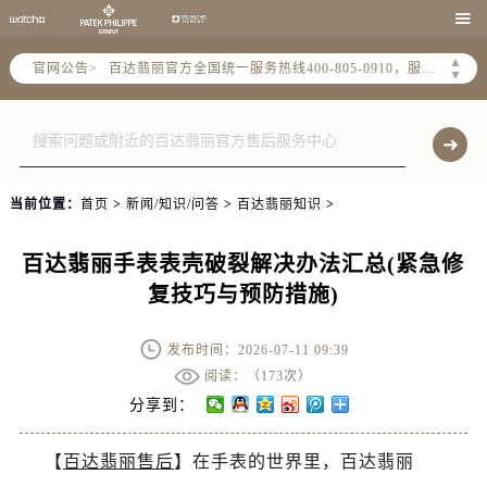
2026年7月百达翡丽全国官方售后客户服务热线：400-805-0910

百达翡丽官方全国统一服务热线400-805-0910，服务覆盖中国大陆、香港、澳门、台湾全部区域（非大陆需加拨“+86”）
▲
官网公告>
2026年7月百达翡丽售后服务中心最新网点地址：
▼
北京市东城区东长安街1号东方广场写字楼W3座6层602室（需提前预约）
北京市朝阳区建国门外大街甲6号华熙国际中心写字楼D座11层1102室（需提前预约）
天津市和平区赤峰道136号天津国际金融中心写字楼26层2603室（需提前预约）
上海市徐汇区虹桥路3号港汇中心写字楼2座37层3705室（需提前预约）
当前位置：
首页
>
新闻/知识/问答
>
百达翡丽知识
>
上海市黄浦区南京东路299号宏伊国际广场写字楼8层806室（需提前预约）
南京市秦淮区中山南路1号（新街口）南京中心写字楼22层C1-1室（需提前预约）
百达翡丽手表表壳破裂解决办法汇总(紧急修
常州市新北区龙锦路1590号现代传媒中心写字楼5号楼10层1008室（需提前预约）
复技巧与预防措施)
徐州市鼓楼区淮海东路29号苏宁广场IFC国际金融中心写字楼35层3508室（需提前预约）
扬州市邗江区国展路29号星耀天地写字楼1号楼18层1803室（需提前预约）
发布时间：2026-07-11 09:39
盐城市盐都区世纪大道5号盐城金融城写字楼1号楼16层1604室（需提前预约）
阅读：（
173次）
分享到：
泰州市海陵区永定东路399号置地商务中心东塔写字楼（华润万象城）17层1706室（需提前预约）
宁波市江北区大闸南路500号来福士广场办公楼20层2009室（需提前预约）
【
百达翡丽售后
】在手表的世界里，百达翡丽
杭州市上城区钱江路1366号华润大厦写字楼A座5层503-5室（需提前预约）