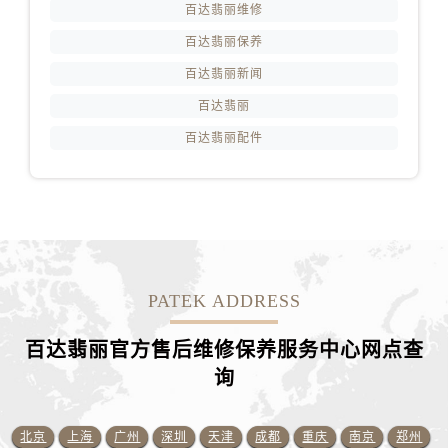
江西省宜春市袁州区中山中路百达翡丽售后服务中心（需提前预约）
百达翡丽维修
江西省鹰潭市月湖区胜利东路百达翡丽售后服务中心（需提前预约）
百达翡丽保养
山东省德州市德城区东风中路百达翡丽售后服务中心（需提前预约）
百达翡丽新闻
山东省东营市东营区济南路百达翡丽售后服务中心（需提前预约）
百达翡丽
山东省济南市历下区经十路11111号华润中心写字楼（万象城）15层1508室百达翡丽售后服务中心（需提前预约）
百达翡丽配件
山东省济宁市任城区太白楼路百达翡丽售后服务中心（需提前预约）
山东省莱芜市文化南路8号银座商城名表维修一楼名表维修百达翡丽售后服务中心（需提前预约）
山东省临沂市兰山区解放路百达翡丽售后服务中心（需提前预约）
山东省日照市东港区烟台路百达翡丽售后服务中心（需提前预约）
山东省泰安市泰山区财源街道泰山大街百达翡丽售后服务中心（需提前预约）
山东省威海市环翠区新威海路89号振华商厦一楼名表维修百达翡丽售后服务中心（需提前预约）
PATEK ADDRESS
山东省潍坊市奎文区东风东街百达翡丽售后服务中心（需提前预约）
山东省枣庄市滕州市北辛路与善国路交叉口百达翡丽售后服务中心（需提前预约）
百达翡丽官方售后维修保养服务中心网点查
山东省淄博市张店区金晶大道百达翡丽售后服务中心（需提前预约）
询
上海市黄浦区南京东路299号宏伊国际广场写字楼8层806室百达翡丽售后服务中心（需提前预约）
上海市徐汇区虹桥路3号港汇中心2座37层3705室百达翡丽售后服务中心（需提前预约）
北京
上海
广州
深圳
天津
成都
重庆
南京
郑州