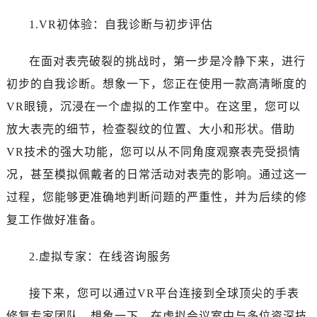
沈阳市沈河区中街路137号亨得利名表服务中心（品牌授权店）1层整层（需提前预约）
1.VR初体验：自我诊断与初步评估
沈阳市沈河区中街路83号亨得利名表服务中心（品牌授权店）1层整层（需提前预约）
乌鲁木齐市天山区红山路26号时代广场（CCMALL）C座17层17-B（需提前预约）
在面对表壳破裂的挑战时，第一步是冷静下来，进行
温州市鹿城区锦绣路1067号置信广场10层1015室（需提前预约）
初步的自我诊断。想象一下，您正在使用一款高清晰度的
哈尔滨市道里区友谊西路600号富力中心T2座写字楼29层03室（需提前预约）
大连市中山区人民路15号国际金融大厦7层G室（需提前预约）
VR眼镜，沉浸在一个虚拟的工作室中。在这里，您可以
佛山市禅城区季华五路57号万科金融中心C座12层1205室（需提前预约）
放大表壳的细节，检查裂纹的位置、大小和形状。借助
东莞市东城街道鸿福东路1号民盈国贸中心T1写字楼9层907室（需提前预约）
VR技术的强大功能，您可以从不同角度观察表壳受损情
无锡市梁溪区人民中路139号恒隆广场写字楼1座11层1104室（需提前预约）
况，甚至模拟佩戴者的日常活动对表壳的影响。通过这一
南通市崇川区工农路57号圆融广场写字楼16层1603室（需提前预约）
过程，您能够更准确地判断问题的严重性，并为后续的修
苏州市苏州工业园区星港街199号苏州中心办公楼C座22层08室（需提前预约）
复工作做好准备。
武汉市江汉区解放大道686号世界贸易大厦38层09室（需提前预约）
南宁市青秀区金湖路59号地王大厦12楼1224室（需提前预约）
2.虚拟专家：在线咨询服务
合肥市蜀山区潜山路111号万象城华润大厦B座12楼03室（需提前预约）
泉州市丰泽区宝洲路729号浦西万达中心写字楼A座7楼709室（需提前预约）
接下来，您可以通过VR平台连接到全球顶尖的手表
青岛市南区山东路6号华润大厦B座22层04室（需提前预约）
修复专家团队。想象一下，在虚拟会议室中与多位资深技