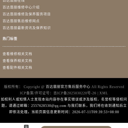
百达翡丽在线
广东省阳江市江城区东风一路百达翡丽售后服务中心（需提前预约）
百达翡丽维修中心介绍
广东省云浮市云城区金山路百达翡丽售后服务中心（需提前预约）
百达翡丽维修及保养服务项目
广东省湛江市赤坎区观海北路百达翡丽售后服务中心（需提前预约）
百达翡丽售后维修网点
广东省肇庆市端州区信安大道与砚都大道交汇处百达翡丽售后服务中心（需提前预约）
百达翡丽最新资讯及保养知识
广西壮族自治区百色市右江区中山二路百达翡丽售后服务中心（需提前预约）
热门标签
广西壮族自治区北海市海城区北京路百达翡丽售后服务中心（需提前预约）
广西壮族自治区崇左市江州区石景林街道友谊大道与丽川路交汇处百达翡丽售后服务中心（需提前预约）
查看维修相关文档
广西壮族自治区防城港市港口区金花茶大道百达翡丽售后服务中心（需提前预约）
查看保养相关文档
广西壮族自治区贵港市港北区港城街道布山大道与仙衣路交叉口百达翡丽售后服务中心（需提前预约）
查看配件相关文档
广西壮族自治区桂林市秀峰区红岭路百达翡丽售后服务中心（需提前预约）
广西壮族自治区河池市金城江区金城江街道朝阳路百达翡丽售后服务中心（需提前预约）
版权所有：
Copyright @
百达翡丽官方售后服务中心
All Rights Reserved
广西壮族自治区贺州市八步区城东街道灵峰南路百达翡丽售后服务中心（需提前预约）
ICP备案/许可证号：
吉ICP备2025030220号-26
|
XML
广西壮族自治区来宾市兴宾区桂中大道百达翡丽售后服务中心（需提前预约）
如权利人或知情人士发现本站内容存在事实错误或涉及版权、名誉权等侵权问
题，请通过邮箱：2557628530@qq.com 与我们联系，我们将在收到通知后立
广西壮族自治区柳州市城中区中山中路百达翡丽售后服务中心（需提前预约）
即依法处理。当前页面信息更新时间：2026-07-11T09:39:53+08:00
广西壮族自治区钦州市钦南区金海湾东大街百达翡丽售后服务中心（需提前预约）
广西壮族自治区梧州市万秀区龙湖镇高旺路百达翡丽售后服务中心（需提前预约）
