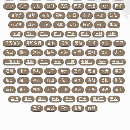
浙江省杭州市上城区钱江路1366号华润大厦A座5层503-5室百达翡丽售后服务中心（需提前预约）
长沙
杭州
宁波
厦门
武汉
西安
大连
福州
贵阳
浙江省湖州市吴兴区劳动路百达翡丽售后服务中心（需提前预约）
哈尔滨
合肥
济南
昆明
南昌
南宁
青岛
沈阳
浙江省嘉兴市南湖区广益路705号嘉兴世界贸易中心A座13层1304室百达翡丽售后服务中心（需提前预约）
石家庄
苏州
长春
河北
太原
保定
唐山
邯郸
浙江省金华市金东区东市南街777号金华万达广场4号楼22楼2209室百达翡丽售后服务中心（需提前预约）
廊坊
昆山
广西
佛山
东莞
中山
德阳
绵阳
浙江省丽水市莲都区解放街百达翡丽售后服务中心（需提前预约）
浙江省宁波市江北区大闸南路500号来福士广场办公楼20层2009室百达翡丽售后服务中心（需提前预约）
齐齐哈尔
呼和浩特
吉林
无锡
芜湖
珠海
汕头
三亚
浙江省衢州市柯城区上街百达翡丽售后服务中心（需提前预约）
海口
赣州
漳州
拉萨
青海
新疆
兰州
银川
大同
浙江省绍兴市越城区胜利东路379号世茂天际中心写字楼8层805室百达翡丽售后服务中心（需提前预约）
乌鲁木齐
赤峰
包头
阳泉
大庆
秦皇岛
沧州
张家口
浙江省舟山市定海区解放东路百达翡丽售后服务中心（需提前预约）
温州
徐州
潍坊
九江
常州
嘉兴
南通
临沂
淮安
澳门特别行政区大堂区议事亭前地（新马路）百达翡丽售后服务中心（需提前预约）
烟台
绍兴
亳州
舟山
扬州
金华
洛阳
岳阳
衡阳
澳门特别行政区风顺堂区南湾大马路百达翡丽售后服务中心（需提前预约）
黄石
襄阳
株洲
湘潭
十堰
荆州
宜昌
许昌
南阳
澳门特别行政区花地玛堂区关闸广场百达翡丽售后服务中心（需提前预约）
常德
泉州
柳州
桂林
惠州
西宁
攀枝花
天水
澳门特别行政区花王堂区大三巴商圈百达翡丽售后服务中心（需提前预约）
澳门特别行政区嘉模堂区官也街百达翡丽售后服务中心（需提前预约）
遵义
盐城
泰州
香港
台州
澳门省路氹城市金光大道百达翡丽售后服务中心（需提前预约）
澳门特别行政区望德堂区塔石广场百达翡丽售后服务中心（需提前预约）