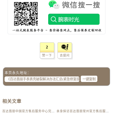
河北省保定市竞秀区朝阳北大街北国先天下百达翡丽售后服务中心（需提前预约）
内蒙古自治区阿拉善盟市左旗土尔扈特大街百达翡丽售后服务中心（需提前预约）
内蒙古自治区巴彦淖尔市临河区新华街百达翡丽售后服务中心（需提前预约）
内蒙古自治区包头市青山区幸福路甲3号王府井百货名表维修百达翡丽售后服务中心（需提前预约）
内蒙古自治区赤峰市红山区哈达街百达翡丽售后服务中心（需提前预约）
内蒙古自治区鄂尔多斯市东胜区伊金霍洛街百达翡丽售后服务中心（需提前预约）
内蒙古自治区呼伦贝尔市海拉尔区中央街百达翡丽售后服务中心（需提前预约）
2
内蒙古自治区通辽市科尔沁区明仁大街百达翡丽售后服务中心（需提前预约）
赞一下
去提问
内蒙古自治区乌海市海勃湾区人民南路百达翡丽售后服务中心（需提前预约）
内蒙古自治区乌兰察布市集宁区恩和大街百达翡丽售后服务中心（需提前预约）
本页永久地址：
内蒙古自治区锡林郭勒盟市锡林浩特市光明街与额尔敦路交叉口百达翡丽售后服务中心（需提前预约）
一键复制
内蒙古自治区兴安盟市乌兰浩特市兴安大街百达翡丽售后服务中心（需提前预约）
山西省大同市平城区迎宾街百达翡丽售后服务中心（需提前预约）
山西省晋城市城区黄华街百达翡丽售后服务中心（需提前预约）
相关文章
山西省晋中市榆次区顺城街百达翡丽售后服务中心（需提前预约）
山西省临汾市尧都区解放路百达翡丽售后服务中心（需提前预约）
百达翡丽中国官方售后服务中心完整维修地址及电话实地考察报告+多信源验证（2026年7月最新）
亲身探访百达翡丽常州官方售后服务中心｜全新地址及服务热线（2026年7月最新）