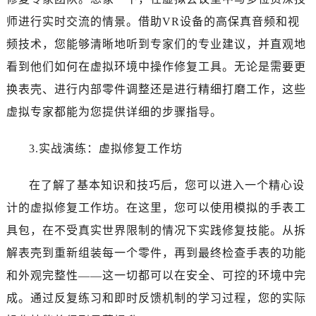
烟台市芝罘区胜利路139号万达金融中心A座907室（需提前预约）
师进行实时交流的情景。借助VR设备的高保真音频和视
长春市朝阳区西安大路727号中银大厦A座(旺进大厦)18层09室（需提前预约）
频技术，您能够清晰地听到专家们的专业建议，并直观地
贵阳市南明区都司高架桥路33号亨特国际金融中心14楼14D（需提前预约）
昆明市盘龙区北京路928号同德昆明广场写字楼10层06室（需提前预约）
看到他们如何在虚拟环境中操作修复工具。无论是需要更
石家庄市长安区中山东路39号勒泰中心写字楼B座13层07室（需提前预约）
换表壳、进行内部零件调整还是进行精细打磨工作，这些
西安市碑林区南关正街88号华侨城长安国际中心E座6楼10室（需提前预约）
虚拟专家都能为您提供详细的步骤指导。
海口市龙华区金贸东路5号海口华润大厦B座17层1707室（需提前预约）
唐山市路南区新华东道100号万达广场写字楼A座10层1002室（需提前预约）
3.实战演练：虚拟修复工作坊
台州市椒江区东海大道1800号腾达中心东1幢20楼2002室（需提前预约）
内蒙古自治区呼和浩特市玉泉区大学西街70号华润万象城写字楼（鄂尔多斯大厦）23层2326室（需提前预约）
在了解了基本知识和技巧后，您可以进入一个精心设
甘肃省兰州市七里河区西津西路16号兰州中心写字楼21层2102室（需提前预约）
计的虚拟修复工作坊。在这里，您可以使用模拟的手表工
重庆市解放碑渝中区民权路28号英利国际金融中心写字楼20层01室（需提前预约）
具包，在不受真实世界限制的情况下实践修复技能。从拆
黑龙江省大庆市萨尔图区会战大街百达翡丽售后服务中心（需提前预约）
解表壳到重新组装每一个零件，再到最终检查手表的功能
黑龙江省鹤岗市向阳区红军路百达翡丽售后服务中心（需提前预约）
和外观完整性——这一切都可以在安全、可控的环境中完
黑龙江省黑河市爱辉区中央街百达翡丽售后服务中心（需提前预约）
成。通过反复练习和即时反馈机制的学习过程，您的实际
黑龙江省鸡西市鸡冠区红军路百达翡丽售后服务中心（需提前预约）