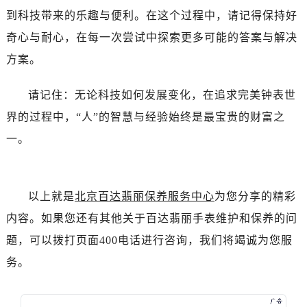
辽宁省鞍山市铁东区站前街百达翡丽售后服务中心（需提前预约）
到科技带来的乐趣与便利。在这个过程中，请记得保持好
辽宁省本溪市平山区胜利路百达翡丽售后服务中心（需提前预约）
奇心与耐心，在每一次尝试中探索更多可能的答案与解决
辽宁省朝阳市双塔区新华路百达翡丽售后服务中心（需提前预约）
方案。
辽宁省丹东市振兴区七经街百达翡丽售后服务中心（需提前预约）
辽宁省抚顺市新抚区东一路百达翡丽售后服务中心（需提前预约）
请记住：无论科技如何发展变化，在追求完美钟表世
辽宁省阜新市海州区解放大街百达翡丽售后服务中心（需提前预约）
界的过程中，“人”的智慧与经验始终是最宝贵的财富之
辽宁省葫芦岛市连山区中央路百达翡丽售后服务中心（需提前预约）
一。
辽宁省锦州市古塔区中央大街百达翡丽售后服务中心（需提前预约）
辽宁省辽阳市白塔区新运大街百达翡丽售后服务中心（需提前预约）
辽宁省盘锦市兴隆台区石油大街百达翡丽售后服务中心（需提前预约）
以上就是
北京百达翡丽保养服务中心
为您分享的精彩
辽宁省铁岭市银州区南马路百达翡丽售后服务中心（需提前预约）
辽宁省营口市站前区市府路与渤海大街交叉口百达翡丽售后服务中心（需提前预约）
内容。如果您还有其他关于百达翡丽手表维护和保养的问
辽宁省沈阳市沈河区中街路137号亨得利名表维修授权店1楼百达翡丽售后服务中心（需提前预约）
题，可以拨打页面400电话进行咨询，我们将竭诚为您服
辽宁省沈阳市沈河区中街路83号亨得利名表维修授权店1楼百达翡丽售后服务中心（需提前预约）
务。
北京市朝阳区建国门外大街甲6号华熙国际中心D座11层1102室百达翡丽售后服务中心（需提前预约）
北京市东城区东长安街1号王府井东方广场W3座6层602室百达翡丽售后服务中心（需提前预约）