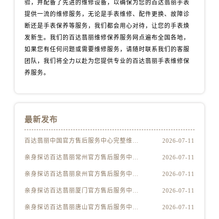
验，并配备了先进的维修设备，以确保为您的百达翡丽手表
安徽省黄山市屯溪区黄山西路百达翡丽售后服务中心（需提前预约）
提供一流的维修服务，无论是手表维修、配件更换、故障诊
安徽省六安市金安区解放中路百达翡丽售后服务中心（需提前预约）
断还是手表保养等服务，我们都会用心对待，让您的手表焕
安徽省马鞍山市雨山区湖南西路百达翡丽售后服务中心（需提前预约）
发新生。我们的百达翡丽维修保养服务网点遍布全国各地，
安徽省宿州市埇桥区人民中路百达翡丽售后服务中心（需提前预约）
如果您有任何问题或需要维修服务，请随时联系我们的客服
安徽省铜陵市铜官区石城大道百达翡丽售后服务中心（需提前预约）
团队，我们将全力以赴为您提供专业的百达翡丽手表维修保
安徽省芜湖市镜湖区中山路步行街百达翡丽售后服务中心（需提前预约）
养服务。
安徽省宣城市宣州区叠嶂西路百达翡丽售后服务中心（需提前预约）
福建省龙岩市新罗区九一南路百达翡丽售后服务中心（需提前预约）
福建省南平市建阳区人民西路百达翡丽售后服务中心（需提前预约）
最新发布
福建省宁德市蕉城区天湖东路百达翡丽售后服务中心（需提前预约）
百达翡丽中国官方售后服务中心完整维修地址及电话实地考察报告+多信源验证（2026年7月最新）
2026-07-11
福建省莆田市城厢区霞林街道荔华东大道百达翡丽售后服务中心（需提前预约）
福建省三明市三元区东乾二路百达翡丽售后服务中心（需提前预约）
亲身探访百达翡丽常州官方售后服务中心｜全新地址及服务热线（2026年7月最新）
2026-07-11
福建省漳州市龙文区步港路百达翡丽售后服务中心（需提前预约）
亲身探访百达翡丽泉州官方售后服务中心｜网点地址及热线（2026年7月最新）
2026-07-11
江苏省常州市新北区龙锦路1590号现代传媒中心5号楼10层1008室百达翡丽售后服务中心（需提前预约）
亲身探访百达翡丽厦门官方售后服务中心｜官方电话及服务网点地址（2026年7月最新）
2026-07-11
江苏省淮安市清江浦区淮海北路百达翡丽售后服务中心（需提前预约）
亲身探访百达翡丽唐山官方售后服务中心｜地址与联系电话（2026年7月最新）
2026-07-11
江苏省连云港市海州区通灌北路百达翡丽售后服务中心（需提前预约）