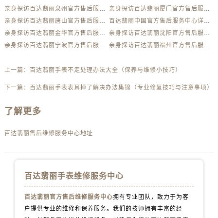
山西省吕梁市离石区永宁中路与建设街交叉口百达翡丽售后服务中心（需提前预约）
亲身探访百达翡丽泉州官方售后服务中心｜网点地址及热线（2026年7月最新）
亲身探访百达翡丽厦门官方售后服务中心｜官方电话及服务网点地址（2026年7月最新）
山西省朔州市朔城区怡西路与鄯阳西街交汇处百达翡丽售后服务中心（需提前预约）
亲身探访百达翡丽唐山官方售后服务中心｜地址与联系电话（2026年7月最新）
百达翡丽中国官方售后服务中心详细网点地址及热线实地考察报告多信源验证（2026年7月最新）
山西省忻州市忻府区和平东街与七一南路交叉口百达翡丽售后服务中心（需提前预约）
亲身探访百达翡丽金华官方售后服务中心｜全新官方服务电话与地址（2026年7月最新）
亲身探访百达翡丽沈阳官方售后服务中心｜热线电话与网点地址（2026年7月最新）
山西省阳泉市郊区平阳东街与新城大道交叉口百达翡丽售后服务中心（需提前预约）
亲身探访百达翡丽宁波官方售后服务中心｜全新地址电话一览（2026年7月最新）
亲身探访百达翡丽福州官方售后服务中心｜最新电话和维修地址（2026年7月最新）
山西省运城市盐湖区河东街百达翡丽售后服务中心（需提前预约）
上一篇：
百达翡丽手表不走处理办法大全（保养与维修小技巧）
山西省长治市潞州区英雄中路百达翡丽售后服务中心（需提前预约）
山西省太原市迎泽区迎泽街道解放路15号亨得利名表维修授权店3楼百达翡丽售后服务中心（需提前预约）
下一篇：
百达翡丽手表表耳掉了解决办法集锦（专业修复技巧与注意事项）
天津市和平区赤峰道136号天津国际金融中心26层2603室百达翡丽售后服务中心（需提前预约）
了解更多
安徽省安庆市迎江区人民路百达翡丽售后服务中心（需提前预约）
安徽省蚌埠市蚌山区淮河路百达翡丽售后服务中心（需提前预约）
百达翡丽售后维修服务中心地址
安徽省亳州市谯城区魏武大道百达翡丽售后服务中心（需提前预约）
安徽省池州市贵池区长江路百达翡丽售后服务中心（需提前预约）
安徽省滁州市琅琊区南谯北路百达翡丽售后服务中心（需提前预约）
百达翡丽手表维修服务中心
安徽省阜阳市颍州区颍州北路百达翡丽售后服务中心（需提前预约）
安徽省淮北市相山区淮海路百达翡丽售后服务中心（需提前预约）
百达翡丽官方售后维修服务中心
拥有专业团队，致力于为客
安徽省淮南市田家庵区国庆中路百达翡丽售后服务中心（需提前预约）
户提供专业的维修和保养服务。我们的技师拥有丰富的经