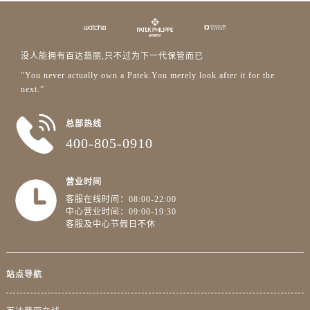
福建省福州市鼓楼区五四路128-1号恒力城写字楼15层03室百达翡丽售后服务中心（需提前预约）
福建省厦门市思明区湖滨东路95号万象城华润大厦B座11层1104室百达翡丽售后服务中心（需提前预约）
广东省潮州市潮安区新风路与潮汕路交汇处百达翡丽售后服务中心（需提前预约）
没人能拥有百达翡丽,只不过为下一代保管而已
广东省广州市天河区天河路230号万菱汇国际中心A塔7层704室百达翡丽售后服务中心（需提前预约）
"You never actually own a Patek.You merely look after it for the
广东省广州市越秀区环市东路371-375号世界贸易中心大厦南塔15层1507室百达翡丽售后服务中心（需提前预约）
next.”
广东省河源市源城区越王大道百达翡丽售后服务中心（需提前预约）
广东省惠州市惠城区江北文昌一路7号华贸大厦1座30层3005室百达翡丽售后服务中心（需提前预约）
总部热线
400-805-0910
广东省江门市蓬江区广场西路百达翡丽售后服务中心（需提前预约）
广东省揭阳市榕城进贤门步行街百达翡丽售后服务中心（需提前预约）
广东省茂名市电白区水东街道迎宾大道百达翡丽售后服务中心（需提前预约）
营业时间
客服在线时间：08:00-22:00
广东省梅州市梅江区金燕大道百达翡丽售后服务中心（需提前预约）
中心营业时间：09:00-19:30
广东省清远市清城区湖西路百达翡丽售后服务中心（需提前预约）
客服及中心节假日不休
广东省汕头市龙湖区长平路百达翡丽售后服务中心（需提前预约）
广东省汕尾市城区香洲街道园林社区翠园街百达翡丽售后服务中心（需提前预约）
站点导航
广东省韶关市武江区芙蓉新区与老城中心交汇处百达翡丽售后服务中心（需提前预约）
广东省深圳市罗湖区深南东路5001号华润大厦17层1701室百达翡丽售后服务中心（需提前预约）