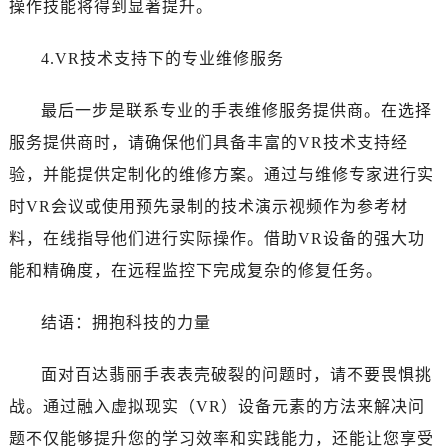
操作技能将得到显著提升。
黑龙江省佳木斯市向阳区长安路百达翡丽售后服务中心（需提前预约）
黑龙江省牡丹江市东安区太平路百达翡丽售后服务中心（需提前预约）
4.VR技术支持下的专业维修服务
黑龙江省七台河市桃山区大同街百达翡丽售后服务中心（需提前预约）
黑龙江省齐齐哈尔市龙沙区龙华路百达翡丽售后服务中心（需提前预约）
最后一步是联系专业的手表维修服务提供商。在选择
黑龙江省双鸭山市尖山区新兴大街百达翡丽售后服务中心（需提前预约）
服务提供商时，请确保他们具备丰富的VR技术支持经
黑龙江省绥化市北林区新华街与康庄路交叉口百达翡丽售后服务中心（需提前预约）
验，并能提供定制化的维修方案。通过与维修专家进行实
黑龙江省伊春市伊美区通河路百达翡丽售后服务中心（需提前预约）
吉林省白城市洮北区明仁南街百达翡丽售后服务中心（需提前预约）
时VR会议或使用预先录制的技术演示视频作为参考材
吉林省白山市浑江区浑江大街百达翡丽售后服务中心（需提前预约）
料，在线指导他们进行实际操作。借助VR设备的强大功
吉林省吉林市船营区河南街百达翡丽售后服务中心（需提前预约）
能和精确度，在远程监控下完成复杂的修复任务。
吉林省辽源市龙山区人民大街百达翡丽售后服务中心（需提前预约）
吉林省梅河口市新华街道梅河大街百达翡丽售后服务中心（需提前预约）
结语：拥抱科技的力量
吉林省四平市铁东区紫气大路与南九经街交汇处百达翡丽售后服务中心（需提前预约）
吉林省松原市宁江区五环大街百达翡丽售后服务中心（需提前预约）
面对百达翡丽手表表壳破裂的问题时，请不要畏惧挑
吉林省通化市东昌区环通乡江南大街百达翡丽售后服务中心（需提前预约）
战。通过融入虚拟现实（VR）设备元素的方法来解决问
吉林省延边市延吉市解放路百达翡丽售后服务中心（需提前预约）
题不仅能够提升您的学习效率和实践能力，还能让您享受