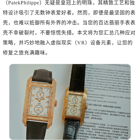
（PatekPhilippe）无疑是皇冠上的明珠，其精致工艺和独
金华市金东区东市南街777号金华万达广场写字楼4号楼22层2209室（需提前预约）
绍兴市越城区胜利东路379号世茂天际中心写字楼8层805室（需提前预约）
特设计吸引了无数钟表爱好者。然而，即便是最坚固的表
嘉兴市南湖区广益路705号嘉兴世界贸易中心写字楼A座13层1304室（需提前预约）
壳，也难以抵御所有外界的冲击。当您的百达翡丽手表表
南昌市红谷滩新区红谷中大道998号绿地双子塔（中央广场）A1座办公楼14层07室（需提前预约）
壳不幸破裂时，不要惊慌失措。本文将为您汇总几种应对
济南市历下区经十路11111号华润中心写字楼（万象城）15层1508室（需提前预约）
策略，并巧妙地融入虚拟现实（VR）设备元素，让您的
广州市天河区天河路230号万菱汇国际中心写字楼A塔7层704室（需提前预约）
修复之旅充满趣味。
广州市越秀区环市东路371-375号世界贸易中心大厦南塔写字楼15层07室（需提前预约）
深圳市罗湖区深南东路5001号华润大厦写字楼17层1701室（需提前预约）
惠州市惠城区江北文昌一路7号华贸大厦写字楼1座30层05室（需提前预约）
厦门市思明区湖滨东路95号华润大厦写字楼B座11层1104室（需提前预约）
福州市鼓楼区五四路128-1号恒力城写字楼15层03室（需提前预约）
成都市锦江区人民东路6号SAC东原中心写字楼24层2406B室（需提前预约）
重庆市江北区观音桥步行街2号融恒时代广场写字楼9层902室（需提前预约）
长沙市芙蓉区定王台街道建湘路393号世茂环球金融中心写字楼（芙蓉广场）10层13室（需提前预约）
郑州市二七区铭功路10号华润大厦写字楼29层2905室（需提前预约）
太原市迎泽区解放路15号亨得利名表服务中心（品牌授权店）3层整层（需提前预约）