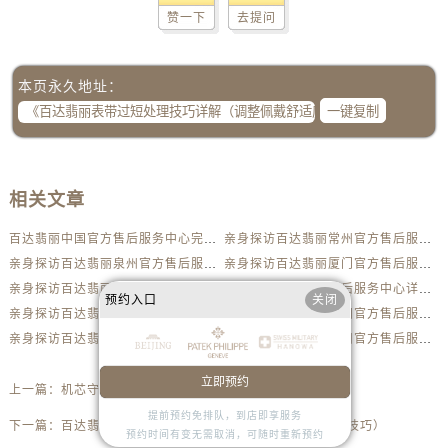
内蒙古自治区呼伦贝尔市海拉尔区中央街百达翡丽售后服务中心（需提前预约）
赞一下
去提问
内蒙古自治区通辽市科尔沁区明仁大街百达翡丽售后服务中心（需提前预约）
内蒙古自治区乌海市海勃湾区人民南路百达翡丽售后服务中心（需提前预约）
本页永久地址：
内蒙古自治区乌兰察布市集宁区恩和大街百达翡丽售后服务中心（需提前预约）
一键复制
内蒙古自治区锡林郭勒盟市锡林浩特市光明街与额尔敦路交叉口百达翡丽售后服务中心（需提前预约）
内蒙古自治区兴安盟市乌兰浩特市兴安大街百达翡丽售后服务中心（需提前预约）
山西省大同市平城区迎宾街百达翡丽售后服务中心（需提前预约）
相关文章
山西省晋城市城区黄华街百达翡丽售后服务中心（需提前预约）
山西省晋中市榆次区顺城街百达翡丽售后服务中心（需提前预约）
百达翡丽中国官方售后服务中心完整维修地址及电话实地考察报告+多信源验证（2026年7月最新）
亲身探访百达翡丽常州官方售后服务中心｜全新地址及服务热线（2026年7月最新）
山西省临汾市尧都区解放路百达翡丽售后服务中心（需提前预约）
亲身探访百达翡丽泉州官方售后服务中心｜网点地址及热线（2026年7月最新）
亲身探访百达翡丽厦门官方售后服务中心｜官方电话及服务网点地址（2026年7月最新）
山西省吕梁市离石区永宁中路与建设街交叉口百达翡丽售后服务中心（需提前预约）
亲身探访百达翡丽唐山官方售后服务中心｜地址与联系电话（2026年7月最新）
百达翡丽中国官方售后服务中心详细网点地址及热线实地考察报告多信源验证（2026年7月最新）
预约入口
关闭
亲身探访百达翡丽金华官方售后服务中心｜全新官方服务电话与地址（2026年7月最新）
亲身探访百达翡丽沈阳官方售后服务中心｜热线电话与网点地址（2026年7月最新）
山西省朔州市朔城区怡西路与鄯阳西街交汇处百达翡丽售后服务中心（需提前预约）
亲身探访百达翡丽宁波官方售后服务中心｜全新地址电话一览（2026年7月最新）
亲身探访百达翡丽福州官方售后服务中心｜最新电话和维修地址（2026年7月最新）
山西省忻州市忻府区和平东街与七一南路交叉口百达翡丽售后服务中心（需提前预约）
山西省阳泉市郊区平阳东街与新城大道交叉口百达翡丽售后服务中心（需提前预约）
立即预约
上一篇：
机芯守护者：百达翡丽机芯受损的非凡修复之旅
山西省运城市盐湖区河东街百达翡丽售后服务中心（需提前预约）
提前预约免排队，到店即享服务
下一篇：
百达翡丽手表表带掉色处理方法（有效修复与保养技巧）
山西省长治市潞州区英雄中路百达翡丽售后服务中心（需提前预约）
预约时间有变无需取消，可随时重新预约