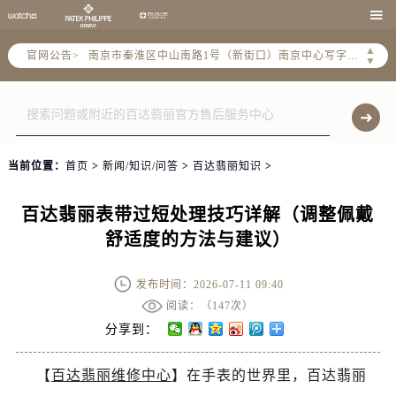
上海市徐汇区虹桥路3号港汇中心写字楼2座37层3705室（需提前预约）

上海市黄浦区南京东路299号宏伊国际广场写字楼8层806室（需提前预约）
▲
官网公告>
南京市秦淮区中山南路1号（新街口）南京中心写字楼22层C1-1室（需提前预约）
▼
常州市新北区龙锦路1590号现代传媒中心写字楼5号楼10层1008室（需提前预约）
徐州市鼓楼区淮海东路29号苏宁广场IFC国际金融中心写字楼35层3508室（需提前预约）
扬州市邗江区国展路29号星耀天地写字楼1号楼18层1803室（需提前预约）
盐城市盐都区世纪大道5号盐城金融城写字楼1号楼16层1604室（需提前预约）
当前位置：
首页
>
新闻/知识/问答
>
百达翡丽知识
>
泰州市海陵区永定东路399号置地商务中心东塔写字楼（华润万象城）17层1706室（需提前预约）
宁波市江北区大闸南路500号来福士广场办公楼20层2009室（需提前预约）
百达翡丽表带过短处理技巧详解（调整佩戴
杭州市上城区钱江路1366号华润大厦写字楼A座5层503-5室（需提前预约）
舒适度的方法与建议）
金华市金东区东市南街777号金华万达广场写字楼4号楼22层2209室（需提前预约）
绍兴市越城区胜利东路379号世茂天际中心写字楼8层805室（需提前预约）
发布时间：2026-07-11 09:40
嘉兴市南湖区广益路705号嘉兴世界贸易中心写字楼A座13层1304室（需提前预约）
阅读：（
147次）
南昌市红谷滩新区红谷中大道998号绿地双子塔（中央广场）A1座办公楼14层07室（需提前预约）
分享到：
济南市历下区经十路11111号华润中心写字楼（万象城）15层1508室（需提前预约）
【
百达翡丽维修中心
】在手表的世界里，百达翡丽
广州市天河区天河路230号万菱汇国际中心写字楼A塔7层704室（需提前预约）