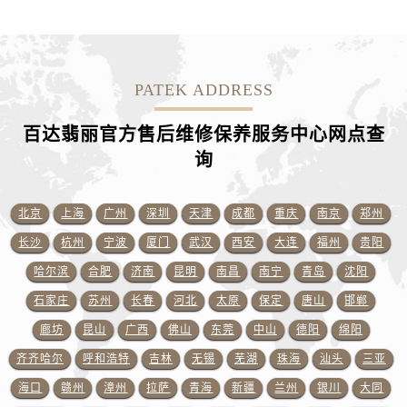
山东省莱芜市文化南路8号银座商城名表维修一楼名表维修百达翡丽售后服务中心（需提前预约）
山东省临沂市兰山区解放路百达翡丽售后服务中心（需提前预约）
山东省日照市东港区烟台路百达翡丽售后服务中心（需提前预约）
山东省泰安市泰山区财源街道泰山大街百达翡丽售后服务中心（需提前预约）
PATEK ADDRESS
山东省威海市环翠区新威海路89号振华商厦一楼名表维修百达翡丽售后服务中心（需提前预约）
百达翡丽官方售后维修保养服务中心网点查
山东省潍坊市奎文区东风东街百达翡丽售后服务中心（需提前预约）
询
山东省枣庄市滕州市北辛路与善国路交叉口百达翡丽售后服务中心（需提前预约）
山东省淄博市张店区金晶大道百达翡丽售后服务中心（需提前预约）
上海市黄浦区南京东路299号宏伊国际广场写字楼8层806室百达翡丽售后服务中心（需提前预约）
北京
上海
广州
深圳
天津
成都
重庆
南京
郑州
上海市徐汇区虹桥路3号港汇中心2座37层3705室百达翡丽售后服务中心（需提前预约）
长沙
杭州
宁波
厦门
武汉
西安
大连
福州
贵阳
浙江省杭州市上城区钱江路1366号华润大厦A座5层503-5室百达翡丽售后服务中心（需提前预约）
哈尔滨
合肥
济南
昆明
南昌
南宁
青岛
沈阳
浙江省湖州市吴兴区劳动路百达翡丽售后服务中心（需提前预约）
石家庄
苏州
长春
河北
太原
保定
唐山
邯郸
浙江省嘉兴市南湖区广益路705号嘉兴世界贸易中心A座13层1304室百达翡丽售后服务中心（需提前预约）
廊坊
昆山
广西
佛山
东莞
中山
德阳
绵阳
浙江省金华市金东区东市南街777号金华万达广场4号楼22楼2209室百达翡丽售后服务中心（需提前预约）
齐齐哈尔
呼和浩特
吉林
无锡
芜湖
珠海
汕头
三亚
浙江省丽水市莲都区解放街百达翡丽售后服务中心（需提前预约）
海口
赣州
漳州
拉萨
青海
新疆
兰州
银川
大同
浙江省宁波市江北区大闸南路500号来福士广场办公楼20层2009室百达翡丽售后服务中心（需提前预约）