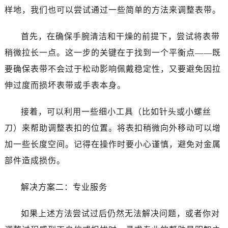
海口市龙华区金贸东路5号海口华润大厦B座17层1707室（需提前预约）
样地，我们也可以尝试通过一些简单的方法来调整表带。
唐山市路南区新华东道100号万达广场写字楼A座10层1002室（需提前预约）
台州市椒江区东海大道1800号腾达中心东1幢20楼2002室（需提前预约）
首先，在确保手腕清洁和干燥的前提下，尝试将表带
内蒙古自治区呼和浩特市玉泉区大学西街70号华润万象城写字楼（鄂尔多斯大厦）23层2326室（需提前预约）
稍微拉长一点。这一步的关键在于找到一个平衡点——既
甘肃省兰州市七里河区西津西路16号兰州中心写字楼21层2102室（需提前预约）
要确保表带不会过于松动影响佩戴稳定性，又要避免因拉
重庆市解放碑渝中区民权路28号英利国际金融中心写字楼20层01室（需提前预约）
伸过度而损坏表带或手表本身。
黑龙江省大庆市萨尔图区会战大街百达翡丽售后服务中心（需提前预约）
黑龙江省鹤岗市向阳区红军路百达翡丽售后服务中心（需提前预约）
接着，可以利用一些细小工具（比如针头或小螺丝
黑龙江省黑河市爱辉区中央街百达翡丽售后服务中心（需提前预约）
刀）来帮助调整表扣的位置。将表扣稍微向外移动可以增
黑龙江省鸡西市鸡冠区红军路百达翡丽售后服务中心（需提前预约）
加一些长度空间。记得在操作时要小心谨慎，避免对金属
黑龙江省佳木斯市向阳区长安路百达翡丽售后服务中心（需提前预约）
部件造成损伤。
黑龙江省牡丹江市东安区太平路百达翡丽售后服务中心（需提前预约）
黑龙江省七台河市桃山区大同街百达翡丽售后服务中心（需提前预约）
解决方案二：专业服务
黑龙江省齐齐哈尔市龙沙区龙华路百达翡丽售后服务中心（需提前预约）
黑龙江省双鸭山市尖山区新兴大街百达翡丽售后服务中心（需提前预约）
如果上述方法尝试过后仍然无法解决问题，或者你对
黑龙江省绥化市北林区新华街与康庄路交叉口百达翡丽售后服务中心（需提前预约）