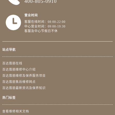
400-805-0910
广东省惠州市惠城区江北文昌一路7号华贸大厦1座30层3005室百达翡丽售后服务中心（需提前预约）
广东省江门市蓬江区广场西路百达翡丽售后服务中心（需提前预约）
营业时间
广东省揭阳市榕城进贤门步行街百达翡丽售后服务中心（需提前预约）
客服在线时间：08:00-22:00
广东省茂名市电白区水东街道迎宾大道百达翡丽售后服务中心（需提前预约）
中心营业时间：09:00-19:30
广东省梅州市梅江区金燕大道百达翡丽售后服务中心（需提前预约）
客服及中心节假日不休
广东省清远市清城区湖西路百达翡丽售后服务中心（需提前预约）
广东省汕头市龙湖区长平路百达翡丽售后服务中心（需提前预约）
站点导航
广东省汕尾市城区香洲街道园林社区翠园街百达翡丽售后服务中心（需提前预约）
广东省韶关市武江区芙蓉新区与老城中心交汇处百达翡丽售后服务中心（需提前预约）
百达翡丽在线
广东省深圳市罗湖区深南东路5001号华润大厦17层1701室百达翡丽售后服务中心（需提前预约）
百达翡丽维修中心介绍
广东省阳江市江城区东风一路百达翡丽售后服务中心（需提前预约）
百达翡丽维修及保养服务项目
广东省云浮市云城区金山路百达翡丽售后服务中心（需提前预约）
百达翡丽售后维修网点
广东省湛江市赤坎区观海北路百达翡丽售后服务中心（需提前预约）
百达翡丽最新资讯及保养知识
广东省肇庆市端州区信安大道与砚都大道交汇处百达翡丽售后服务中心（需提前预约）
热门标签
广西壮族自治区百色市右江区中山二路百达翡丽售后服务中心（需提前预约）
广西壮族自治区北海市海城区北京路百达翡丽售后服务中心（需提前预约）
查看维修相关文档