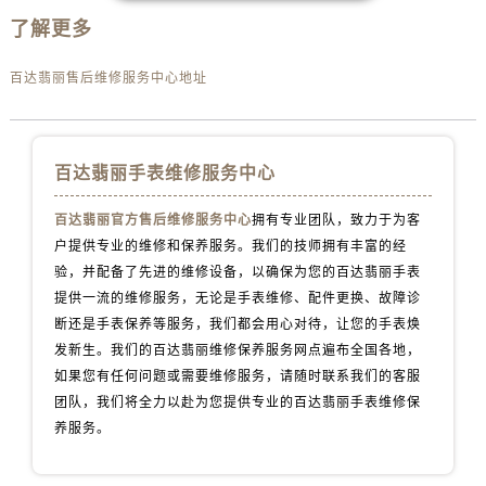
山西省太原市迎泽区迎泽街道解放路15号亨得利名表维修授权店3楼百达翡丽售后服务中心（需提前预约）
了解更多
天津市和平区赤峰道136号天津国际金融中心26层2603室百达翡丽售后服务中心（需提前预约）
安徽省安庆市迎江区人民路百达翡丽售后服务中心（需提前预约）
百达翡丽售后维修服务中心地址
安徽省蚌埠市蚌山区淮河路百达翡丽售后服务中心（需提前预约）
安徽省亳州市谯城区魏武大道百达翡丽售后服务中心（需提前预约）
安徽省池州市贵池区长江路百达翡丽售后服务中心（需提前预约）
百达翡丽手表维修服务中心
安徽省滁州市琅琊区南谯北路百达翡丽售后服务中心（需提前预约）
百达翡丽官方售后维修服务中心
拥有专业团队，致力于为客
安徽省阜阳市颍州区颍州北路百达翡丽售后服务中心（需提前预约）
户提供专业的维修和保养服务。我们的技师拥有丰富的经
安徽省淮北市相山区淮海路百达翡丽售后服务中心（需提前预约）
验，并配备了先进的维修设备，以确保为您的百达翡丽手表
安徽省淮南市田家庵区国庆中路百达翡丽售后服务中心（需提前预约）
提供一流的维修服务，无论是手表维修、配件更换、故障诊
安徽省黄山市屯溪区黄山西路百达翡丽售后服务中心（需提前预约）
断还是手表保养等服务，我们都会用心对待，让您的手表焕
安徽省六安市金安区解放中路百达翡丽售后服务中心（需提前预约）
发新生。我们的百达翡丽维修保养服务网点遍布全国各地，
安徽省马鞍山市雨山区湖南西路百达翡丽售后服务中心（需提前预约）
如果您有任何问题或需要维修服务，请随时联系我们的客服
团队，我们将全力以赴为您提供专业的百达翡丽手表维修保
安徽省宿州市埇桥区人民中路百达翡丽售后服务中心（需提前预约）
养服务。
安徽省铜陵市铜官区石城大道百达翡丽售后服务中心（需提前预约）
安徽省芜湖市镜湖区中山路步行街百达翡丽售后服务中心（需提前预约）