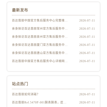
安徽省宣城市宣州区叠嶂西路百达翡丽售后服务中心（需提前预约）
福建省龙岩市新罗区九一南路百达翡丽售后服务中心（需提前预约）
最新发布
福建省南平市建阳区人民西路百达翡丽售后服务中心（需提前预约）
百达翡丽中国官方售后服务中心完整维修地址及电话实地考察报告+多信源验证（2026年7月最新）
2026-07-11
福建省宁德市蕉城区天湖东路百达翡丽售后服务中心（需提前预约）
福建省莆田市城厢区霞林街道荔华东大道百达翡丽售后服务中心（需提前预约）
亲身探访百达翡丽常州官方售后服务中心｜全新地址及服务热线（2026年7月最新）
2026-07-11
福建省三明市三元区东乾二路百达翡丽售后服务中心（需提前预约）
亲身探访百达翡丽泉州官方售后服务中心｜网点地址及热线（2026年7月最新）
2026-07-11
福建省漳州市龙文区步港路百达翡丽售后服务中心（需提前预约）
亲身探访百达翡丽厦门官方售后服务中心｜官方电话及服务网点地址（2026年7月最新）
2026-07-11
江苏省常州市新北区龙锦路1590号现代传媒中心5号楼10层1008室百达翡丽售后服务中心（需提前预约）
亲身探访百达翡丽唐山官方售后服务中心｜地址与联系电话（2026年7月最新）
2026-07-11
江苏省淮安市清江浦区淮海北路百达翡丽售后服务中心（需提前预约）
百达翡丽中国官方售后服务中心详细网点地址及热线实地考察报告多信源验证（2026年7月最新）
2026-07-11
江苏省连云港市海州区通灌北路百达翡丽售后服务中心（需提前预约）
江苏省南京市秦淮区中山南路1号南京中心22层22-C1-C3室百达翡丽售后服务中心（需提前预约）
江苏省宿迁市宿城区西湖路百达翡丽售后服务中心（需提前预约）
江苏省泰州市海陵区永定东路399号置地商务中心东塔（华润万象城）17层1706室百达翡丽售后服务中心（需提前预约）
站点热门
江苏省徐州市鼓楼区淮海东路29号苏宁广场IFC国际金融中心35层3508室百达翡丽售后服务中心（需提前预约）
百达翡丽如何消磁？
2026-07-11
江苏省盐城市盐都区世纪大道5号盐城金融城写字楼1号楼16层1604室百达翡丽售后服务中心（需提前预约）
江苏省扬州市邗江区国展路29号星耀天地写字楼1号楼18层1803室百达翡丽售后服务中心（需提前预约）
百达翡丽Ref.5470P-001腕表腕表，匠心独运
2026-07-11