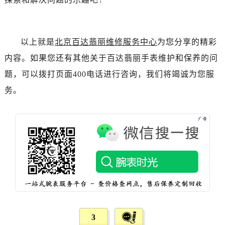
辽宁省葫芦岛市连山区中央路百达翡丽售后服务中心（需提前预约）
辽宁省锦州市古塔区中央大街百达翡丽售后服务中心（需提前预约）
辽宁省辽阳市白塔区新运大街百达翡丽售后服务中心（需提前预约）
以上就是
北京百达翡丽维修服务中心
为您分享的精彩
辽宁省盘锦市兴隆台区石油大街百达翡丽售后服务中心（需提前预约）
内容。如果您还有其他关于百达翡丽手表维护和保养的问
辽宁省铁岭市银州区南马路百达翡丽售后服务中心（需提前预约）
题，可以拨打页面400电话进行咨询，我们将竭诚为您服
辽宁省营口市站前区市府路与渤海大街交叉口百达翡丽售后服务中心（需提前预约）
辽宁省沈阳市沈河区中街路137号亨得利名表维修授权店1楼百达翡丽售后服务中心（需提前预约）
务。
辽宁省沈阳市沈河区中街路83号亨得利名表维修授权店1楼百达翡丽售后服务中心（需提前预约）
北京市朝阳区建国门外大街甲6号华熙国际中心D座11层1102室百达翡丽售后服务中心（需提前预约）
北京市东城区东长安街1号王府井东方广场W3座6层602室百达翡丽售后服务中心（需提前预约）
河北省保定市竞秀区朝阳北大街北国先天下百达翡丽售后服务中心（需提前预约）
内蒙古自治区阿拉善盟市左旗土尔扈特大街百达翡丽售后服务中心（需提前预约）
内蒙古自治区巴彦淖尔市临河区新华街百达翡丽售后服务中心（需提前预约）
内蒙古自治区包头市青山区幸福路甲3号王府井百货名表维修百达翡丽售后服务中心（需提前预约）
内蒙古自治区赤峰市红山区哈达街百达翡丽售后服务中心（需提前预约）
内蒙古自治区鄂尔多斯市东胜区伊金霍洛街百达翡丽售后服务中心（需提前预约）
3