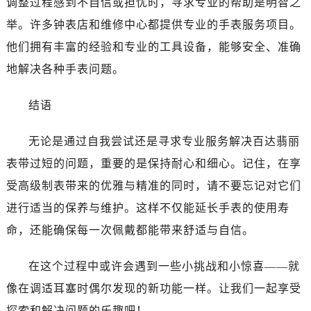
调整过程感到不自信或担忧时，寻求专业的帮助是明智之
黑龙江省伊春市伊美区通河路百达翡丽售后服务中心（需提前预约）
举。许多钟表店和维修中心都提供专业的手表服务项目。
吉林省白城市洮北区明仁南街百达翡丽售后服务中心（需提前预约）
吉林省白山市浑江区浑江大街百达翡丽售后服务中心（需提前预约）
他们拥有丰富的经验和专业的工具设备，能够安全、准确
吉林省吉林市船营区河南街百达翡丽售后服务中心（需提前预约）
地解决各种手表问题。
吉林省辽源市龙山区人民大街百达翡丽售后服务中心（需提前预约）
吉林省梅河口市新华街道梅河大街百达翡丽售后服务中心（需提前预约）
结语
吉林省四平市铁东区紫气大路与南九经街交汇处百达翡丽售后服务中心（需提前预约）
无论是通过自我尝试还是寻求专业服务解决百达翡丽
吉林省松原市宁江区五环大街百达翡丽售后服务中心（需提前预约）
吉林省通化市东昌区环通乡江南大街百达翡丽售后服务中心（需提前预约）
表带过短的问题，重要的是保持耐心和细心。记住，在享
吉林省延边市延吉市解放路百达翡丽售后服务中心（需提前预约）
受高级制表带来的优雅与精准的同时，请不要忘记对它们
辽宁省鞍山市铁东区站前街百达翡丽售后服务中心（需提前预约）
进行适当的保养与维护。这样不仅能延长手表的使用寿
辽宁省本溪市平山区胜利路百达翡丽售后服务中心（需提前预约）
命，还能确保每一次佩戴都能带来舒适与自信。
辽宁省朝阳市双塔区新华路百达翡丽售后服务中心（需提前预约）
辽宁省丹东市振兴区七经街百达翡丽售后服务中心（需提前预约）
在这个过程中或许会遇到一些小挑战和小惊喜——就
辽宁省抚顺市新抚区东一路百达翡丽售后服务中心（需提前预约）
像在调适耳塞时偶尔发现的新功能一样。让我们一起享受
辽宁省阜新市海州区解放大街百达翡丽售后服务中心（需提前预约）
探索和解决问题的乐趣吧！