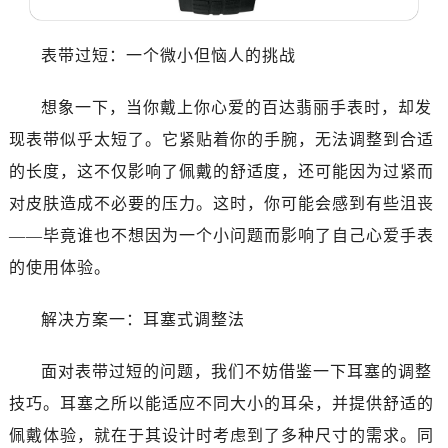
佛山市禅城区季华五路57号万科金融中心C座12层1205室（需提前预约）
东莞市东城街道鸿福东路1号民盈国贸中心T1写字楼9层907室（需提前预约）
表带过短：一个微小但恼人的挑战
无锡市梁溪区人民中路139号恒隆广场写字楼1座11层1104室（需提前预约）
南通市崇川区工农路57号圆融广场写字楼16层1603室（需提前预约）
想象一下，当你戴上你心爱的百达翡丽手表时，却发
苏州市苏州工业园区星港街199号苏州中心办公楼C座22层08室（需提前预约）
现表带似乎太短了。它紧贴着你的手腕，无法调整到合适
武汉市江汉区解放大道686号世界贸易大厦38层09室（需提前预约）
的长度，这不仅影响了佩戴的舒适度，还可能因为过紧而
南宁市青秀区金湖路59号地王大厦12楼1224室（需提前预约）
对皮肤造成不必要的压力。这时，你可能会感到有些沮丧
合肥市蜀山区潜山路111号万象城华润大厦B座12楼03室（需提前预约）
泉州市丰泽区宝洲路729号浦西万达中心写字楼A座7楼709室（需提前预约）
——毕竟谁也不想因为一个小问题而影响了自己心爱手表
青岛市南区山东路6号华润大厦B座22层04室（需提前预约）
的使用体验。
烟台市芝罘区胜利路139号万达金融中心A座907室（需提前预约）
长春市朝阳区西安大路727号中银大厦A座(旺进大厦)18层09室（需提前预约）
解决方案一：耳塞式调整法
贵阳市南明区都司高架桥路33号亨特国际金融中心14楼14D（需提前预约）
面对表带过短的问题，我们不妨借鉴一下耳塞的调整
昆明市盘龙区北京路928号同德昆明广场写字楼10层06室（需提前预约）
石家庄市长安区中山东路39号勒泰中心写字楼B座13层07室（需提前预约）
技巧。耳塞之所以能适应不同大小的耳朵，并提供舒适的
西安市碑林区南关正街88号华侨城长安国际中心E座6楼10室（需提前预约）
佩戴体验，就在于其设计时考虑到了多种尺寸的需求。同