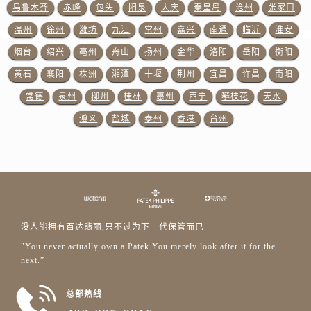
浙江省衢州市柯城区上街百达翡丽售后服务中心（需提前预约）
乌鲁木齐
赤峰
包头
阳泉
大庆
秦皇岛
沧州
张家口
浙江省绍兴市越城区胜利东路379号世茂天际中心写字楼8层805室百达翡丽售后服务中心（需提前预约）
温州
徐州
潍坊
九江
常州
嘉兴
南通
临沂
淮安
浙江省舟山市定海区解放东路百达翡丽售后服务中心（需提前预约）
烟台
绍兴
亳州
舟山
扬州
金华
洛阳
岳阳
衡阳
澳门特别行政区大堂区议事亭前地（新马路）百达翡丽售后服务中心（需提前预约）
黄石
襄阳
株洲
湘潭
十堰
荆州
宜昌
许昌
南阳
澳门特别行政区风顺堂区南湾大马路百达翡丽售后服务中心（需提前预约）
常德
泉州
柳州
桂林
惠州
西宁
攀枝花
天水
澳门特别行政区花地玛堂区关闸广场百达翡丽售后服务中心（需提前预约）
遵义
盐城
泰州
香港
台州
澳门特别行政区花王堂区大三巴商圈百达翡丽售后服务中心（需提前预约）
澳门特别行政区嘉模堂区官也街百达翡丽售后服务中心（需提前预约）
澳门省路氹城市金光大道百达翡丽售后服务中心（需提前预约）
澳门特别行政区望德堂区塔石广场百达翡丽售后服务中心（需提前预约）
福建省福州市鼓楼区五四路128-1号恒力城写字楼15层03室百达翡丽售后服务中心（需提前预约）
福建省厦门市思明区湖滨东路95号万象城华润大厦B座11层1104室百达翡丽售后服务中心（需提前预约）
没人能拥有百达翡丽,只不过为下一代保管而已
广东省潮州市潮安区新风路与潮汕路交汇处百达翡丽售后服务中心（需提前预约）
"You never actually own a Patek.You merely look after it for the
广东省广州市天河区天河路230号万菱汇国际中心A塔7层704室百达翡丽售后服务中心（需提前预约）
next.”
广东省广州市越秀区环市东路371-375号世界贸易中心大厦南塔15层1507室百达翡丽售后服务中心（需提前预约）
总部热线
广东省河源市源城区越王大道百达翡丽售后服务中心（需提前预约）