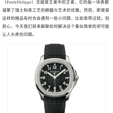
（PatekPhilippe）无疑是王者中的王者，它的每一块表都
广州市越秀区环市东路371-375号世界贸易中心大厦南塔写字楼15层07室（需提前预约）
深圳市罗湖区深南东路5001号华润大厦写字楼17层1701室（需提前预约）
凝聚了瑞士制表工艺的精髓与艺术的优雅。然而，即使是
惠州市惠城区江北文昌一路7号华贸大厦写字楼1座30层05室（需提前预约）
这样的精品有时也会遇到一些小问题，比如表带过短。别
厦门市思明区湖滨东路95号华润大厦写字楼B座11层1104室（需提前预约）
担心，今天我们就来聊聊如何解决这个看似简单的却可能
福州市鼓楼区五四路128-1号恒力城写字楼15层03室（需提前预约）
让人头疼的问题。
成都市锦江区人民东路6号SAC东原中心写字楼24层2406B室（需提前预约）
重庆市江北区观音桥步行街2号融恒时代广场写字楼9层902室（需提前预约）
长沙市芙蓉区定王台街道建湘路393号世茂环球金融中心写字楼（芙蓉广场）10层13室（需提前预约）
郑州市二七区铭功路10号华润大厦写字楼29层2905室（需提前预约）
太原市迎泽区解放路15号亨得利名表服务中心（品牌授权店）3层整层（需提前预约）
沈阳市沈河区中街路137号亨得利名表服务中心（品牌授权店）1层整层（需提前预约）
沈阳市沈河区中街路83号亨得利名表服务中心（品牌授权店）1层整层（需提前预约）
乌鲁木齐市天山区红山路26号时代广场（CCMALL）C座17层17-B（需提前预约）
温州市鹿城区锦绣路1067号置信广场10层1015室（需提前预约）
哈尔滨市道里区友谊西路600号富力中心T2座写字楼29层03室（需提前预约）
大连市中山区人民路15号国际金融大厦7层G室（需提前预约）