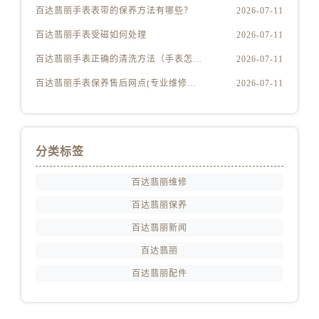
江苏省镇江市京口区中山东路百达翡丽售后服务中心（需提前预约）
百达翡丽手表表带的保养方法有哪些？
2026-07-11
江西省抚州市临川区赣东大道百达翡丽售后服务中心（需提前预约）
百达翡丽手表受磁如何处理
2026-07-11
江西省赣州市章贡区文清路百达翡丽售后服务中心（需提前预约）
百达翡丽手表正确的清洗方法（手表怎样才能清洗干净）
2026-07-11
江西省吉安市吉州区井冈山大道百达翡丽售后服务中心（需提前预约）
百达翡丽手表保养售后网点(专业维修服务，全国售后网点查询)
2026-07-11
江西省景德镇市珠山区珠山中路百达翡丽售后服务中心（需提前预约）
江西省九江市浔阳区浔阳路百达翡丽售后服务中心（需提前预约）
江西省南昌市红谷滩新区红谷中大道998号绿地双子塔（中央广场）A1座办公楼14层1407室百达翡丽售后服务中心（需提前预约）
江西省萍乡市安源区萍安北大道与康庄路交叉口百达翡丽售后服务中心（需提前预约）
分类标签
江西省上饶市信州区滨江西路百达翡丽售后服务中心（需提前预约）
百达翡丽维修
江西省新余市渝水区北湖西路百达翡丽售后服务中心（需提前预约）
江西省宜春市袁州区中山中路百达翡丽售后服务中心（需提前预约）
百达翡丽保养
江西省鹰潭市月湖区胜利东路百达翡丽售后服务中心（需提前预约）
百达翡丽新闻
山东省德州市德城区东风中路百达翡丽售后服务中心（需提前预约）
百达翡丽
山东省东营市东营区济南路百达翡丽售后服务中心（需提前预约）
百达翡丽配件
山东省济南市历下区经十路11111号华润中心写字楼（万象城）15层1508室百达翡丽售后服务中心（需提前预约）
山东省济宁市任城区太白楼路百达翡丽售后服务中心（需提前预约）