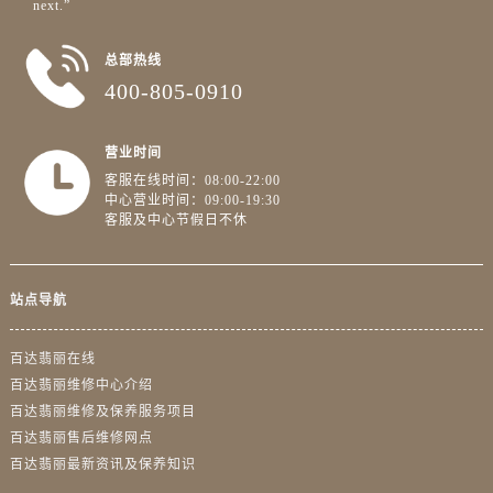
next.”
海南省儋州市儋州市那大镇兰洋北路百达翡丽售后服务中心（需提前预约）
海南省东方市八所镇解放西路百达翡丽售后服务中心（需提前预约）
总部热线
海南省琼海市嘉积镇东风路百达翡丽售后服务中心（需提前预约）
400-805-0910
海南省三沙市西沙区西沙群岛永兴岛北京路百达翡丽售后服务中心（需提前预约）
海南省三亚市吉阳区迎宾路百达翡丽售后服务中心（需提前预约）
营业时间
海南省万宁市万城镇解放路百达翡丽售后服务中心（需提前预约）
客服在线时间：08:00-22:00
海南省文昌市文城镇教育东路百达翡丽售后服务中心（需提前预约）
中心营业时间：09:00-19:30
客服及中心节假日不休
海南省五指山市通什镇三月三大道百达翡丽售后服务中心（需提前预约）
香港特别行政区尖沙咀区油尖旺区广东道百达翡丽售后服务中心（需提前预约）
香港特别行政区金钟区中西区金钟道百达翡丽售后服务中心（需提前预约）
站点导航
香港特别行政区九龙区油尖旺区弥敦道百达翡丽售后服务中心（需提前预约）
香港特别行政区铜锣湾区湾仔区轩尼诗道百达翡丽售后服务中心（需提前预约）
百达翡丽在线
河南省安阳市文峰区解放大道百达翡丽售后服务中心（需提前预约）
百达翡丽维修中心介绍
河南省鹤壁市淇滨区九州路百达翡丽售后服务中心（需提前预约）
百达翡丽维修及保养服务项目
百达翡丽售后维修网点
河南省济源市沁园街道济水大道百达翡丽售后服务中心（需提前预约）
百达翡丽最新资讯及保养知识
河南省焦作市解放区解放路百达翡丽售后服务中心（需提前预约）