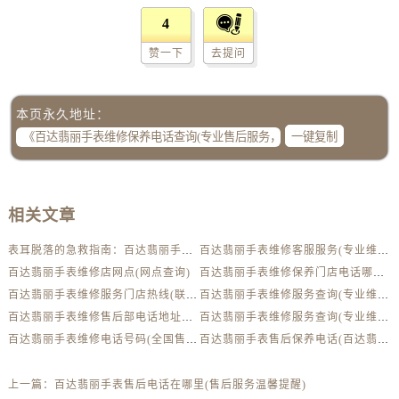
安徽省六安市金安区解放中路百达翡丽售后服务中心（需提前预约）
提前预约免排队，到店即享服务
4
预约时间有变无需取消，可随时重新预约
安徽省马鞍山市雨山区湖南西路百达翡丽售后服务中心（需提前预约）
赞一下
去提问
安徽省宿州市埇桥区人民中路百达翡丽售后服务中心（需提前预约）
安徽省铜陵市铜官区石城大道百达翡丽售后服务中心（需提前预约）
安徽省芜湖市镜湖区中山路步行街百达翡丽售后服务中心（需提前预约）
本页永久地址：
安徽省宣城市宣州区叠嶂西路百达翡丽售后服务中心（需提前预约）
一键复制
福建省龙岩市新罗区九一南路百达翡丽售后服务中心（需提前预约）
福建省南平市建阳区人民西路百达翡丽售后服务中心（需提前预约）
福建省宁德市蕉城区天湖东路百达翡丽售后服务中心（需提前预约）
相关文章
福建省莆田市城厢区霞林街道荔华东大道百达翡丽售后服务中心（需提前预约）
表耳脱落的急救指南：百达翡丽手表维修秘籍大揭秘
百达翡丽手表维修客服服务(专业维修)
福建省三明市三元区东乾二路百达翡丽售后服务中心（需提前预约）
百达翡丽手表维修店网点(网点查询)
百达翡丽手表维修保养门店电话哪里有(专业维修保养)
福建省漳州市龙文区步港路百达翡丽售后服务中心（需提前预约）
百达翡丽手表维修服务门店热线(联系方式)
百达翡丽手表维修服务查询(专业维修技术)
江苏省常州市新北区龙锦路1590号现代传媒中心5号楼10层1008室百达翡丽售后服务中心（需提前预约）
百达翡丽手表维修售后部电话地址哪里有(联系方式)
百达翡丽手表维修服务查询(专业维修技术)
江苏省淮安市清江浦区淮海北路百达翡丽售后服务中心（需提前预约）
百达翡丽手表维修电话号码(全国售后服务热线)
百达翡丽手表售后保养电话(百达翡丽手表维修服务专线)
江苏省连云港市海州区通灌北路百达翡丽售后服务中心（需提前预约）
江苏省南京市秦淮区中山南路1号南京中心22层22-C1-C3室百达翡丽售后服务中心（需提前预约）
上一篇：
百达翡丽手表售后电话在哪里(售后服务温馨提醒)