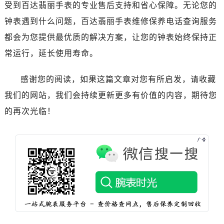
山西省朔州市朔城区怡西路与鄯阳西街交汇处百达翡丽售后服务中心（需提前预约）
受到百达翡丽手表的专业售后支持和省心保障。无论您的
山西省忻州市忻府区和平东街与七一南路交叉口百达翡丽售后服务中心（需提前预约）
钟表遇到什么问题，百达翡丽手表维修保养电话查询服务
山西省阳泉市郊区平阳东街与新城大道交叉口百达翡丽售后服务中心（需提前预约）
都会为您提供最优质的解决方案，让您的钟表始终保持正
山西省运城市盐湖区河东街百达翡丽售后服务中心（需提前预约）
常运行，延长使用寿命。
山西省长治市潞州区英雄中路百达翡丽售后服务中心（需提前预约）
山西省太原市迎泽区迎泽街道解放路15号亨得利名表维修授权店3楼百达翡丽售后服务中心（需提前预约）
感谢您的阅读，如果这篇文章对您有所启发，请收藏
天津市和平区赤峰道136号天津国际金融中心26层2603室百达翡丽售后服务中心（需提前预约）
我们的网站，我们会持续更新更多有价值的内容，期待您
安徽省安庆市迎江区人民路百达翡丽售后服务中心（需提前预约）
的再次光临！
安徽省蚌埠市蚌山区淮河路百达翡丽售后服务中心（需提前预约）
安徽省亳州市谯城区魏武大道百达翡丽售后服务中心（需提前预约）
安徽省池州市贵池区长江路百达翡丽售后服务中心（需提前预约）
安徽省滁州市琅琊区南谯北路百达翡丽售后服务中心（需提前预约）
预约入口
关闭
安徽省阜阳市颍州区颍州北路百达翡丽售后服务中心（需提前预约）
安徽省淮北市相山区淮海路百达翡丽售后服务中心（需提前预约）
安徽省淮南市田家庵区国庆中路百达翡丽售后服务中心（需提前预约）
立即预约
安徽省黄山市屯溪区黄山西路百达翡丽售后服务中心（需提前预约）