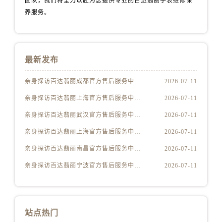
团队，我们将全力以赴为您提供专业的百达翡丽手表维修保
江西省鹰潭市月湖区胜利东路百达翡丽售后服务中心（需提前预约）
养服务。
山东省德州市德城区东风中路百达翡丽售后服务中心（需提前预约）
山东省东营市东营区济南路百达翡丽售后服务中心（需提前预约）
山东省济南市历下区经十路11111号华润中心写字楼（万象城）15层1508室百达翡丽售后服务中心（需提前预约）
山东省济宁市任城区太白楼路百达翡丽售后服务中心（需提前预约）
最新发布
山东省莱芜市文化南路8号银座商城名表维修一楼名表维修百达翡丽售后服务中心（需提前预约）
亲身探访百达翡丽成都官方售后服务中心｜全新维修门店地址及电话（2026年7月最新）
2026-07-11
山东省临沂市兰山区解放路百达翡丽售后服务中心（需提前预约）
亲身探访百达翡丽上海官方售后服务中心｜网点地址与客服电话（2026年7月最新）
2026-07-11
山东省日照市东港区烟台路百达翡丽售后服务中心（需提前预约）
山东省泰安市泰山区财源街道泰山大街百达翡丽售后服务中心（需提前预约）
亲身探访百达翡丽武汉官方售后服务中心｜全部网点地址电话（2026年7月最新）
2026-07-11
山东省威海市环翠区新威海路89号振华商厦一楼名表维修百达翡丽售后服务中心（需提前预约）
亲身探访百达翡丽上海官方售后服务中心｜网点地址及热线（2026年7月最新）
2026-07-11
山东省潍坊市奎文区东风东街百达翡丽售后服务中心（需提前预约）
亲身探访百达翡丽南昌官方售后服务中心｜地址与官方电话（2026年7月最新）
2026-07-11
山东省枣庄市滕州市北辛路与善国路交叉口百达翡丽售后服务中心（需提前预约）
亲身探访百达翡丽宁波官方售后服务中心｜官方电话和维修地址（2026年7月最新）
2026-07-11
山东省淄博市张店区金晶大道百达翡丽售后服务中心（需提前预约）
上海市黄浦区南京东路299号宏伊国际广场写字楼8层806室百达翡丽售后服务中心（需提前预约）
上海市徐汇区虹桥路3号港汇中心2座37层3705室百达翡丽售后服务中心（需提前预约）
浙江省杭州市上城区钱江路1366号华润大厦A座5层503-5室百达翡丽售后服务中心（需提前预约）
站点热门