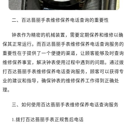
沈阳市沈河区中街路83号亨得利名表服务中心（品牌授权店）1层整层（需提前预约）
乌鲁木齐市天山区红山路26号时代广场（CCMALL）C座17层17-B（需提前预约）
温州市鹿城区锦绣路1067号置信广场10层1015室（需提前预约）
二、百达翡丽手表维修保养电话查询的重要性
哈尔滨市道里区友谊西路600号富力中心T2座写字楼29层03室（需提前预约）
大连市中山区人民路15号国际金融大厦7层G室（需提前预约）
钟表作为精密的机械装置，需要定期保养和维修以确
佛山市禅城区季华五路57号万科金融中心C座12层1205室（需提前预约）
保其正常运行。而百达翡丽手表维修保养电话查询服务的
东莞市东城街道鸿福东路1号民盈国贸中心T1写字楼9层907室（需提前预约）
重要性在于提供了一个便捷的渠道，让顾客能够及时查询
无锡市梁溪区人民中路139号恒隆广场写字楼1座11层1104室（需提前预约）
维修保养事宜，解决钟表使用过程中遇到的问题。通过拨
南通市崇川区工农路57号圆融广场写字楼16层1603室（需提前预约）
打百达翡丽手表维修保养电话查询服务，顾客可以获得专
苏州市苏州工业园区星港街199号苏州中心办公楼C座22层08室（需提前预约）
业的建议和指导，确保钟表的维修保养工作得到正确处
武汉市江汉区解放大道686号世界贸易大厦38层09室（需提前预约）
理。
南宁市青秀区金湖路59号地王大厦12楼1224室（需提前预约）
合肥市蜀山区潜山路111号万象城华润大厦B座12楼03室（需提前预约）
三、如何使用百达翡丽手表维修保养电话查询服务
泉州市丰泽区宝洲路729号浦西万达中心写字楼A座7楼709室（需提前预约）
青岛市南区山东路6号华润大厦B座22层04室（需提前预约）
1.拨打百达翡丽手表正规售后电话
烟台市芝罘区胜利路139号万达金融中心A座907室（需提前预约）