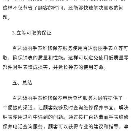
内蒙古自治区阿拉善盟市左旗土尔扈特大街百达翡丽售后服务中心（需提前预约）
这样不仅节省了顾客的时间，还能够快速解决顾客的问
内蒙古自治区巴彦淖尔市临河区新华街百达翡丽售后服务中心（需提前预约）
题。
内蒙古自治区包头市青山区幸福路甲3号王府井百货名表维修百达翡丽售后服务中心（需提前预约）
内蒙古自治区赤峰市红山区哈达街百达翡丽售后服务中心（需提前预约）
3.立等可取的保证
内蒙古自治区鄂尔多斯市东胜区伊金霍洛街百达翡丽售后服务中心（需提前预约）
内蒙古自治区呼伦贝尔市海拉尔区中央街百达翡丽售后服务中心（需提前预约）
百达翡丽手表维修保养服务使用百达翡丽手表立等可
内蒙古自治区通辽市科尔沁区明仁大街百达翡丽售后服务中心（需提前预约）
取，确保钟表的质量和性能。这样可以避免使用低质量零
内蒙古自治区乌海市海勃湾区人民南路百达翡丽售后服务中心（需提前预约）
部件对钟表造成损害，并延长钟表的使用寿命。
内蒙古自治区乌兰察布市集宁区恩和大街百达翡丽售后服务中心（需提前预约）
内蒙古自治区锡林郭勒盟市锡林浩特市光明街与额尔敦路交叉口百达翡丽售后服务中心（需提前预约）
五、总结
内蒙古自治区兴安盟市乌兰浩特市兴安大街百达翡丽售后服务中心（需提前预约）
山西省大同市平城区迎宾街百达翡丽售后服务中心（需提前预约）
百达翡丽手表维修保养电话查询服务为顾客提供了一
山西省晋城市城区黄华街百达翡丽售后服务中心（需提前预约）
个便捷的渠道，让顾客能够及时查询维修保养事宜，解决
山西省晋中市榆次区顺城街百达翡丽售后服务中心（需提前预约）
钟表使用过程中遇到的问题。通过拨打百达翡丽手表维修
山西省临汾市尧都区解放路百达翡丽售后服务中心（需提前预约）
保养电话查询服务，顾客可以获得专业的建议和指导，享
山西省吕梁市离石区永宁中路与建设街交叉口百达翡丽售后服务中心（需提前预约）