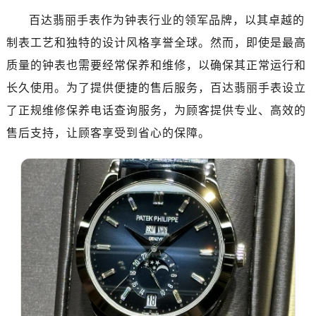
绍兴市越城区胜利东路379号世茂天际中心写字楼8层805室（需提前预约）
百达翡丽手表作为钟表行业的领军品牌，以其卓越的
嘉兴市南湖区广益路705号嘉兴世界贸易中心写字楼A座13层1304室（需提前预约）
制表工艺和独特的设计风格享誉全球。然而，即使是最高
南昌市红谷滩新区红谷中大道998号绿地双子塔（中央广场）A1座办公楼14层07室（需提前预约）
质量的钟表也需要经常保养和维修，以确保其正常运行和
济南市历下区经十路11111号华润中心写字楼（万象城）15层1508室（需提前预约）
广州市天河区天河路230号万菱汇国际中心写字楼A塔7层704室（需提前预约）
长久使用。为了提供便捷的售后服务，百达翡丽手表设立
广州市越秀区环市东路371-375号世界贸易中心大厦南塔写字楼15层07室（需提前预约）
了正规维修保养电话查询服务，为顾客提供专业、高效的
深圳市罗湖区深南东路5001号华润大厦写字楼17层1701室（需提前预约）
售后支持，让顾客享受到省心的保障。
惠州市惠城区江北文昌一路7号华贸大厦写字楼1座30层05室（需提前预约）
厦门市思明区湖滨东路95号华润大厦写字楼B座11层1104室（需提前预约）
福州市鼓楼区五四路128-1号恒力城写字楼15层03室（需提前预约）
成都市锦江区人民东路6号SAC东原中心写字楼24层2406B室（需提前预约）
重庆市江北区观音桥步行街2号融恒时代广场写字楼9层902室（需提前预约）
长沙市芙蓉区定王台街道建湘路393号世茂环球金融中心写字楼（芙蓉广场）10层13室（需提前预约）
郑州市二七区铭功路10号华润大厦写字楼29层2905室（需提前预约）
太原市迎泽区解放路15号亨得利名表服务中心（品牌授权店）3层整层（需提前预约）
沈阳市沈河区中街路137号亨得利名表服务中心（品牌授权店）1层整层（需提前预约）