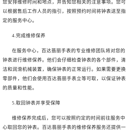
您安排维修时间和地点，并告知您相关的注意事项。您可
黑龙江省牡丹江市东安区太平路百达翡丽售后服务中心（需提前预约）
黑龙江省七台河市桃山区大同街百达翡丽售后服务中心（需提前预约）
以根据售后工作人员的指引，按照预约时间将钟表送至指
黑龙江省齐齐哈尔市龙沙区龙华路百达翡丽售后服务中心（需提前预约）
定的服务中心。
黑龙江省双鸭山市尖山区新兴大街百达翡丽售后服务中心（需提前预约）
黑龙江省绥化市北林区新华街与康庄路交叉口百达翡丽售后服务中心（需提前预约）
4.完成维修保养
黑龙江省伊春市伊美区通河路百达翡丽售后服务中心（需提前预约）
在服务中心，百达翡丽手表的专业维修团队将对您的
吉林省白城市洮北区明仁南街百达翡丽售后服务中心（需提前预约）
吉林省白山市浑江区浑江大街百达翡丽售后服务中心（需提前预约）
钟表进行维修保养。他们会仔细检查钟表的各个部件，清
吉林省吉林市船营区河南街百达翡丽售后服务中心（需提前预约）
洁和润滑机械装置，确保钟表的正常运行。如果需要更换
吉林省辽源市龙山区人民大街百达翡丽售后服务中心（需提前预约）
零部件，他们会使用百达翡丽手表立等可取，以保证钟表
吉林省梅河口市新华街道梅河大街百达翡丽售后服务中心（需提前预约）
的质量和性能。
吉林省四平市铁东区紫气大路与南九经街交汇处百达翡丽售后服务中心（需提前预约）
吉林省松原市宁江区五环大街百达翡丽售后服务中心（需提前预约）
5.取回钟表并享受保障
吉林省通化市东昌区环通乡江南大街百达翡丽售后服务中心（需提前预约）
吉林省延边市延吉市解放路百达翡丽售后服务中心（需提前预约）
维修保养完成后，您可以按照约定的时间前往服务中
辽宁省鞍山市铁东区站前街百达翡丽售后服务中心（需提前预约）
心取回您的钟表。百达翡丽手表的维修保养服务还提供一