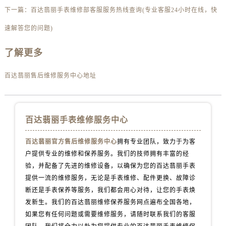
江苏省宿迁市宿城区西湖路百达翡丽售后服务中心（需提前预约）
下一篇：
百达翡丽手表维修部客服服务热线查询(专业客服24小时在线，快
江苏省泰州市海陵区永定东路399号置地商务中心东塔（华润万象城）17层1706室百达翡丽售后服务中心（需提前预约）
速解答您的问题)
江苏省徐州市鼓楼区淮海东路29号苏宁广场IFC国际金融中心35层3508室百达翡丽售后服务中心（需提前预约）
江苏省盐城市盐都区世纪大道5号盐城金融城写字楼1号楼16层1604室百达翡丽售后服务中心（需提前预约）
了解更多
江苏省扬州市邗江区国展路29号星耀天地写字楼1号楼18层1803室百达翡丽售后服务中心（需提前预约）
江苏省镇江市京口区中山东路百达翡丽售后服务中心（需提前预约）
百达翡丽售后维修服务中心地址
江西省抚州市临川区赣东大道百达翡丽售后服务中心（需提前预约）
江西省赣州市章贡区文清路百达翡丽售后服务中心（需提前预约）
江西省吉安市吉州区井冈山大道百达翡丽售后服务中心（需提前预约）
百达翡丽手表维修服务中心
江西省景德镇市珠山区珠山中路百达翡丽售后服务中心（需提前预约）
百达翡丽官方售后维修服务中心
拥有专业团队，致力于为客
江西省九江市浔阳区浔阳路百达翡丽售后服务中心（需提前预约）
户提供专业的维修和保养服务。我们的技师拥有丰富的经
江西省南昌市红谷滩新区红谷中大道998号绿地双子塔（中央广场）A1座办公楼14层1407室百达翡丽售后服务中心（需提前预约）
验，并配备了先进的维修设备，以确保为您的百达翡丽手表
江西省萍乡市安源区萍安北大道与康庄路交叉口百达翡丽售后服务中心（需提前预约）
提供一流的维修服务，无论是手表维修、配件更换、故障诊
江西省上饶市信州区滨江西路百达翡丽售后服务中心（需提前预约）
断还是手表保养等服务，我们都会用心对待，让您的手表焕
江西省新余市渝水区北湖西路百达翡丽售后服务中心（需提前预约）
发新生。我们的百达翡丽维修保养服务网点遍布全国各地，
如果您有任何问题或需要维修服务，请随时联系我们的客服
江西省宜春市袁州区中山中路百达翡丽售后服务中心（需提前预约）