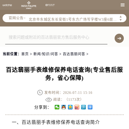
百达翡丽官方全国统一服务热线400-805-0910，服务覆盖中国大陆、香港、澳门、台湾全部区域（非大陆需加拨“+86”）

2026年7月百达翡丽售后服务中心最新网点地址：
▲
官网公告>
北京市东城区东长安街1号东方广场写字楼W3座6层602室（需提前预约）
▼
北京市朝阳区建国门外大街甲6号华熙国际中心写字楼D座11层1102室（需提前预约）
天津市和平区赤峰道136号天津国际金融中心写字楼26层2603室（需提前预约）
上海市徐汇区虹桥路3号港汇中心写字楼2座37层3705室（需提前预约）
上海市黄浦区南京东路299号宏伊国际广场写字楼8层806室（需提前预约）
当前位置：
首页
>
新闻/知识/问答
>
百达翡丽问答
>
南京市秦淮区中山南路1号（新街口）南京中心写字楼22层C1-1室（需提前预约）
常州市新北区龙锦路1590号现代传媒中心写字楼5号楼10层1008室（需提前预约）
百达翡丽手表维修保养电话查询(专业售后服
徐州市鼓楼区淮海东路29号苏宁广场IFC国际金融中心写字楼35层3508室（需提前预约）
务，省心保障)
扬州市邗江区国展路29号星耀天地写字楼1号楼18层1803室（需提前预约）
盐城市盐都区世纪大道5号盐城金融城写字楼1号楼16层1604室（需提前预约）
发布时间：2026-07-11 15:16
泰州市海陵区永定东路399号置地商务中心东塔写字楼（华润万象城）17层1706室（需提前预约）
阅读：（
1173次）
宁波市江北区大闸南路500号来福士广场办公楼20层2009室（需提前预约）
分享到：
杭州市上城区钱江路1366号华润大厦写字楼A座5层503-5室（需提前预约）
一、百达翡丽手表维修保养电话查询简介
金华市金东区东市南街777号金华万达广场写字楼4号楼22层2209室（需提前预约）