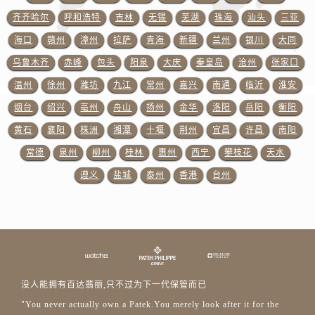
广东省云浮市云城区金山路百达翡丽售后服务中心（需提前预约）
齐齐哈尔
呼和浩特
吉林
无锡
芜湖
珠海
汕头
三亚
广东省湛江市赤坎区观海北路百达翡丽售后服务中心（需提前预约）
海口
赣州
漳州
拉萨
青海
新疆
兰州
银川
大同
广东省肇庆市端州区信安大道与砚都大道交汇处百达翡丽售后服务中心（需提前预约）
乌鲁木齐
赤峰
包头
阳泉
大庆
秦皇岛
沧州
张家口
广西壮族自治区百色市右江区中山二路百达翡丽售后服务中心（需提前预约）
广西壮族自治区北海市海城区北京路百达翡丽售后服务中心（需提前预约）
温州
徐州
潍坊
九江
常州
嘉兴
南通
临沂
淮安
广西壮族自治区崇左市江州区石景林街道友谊大道与丽川路交汇处百达翡丽售后服务中心（需提前预约）
烟台
绍兴
亳州
舟山
扬州
金华
洛阳
岳阳
衡阳
广西壮族自治区防城港市港口区金花茶大道百达翡丽售后服务中心（需提前预约）
黄石
襄阳
株洲
湘潭
十堰
荆州
宜昌
许昌
南阳
广西壮族自治区贵港市港北区港城街道布山大道与仙衣路交叉口百达翡丽售后服务中心（需提前预约）
常德
泉州
柳州
桂林
惠州
西宁
攀枝花
天水
广西壮族自治区桂林市秀峰区红岭路百达翡丽售后服务中心（需提前预约）
遵义
盐城
泰州
香港
台州
广西壮族自治区河池市金城江区金城江街道朝阳路百达翡丽售后服务中心（需提前预约）
广西壮族自治区贺州市八步区城东街道灵峰南路百达翡丽售后服务中心（需提前预约）
广西壮族自治区来宾市兴宾区桂中大道百达翡丽售后服务中心（需提前预约）
广西壮族自治区柳州市城中区中山中路百达翡丽售后服务中心（需提前预约）
广西壮族自治区钦州市钦南区金海湾东大街百达翡丽售后服务中心（需提前预约）
广西壮族自治区梧州市万秀区龙湖镇高旺路百达翡丽售后服务中心（需提前预约）
没人能拥有百达翡丽,只不过为下一代保管而已
广西壮族自治区玉林市玉州区金玉路百达翡丽售后服务中心（需提前预约）
"You never actually own a Patek.You merely look after it for the