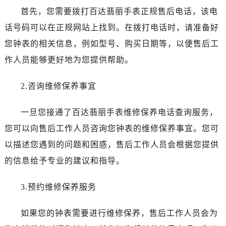
长春市朝阳区西安大路727号中银大厦A座(旺进大厦)18层09室（需提前预约）
首先，您需要拨打百达翡丽手表正规售后电话，该电
贵阳市南明区都司高架桥路33号亨特国际金融中心14楼14D（需提前预约）
话号码可以在正规网站上找到。在拨打电话时，请准备好
昆明市盘龙区北京路928号同德昆明广场写字楼10层06室（需提前预约）
您钟表的相关信息，例如型号、购买日期等，以便售后工
石家庄市长安区中山东路39号勒泰中心写字楼B座13层07室（需提前预约）
作人员能够更好地为您提供帮助。
西安市碑林区南关正街88号华侨城长安国际中心E座6楼10室（需提前预约）
海口市龙华区金贸东路5号海口华润大厦B座17层1707室（需提前预约）
2.咨询维修保养事宜
唐山市路南区新华东道100号万达广场写字楼A座10层1002室（需提前预约）
台州市椒江区东海大道1800号腾达中心东1幢20楼2002室（需提前预约）
一旦您接通了百达翡丽手表维修保养电话查询服务，
内蒙古自治区呼和浩特市玉泉区大学西街70号华润万象城写字楼（鄂尔多斯大厦）23层2326室（需提前预约）
您可以向售后工作人员咨询您钟表的维修保养事宜。您可
甘肃省兰州市七里河区西津西路16号兰州中心写字楼21层2102室（需提前预约）
以描述您遇到的问题和困惑，售后工作人员会根据您提供
重庆市解放碑渝中区民权路28号英利国际金融中心写字楼20层01室（需提前预约）
黑龙江省大庆市萨尔图区会战大街百达翡丽售后服务中心（需提前预约）
的信息给予专业的建议和指导。
黑龙江省鹤岗市向阳区红军路百达翡丽售后服务中心（需提前预约）
3.预约维修保养服务
黑龙江省黑河市爱辉区中央街百达翡丽售后服务中心（需提前预约）
黑龙江省鸡西市鸡冠区红军路百达翡丽售后服务中心（需提前预约）
如果您的钟表需要进行维修保养，售后工作人员会为
黑龙江省佳木斯市向阳区长安路百达翡丽售后服务中心（需提前预约）