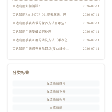
浙江省湖州市吴兴区劳动路百达翡丽售后服务中心（需提前预约）
百达翡丽如何消磁？
2026-07-11
浙江省嘉兴市南湖区广益路705号嘉兴世界贸易中心A座13层1304室百达翡丽售后服务中心（需提前预约）
百达翡丽Ref.5470P-001腕表腕表，匠心独运
2026-07-11
浙江省金华市金东区东市南街777号金华万达广场4号楼22楼2209室百达翡丽售后服务中心（需提前预约）
浙江省丽水市莲都区解放街百达翡丽售后服务中心（需提前预约）
百达翡丽手表表带的保养方法有哪些？
2026-07-11
浙江省宁波市江北区大闸南路500号来福士广场办公楼20层2009室百达翡丽售后服务中心（需提前预约）
百达翡丽手表受磁如何处理
2026-07-11
浙江省衢州市柯城区上街百达翡丽售后服务中心（需提前预约）
百达翡丽手表正确的清洗方法（手表怎样才能清洗干净）
2026-07-11
浙江省绍兴市越城区胜利东路379号世茂天际中心写字楼8层805室百达翡丽售后服务中心（需提前预约）
百达翡丽手表保养售后网点(专业维修服务，全国售后网点查询)
2026-07-11
浙江省舟山市定海区解放东路百达翡丽售后服务中心（需提前预约）
澳门特别行政区大堂区议事亭前地（新马路）百达翡丽售后服务中心（需提前预约）
澳门特别行政区风顺堂区南湾大马路百达翡丽售后服务中心（需提前预约）
澳门特别行政区花地玛堂区关闸广场百达翡丽售后服务中心（需提前预约）
分类标签
澳门特别行政区花王堂区大三巴商圈百达翡丽售后服务中心（需提前预约）
百达翡丽维修
澳门特别行政区嘉模堂区官也街百达翡丽售后服务中心（需提前预约）
百达翡丽保养
澳门省路氹城市金光大道百达翡丽售后服务中心（需提前预约）
百达翡丽新闻
澳门特别行政区望德堂区塔石广场百达翡丽售后服务中心（需提前预约）
福建省福州市鼓楼区五四路128-1号恒力城写字楼15层03室百达翡丽售后服务中心（需提前预约）
百达翡丽