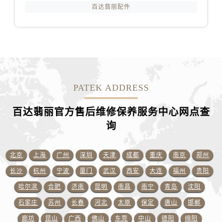
福建省厦门市思明区湖滨东路95号万象城华润大厦B座11层1104室百达翡丽售后服务中心（需提前预约）
百达翡丽配件
广东省潮州市潮安区新风路与潮汕路交汇处百达翡丽售后服务中心（需提前预约）
广东省广州市天河区天河路230号万菱汇国际中心A塔7层704室百达翡丽售后服务中心（需提前预约）
广东省广州市越秀区环市东路371-375号世界贸易中心大厦南塔15层1507室百达翡丽售后服务中心（需提前预约）
广东省河源市源城区越王大道百达翡丽售后服务中心（需提前预约）
广东省惠州市惠城区江北文昌一路7号华贸大厦1座30层3005室百达翡丽售后服务中心（需提前预约）
PATEK ADDRESS
广东省江门市蓬江区广场西路百达翡丽售后服务中心（需提前预约）
广东省揭阳市榕城进贤门步行街百达翡丽售后服务中心（需提前预约）
百达翡丽官方售后维修保养服务中心网点查
广东省茂名市电白区水东街道迎宾大道百达翡丽售后服务中心（需提前预约）
询
广东省梅州市梅江区金燕大道百达翡丽售后服务中心（需提前预约）
广东省清远市清城区湖西路百达翡丽售后服务中心（需提前预约）
北京
上海
广州
深圳
天津
成都
重庆
南京
郑州
广东省汕头市龙湖区长平路百达翡丽售后服务中心（需提前预约）
广东省汕尾市城区香洲街道园林社区翠园街百达翡丽售后服务中心（需提前预约）
长沙
杭州
宁波
厦门
武汉
西安
大连
福州
贵阳
广东省韶关市武江区芙蓉新区与老城中心交汇处百达翡丽售后服务中心（需提前预约）
哈尔滨
合肥
济南
昆明
南昌
南宁
青岛
沈阳
广东省深圳市罗湖区深南东路5001号华润大厦17层1701室百达翡丽售后服务中心（需提前预约）
石家庄
苏州
长春
河北
太原
保定
唐山
邯郸
广东省阳江市江城区东风一路百达翡丽售后服务中心（需提前预约）
廊坊
昆山
广西
佛山
东莞
中山
德阳
绵阳