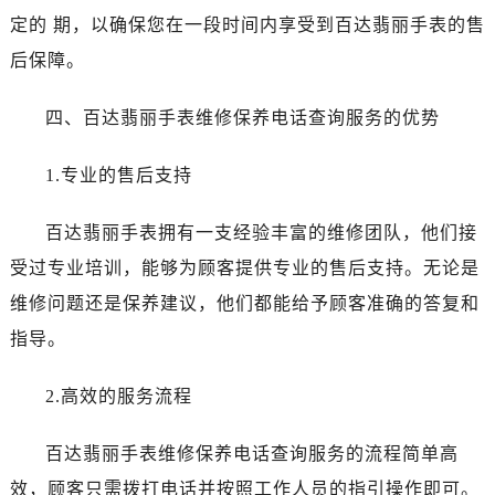
辽宁省本溪市平山区胜利路百达翡丽售后服务中心（需提前预约）
定的 期，以确保您在一段时间内享受到百达翡丽手表的售
辽宁省朝阳市双塔区新华路百达翡丽售后服务中心（需提前预约）
后保障。
辽宁省丹东市振兴区七经街百达翡丽售后服务中心（需提前预约）
辽宁省抚顺市新抚区东一路百达翡丽售后服务中心（需提前预约）
四、百达翡丽手表维修保养电话查询服务的优势
辽宁省阜新市海州区解放大街百达翡丽售后服务中心（需提前预约）
辽宁省葫芦岛市连山区中央路百达翡丽售后服务中心（需提前预约）
1.专业的售后支持
辽宁省锦州市古塔区中央大街百达翡丽售后服务中心（需提前预约）
辽宁省辽阳市白塔区新运大街百达翡丽售后服务中心（需提前预约）
百达翡丽手表拥有一支经验丰富的维修团队，他们接
辽宁省盘锦市兴隆台区石油大街百达翡丽售后服务中心（需提前预约）
受过专业培训，能够为顾客提供专业的售后支持。无论是
辽宁省铁岭市银州区南马路百达翡丽售后服务中心（需提前预约）
维修问题还是保养建议，他们都能给予顾客准确的答复和
辽宁省营口市站前区市府路与渤海大街交叉口百达翡丽售后服务中心（需提前预约）
指导。
辽宁省沈阳市沈河区中街路137号亨得利名表维修授权店1楼百达翡丽售后服务中心（需提前预约）
辽宁省沈阳市沈河区中街路83号亨得利名表维修授权店1楼百达翡丽售后服务中心（需提前预约）
2.高效的服务流程
北京市朝阳区建国门外大街甲6号华熙国际中心D座11层1102室百达翡丽售后服务中心（需提前预约）
北京市东城区东长安街1号王府井东方广场W3座6层602室百达翡丽售后服务中心（需提前预约）
百达翡丽手表维修保养电话查询服务的流程简单高
河北省保定市竞秀区朝阳北大街北国先天下百达翡丽售后服务中心（需提前预约）
效，顾客只需拨打电话并按照工作人员的指引操作即可。