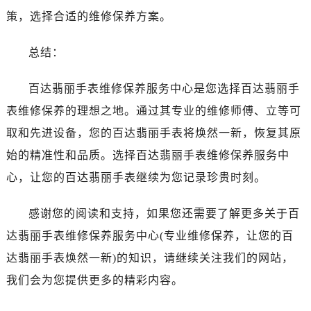
内蒙古自治区赤峰市红山区哈达街百达翡丽售后服务中心（需提前预约）
策，选择合适的维修保养方案。
内蒙古自治区鄂尔多斯市东胜区伊金霍洛街百达翡丽售后服务中心（需提前预约）
内蒙古自治区呼伦贝尔市海拉尔区中央街百达翡丽售后服务中心（需提前预约）
总结：
内蒙古自治区通辽市科尔沁区明仁大街百达翡丽售后服务中心（需提前预约）
内蒙古自治区乌海市海勃湾区人民南路百达翡丽售后服务中心（需提前预约）
百达翡丽手表维修保养服务中心是您选择百达翡丽手
内蒙古自治区乌兰察布市集宁区恩和大街百达翡丽售后服务中心（需提前预约）
表维修保养的理想之地。通过其专业的维修师傅、立等可
内蒙古自治区锡林郭勒盟市锡林浩特市光明街与额尔敦路交叉口百达翡丽售后服务中心（需提前预约）
取和先进设备，您的百达翡丽手表将焕然一新，恢复其原
内蒙古自治区兴安盟市乌兰浩特市兴安大街百达翡丽售后服务中心（需提前预约）
始的精准性和品质。选择百达翡丽手表维修保养服务中
山西省大同市平城区迎宾街百达翡丽售后服务中心（需提前预约）
心，让您的百达翡丽手表继续为您记录珍贵时刻。
山西省晋城市城区黄华街百达翡丽售后服务中心（需提前预约）
山西省晋中市榆次区顺城街百达翡丽售后服务中心（需提前预约）
感谢您的阅读和支持，如果您还需要了解更多关于百
山西省临汾市尧都区解放路百达翡丽售后服务中心（需提前预约）
达翡丽手表维修保养服务中心(专业维修保养，让您的百
山西省吕梁市离石区永宁中路与建设街交叉口百达翡丽售后服务中心（需提前预约）
山西省朔州市朔城区怡西路与鄯阳西街交汇处百达翡丽售后服务中心（需提前预约）
达翡丽手表焕然一新)的知识，请继续关注我们的网站，
山西省忻州市忻府区和平东街与七一南路交叉口百达翡丽售后服务中心（需提前预约）
我们会为您提供更多的精彩内容。
山西省阳泉市郊区平阳东街与新城大道交叉口百达翡丽售后服务中心（需提前预约）