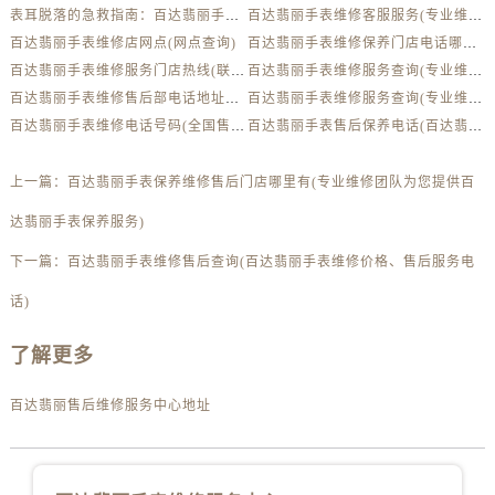
安徽省铜陵市铜官区石城大道百达翡丽售后服务中心（需提前预约）
表耳脱落的急救指南：百达翡丽手表维修秘籍大揭秘
百达翡丽手表维修客服服务(专业维修)
安徽省芜湖市镜湖区中山路步行街百达翡丽售后服务中心（需提前预约）
百达翡丽手表维修店网点(网点查询)
百达翡丽手表维修保养门店电话哪里有(专业维修保养)
安徽省宣城市宣州区叠嶂西路百达翡丽售后服务中心（需提前预约）
百达翡丽手表维修服务门店热线(联系方式)
百达翡丽手表维修服务查询(专业维修技术)
福建省龙岩市新罗区九一南路百达翡丽售后服务中心（需提前预约）
百达翡丽手表维修售后部电话地址哪里有(联系方式)
百达翡丽手表维修服务查询(专业维修技术)
百达翡丽手表维修电话号码(全国售后服务热线)
百达翡丽手表售后保养电话(百达翡丽手表维修服务专线)
福建省南平市建阳区人民西路百达翡丽售后服务中心（需提前预约）
福建省宁德市蕉城区天湖东路百达翡丽售后服务中心（需提前预约）
上一篇：
百达翡丽手表保养维修售后门店哪里有(专业维修团队为您提供百
福建省莆田市城厢区霞林街道荔华东大道百达翡丽售后服务中心（需提前预约）
福建省三明市三元区东乾二路百达翡丽售后服务中心（需提前预约）
达翡丽手表保养服务)
福建省漳州市龙文区步港路百达翡丽售后服务中心（需提前预约）
下一篇：
百达翡丽手表维修售后查询(百达翡丽手表维修价格、售后服务电
江苏省常州市新北区龙锦路1590号现代传媒中心5号楼10层1008室百达翡丽售后服务中心（需提前预约）
话)
江苏省淮安市清江浦区淮海北路百达翡丽售后服务中心（需提前预约）
江苏省连云港市海州区通灌北路百达翡丽售后服务中心（需提前预约）
了解更多
江苏省南京市秦淮区中山南路1号南京中心22层22-C1-C3室百达翡丽售后服务中心（需提前预约）
江苏省宿迁市宿城区西湖路百达翡丽售后服务中心（需提前预约）
百达翡丽售后维修服务中心地址
江苏省泰州市海陵区永定东路399号置地商务中心东塔（华润万象城）17层1706室百达翡丽售后服务中心（需提前预约）
江苏省徐州市鼓楼区淮海东路29号苏宁广场IFC国际金融中心35层3508室百达翡丽售后服务中心（需提前预约）