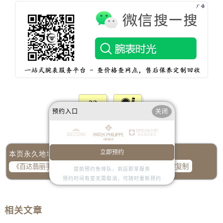
山西省运城市盐湖区河东街百达翡丽售后服务中心（需提前预约）
山西省长治市潞州区英雄中路百达翡丽售后服务中心（需提前预约）
山西省太原市迎泽区迎泽街道解放路15号亨得利名表维修授权店3楼百达翡丽售后服务中心（需提前预约）
天津市和平区赤峰道136号天津国际金融中心26层2603室百达翡丽售后服务中心（需提前预约）
安徽省安庆市迎江区人民路百达翡丽售后服务中心（需提前预约）
安徽省蚌埠市蚌山区淮河路百达翡丽售后服务中心（需提前预约）
安徽省亳州市谯城区魏武大道百达翡丽售后服务中心（需提前预约）
安徽省池州市贵池区长江路百达翡丽售后服务中心（需提前预约）
22
预约入口
关闭
安徽省滁州市琅琊区南谯北路百达翡丽售后服务中心（需提前预约）
赞一下
去提问
安徽省阜阳市颍州区颍州北路百达翡丽售后服务中心（需提前预约）
安徽省淮北市相山区淮海路百达翡丽售后服务中心（需提前预约）
立即预约
本页永久地址：
安徽省淮南市田家庵区国庆中路百达翡丽售后服务中心（需提前预约）
一键复制
安徽省黄山市屯溪区黄山西路百达翡丽售后服务中心（需提前预约）
提前预约免排队，到店即享服务
预约时间有变无需取消，可随时重新预约
安徽省六安市金安区解放中路百达翡丽售后服务中心（需提前预约）
安徽省马鞍山市雨山区湖南西路百达翡丽售后服务中心（需提前预约）
相关文章
安徽省宿州市埇桥区人民中路百达翡丽售后服务中心（需提前预约）