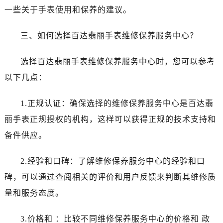
辽宁省抚顺市新抚区东一路百达翡丽售后服务中心（需提前预约）
一些关于手表使用和保养的建议。
辽宁省阜新市海州区解放大街百达翡丽售后服务中心（需提前预约）
辽宁省葫芦岛市连山区中央路百达翡丽售后服务中心（需提前预约）
三、如何选择百达翡丽手表维修保养服务中心？
辽宁省锦州市古塔区中央大街百达翡丽售后服务中心（需提前预约）
辽宁省辽阳市白塔区新运大街百达翡丽售后服务中心（需提前预约）
选择百达翡丽手表维修保养服务中心时，您可以参考
辽宁省盘锦市兴隆台区石油大街百达翡丽售后服务中心（需提前预约）
以下几点：
辽宁省铁岭市银州区南马路百达翡丽售后服务中心（需提前预约）
辽宁省营口市站前区市府路与渤海大街交叉口百达翡丽售后服务中心（需提前预约）
1.正规认证：确保选择的维修保养服务中心是百达翡
辽宁省沈阳市沈河区中街路137号亨得利名表维修授权店1楼百达翡丽售后服务中心（需提前预约）
丽手表正规授权的机构，这样可以获得正规的技术支持和
辽宁省沈阳市沈河区中街路83号亨得利名表维修授权店1楼百达翡丽售后服务中心（需提前预约）
备件供应。
北京市朝阳区建国门外大街甲6号华熙国际中心D座11层1102室百达翡丽售后服务中心（需提前预约）
北京市东城区东长安街1号王府井东方广场W3座6层602室百达翡丽售后服务中心（需提前预约）
2.经验和口碑：了解维修保养服务中心的经验和口
河北省保定市竞秀区朝阳北大街北国先天下百达翡丽售后服务中心（需提前预约）
碑，可以通过查阅相关的评价和用户反馈来判断其维修质
内蒙古自治区阿拉善盟市左旗土尔扈特大街百达翡丽售后服务中心（需提前预约）
量和服务态度。
内蒙古自治区巴彦淖尔市临河区新华街百达翡丽售后服务中心（需提前预约）
内蒙古自治区包头市青山区幸福路甲3号王府井百货名表维修百达翡丽售后服务中心（需提前预约）
3.价格和 ：比较不同维修保养服务中心的价格和 政