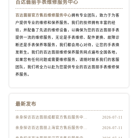
江苏省盐城市盐都区世纪大道5号盐城金融城写字楼1号楼16层1604室百达翡丽售后服务中心（需提前预约）
百达翡丽手表维修服务中心
江苏省扬州市邗江区国展路29号星耀天地写字楼1号楼18层1803室百达翡丽售后服务中心（需提前预约）
百达翡丽官方售后维修服务中心
拥有专业团队，致力于为客
江苏省镇江市京口区中山东路百达翡丽售后服务中心（需提前预约）
户提供专业的维修和保养服务。我们的技师拥有丰富的经
江西省抚州市临川区赣东大道百达翡丽售后服务中心（需提前预约）
验，并配备了先进的维修设备，以确保为您的百达翡丽手表
江西省赣州市章贡区文清路百达翡丽售后服务中心（需提前预约）
提供一流的维修服务，无论是手表维修、配件更换、故障诊
江西省吉安市吉州区井冈山大道百达翡丽售后服务中心（需提前预约）
断还是手表保养等服务，我们都会用心对待，让您的手表焕
发新生。我们的百达翡丽维修保养服务网点遍布全国各地，
江西省景德镇市珠山区珠山中路百达翡丽售后服务中心（需提前预约）
如果您有任何问题或需要维修服务，请随时联系我们的客服
江西省九江市浔阳区浔阳路百达翡丽售后服务中心（需提前预约）
团队，我们将全力以赴为您提供专业的百达翡丽手表维修保
江西省南昌市红谷滩新区红谷中大道998号绿地双子塔（中央广场）A1座办公楼14层1407室百达翡丽售后服务中心（需提前预约）
养服务。
江西省萍乡市安源区萍安北大道与康庄路交叉口百达翡丽售后服务中心（需提前预约）
江西省上饶市信州区滨江西路百达翡丽售后服务中心（需提前预约）
江西省新余市渝水区北湖西路百达翡丽售后服务中心（需提前预约）
最新发布
江西省宜春市袁州区中山中路百达翡丽售后服务中心（需提前预约）
江西省鹰潭市月湖区胜利东路百达翡丽售后服务中心（需提前预约）
亲身探访百达翡丽成都官方售后服务中心｜全新维修门店地址及电话（2026年7月最新）
2026-07-11
山东省德州市德城区东风中路百达翡丽售后服务中心（需提前预约）
亲身探访百达翡丽上海官方售后服务中心｜网点地址与客服电话（2026年7月最新）
2026-07-11
山东省东营市东营区济南路百达翡丽售后服务中心（需提前预约）