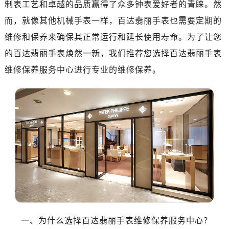
济南市历下区经十路11111号华润中心写字楼（万象城）15层1508室（需提前预约）
制表工艺和卓越的品质赢得了众多钟表爱好者的青睐。然
广州市天河区天河路230号万菱汇国际中心写字楼A塔7层704室（需提前预约）
而，就像其他机械手表一样，百达翡丽手表也需要定期的
广州市越秀区环市东路371-375号世界贸易中心大厦南塔写字楼15层07室（需提前预约）
维修和保养来确保其正常运行和延长使用寿命。为了让您
深圳市罗湖区深南东路5001号华润大厦写字楼17层1701室（需提前预约）
的百达翡丽手表焕然一新，我们推荐您选择百达翡丽手表
惠州市惠城区江北文昌一路7号华贸大厦写字楼1座30层05室（需提前预约）
维修保养服务中心进行专业的维修保养。
厦门市思明区湖滨东路95号华润大厦写字楼B座11层1104室（需提前预约）
福州市鼓楼区五四路128-1号恒力城写字楼15层03室（需提前预约）
成都市锦江区人民东路6号SAC东原中心写字楼24层2406B室（需提前预约）
重庆市江北区观音桥步行街2号融恒时代广场写字楼9层902室（需提前预约）
长沙市芙蓉区定王台街道建湘路393号世茂环球金融中心写字楼（芙蓉广场）10层13室（需提前预约）
郑州市二七区铭功路10号华润大厦写字楼29层2905室（需提前预约）
太原市迎泽区解放路15号亨得利名表服务中心（品牌授权店）3层整层（需提前预约）
沈阳市沈河区中街路137号亨得利名表服务中心（品牌授权店）1层整层（需提前预约）
沈阳市沈河区中街路83号亨得利名表服务中心（品牌授权店）1层整层（需提前预约）
乌鲁木齐市天山区红山路26号时代广场（CCMALL）C座17层17-B（需提前预约）
温州市鹿城区锦绣路1067号置信广场10层1015室（需提前预约）
一、为什么选择百达翡丽手表维修保养服务中心？