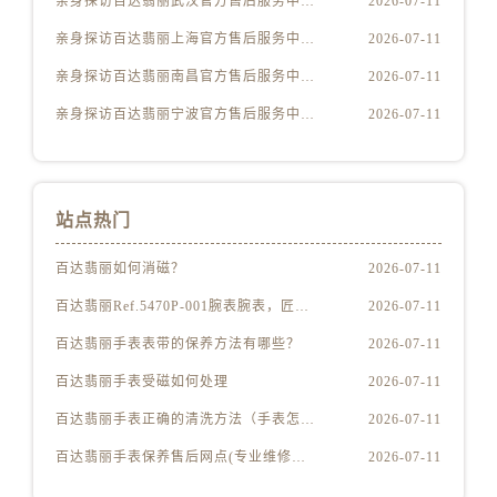
亲身探访百达翡丽武汉官方售后服务中心｜全部网点地址电话（2026年7月最新）
2026-07-11
山东省济南市历下区经十路11111号华润中心写字楼（万象城）15层1508室百达翡丽售后服务中心（需提前预约）
山东省济宁市任城区太白楼路百达翡丽售后服务中心（需提前预约）
亲身探访百达翡丽上海官方售后服务中心｜网点地址及热线（2026年7月最新）
2026-07-11
山东省莱芜市文化南路8号银座商城名表维修一楼名表维修百达翡丽售后服务中心（需提前预约）
亲身探访百达翡丽南昌官方售后服务中心｜地址与官方电话（2026年7月最新）
2026-07-11
山东省临沂市兰山区解放路百达翡丽售后服务中心（需提前预约）
亲身探访百达翡丽宁波官方售后服务中心｜官方电话和维修地址（2026年7月最新）
2026-07-11
山东省日照市东港区烟台路百达翡丽售后服务中心（需提前预约）
山东省泰安市泰山区财源街道泰山大街百达翡丽售后服务中心（需提前预约）
山东省威海市环翠区新威海路89号振华商厦一楼名表维修百达翡丽售后服务中心（需提前预约）
站点热门
山东省潍坊市奎文区东风东街百达翡丽售后服务中心（需提前预约）
山东省枣庄市滕州市北辛路与善国路交叉口百达翡丽售后服务中心（需提前预约）
百达翡丽如何消磁？
2026-07-11
山东省淄博市张店区金晶大道百达翡丽售后服务中心（需提前预约）
百达翡丽Ref.5470P-001腕表腕表，匠心独运
2026-07-11
上海市黄浦区南京东路299号宏伊国际广场写字楼8层806室百达翡丽售后服务中心（需提前预约）
百达翡丽手表表带的保养方法有哪些？
2026-07-11
上海市徐汇区虹桥路3号港汇中心2座37层3705室百达翡丽售后服务中心（需提前预约）
浙江省杭州市上城区钱江路1366号华润大厦A座5层503-5室百达翡丽售后服务中心（需提前预约）
百达翡丽手表受磁如何处理
2026-07-11
浙江省湖州市吴兴区劳动路百达翡丽售后服务中心（需提前预约）
百达翡丽手表正确的清洗方法（手表怎样才能清洗干净）
2026-07-11
浙江省嘉兴市南湖区广益路705号嘉兴世界贸易中心A座13层1304室百达翡丽售后服务中心（需提前预约）
百达翡丽手表保养售后网点(专业维修服务，全国售后网点查询)
2026-07-11
浙江省金华市金东区东市南街777号金华万达广场4号楼22楼2209室百达翡丽售后服务中心（需提前预约）