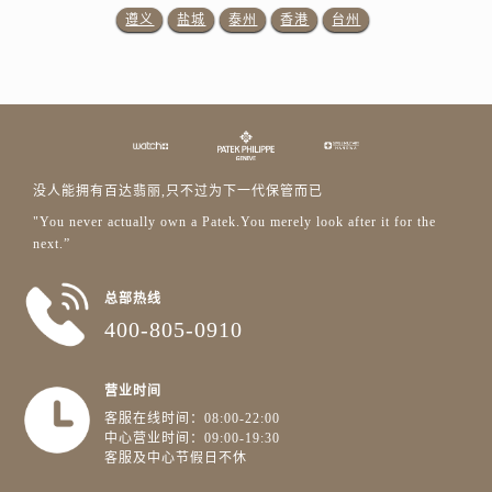
广西壮族自治区百色市右江区中山二路百达翡丽售后服务中心（需提前预约）
遵义
盐城
泰州
香港
台州
广西壮族自治区北海市海城区北京路百达翡丽售后服务中心（需提前预约）
广西壮族自治区崇左市江州区石景林街道友谊大道与丽川路交汇处百达翡丽售后服务中心（需提前预约）
广西壮族自治区防城港市港口区金花茶大道百达翡丽售后服务中心（需提前预约）
广西壮族自治区贵港市港北区港城街道布山大道与仙衣路交叉口百达翡丽售后服务中心（需提前预约）
广西壮族自治区桂林市秀峰区红岭路百达翡丽售后服务中心（需提前预约）
广西壮族自治区河池市金城江区金城江街道朝阳路百达翡丽售后服务中心（需提前预约）
没人能拥有百达翡丽,只不过为下一代保管而已
广西壮族自治区贺州市八步区城东街道灵峰南路百达翡丽售后服务中心（需提前预约）
"You never actually own a Patek.You merely look after it for the
next.”
广西壮族自治区来宾市兴宾区桂中大道百达翡丽售后服务中心（需提前预约）
广西壮族自治区柳州市城中区中山中路百达翡丽售后服务中心（需提前预约）
总部热线
广西壮族自治区钦州市钦南区金海湾东大街百达翡丽售后服务中心（需提前预约）
400-805-0910
广西壮族自治区梧州市万秀区龙湖镇高旺路百达翡丽售后服务中心（需提前预约）
广西壮族自治区玉林市玉州区金玉路百达翡丽售后服务中心（需提前预约）
营业时间
海南省儋州市儋州市那大镇兰洋北路百达翡丽售后服务中心（需提前预约）
客服在线时间：08:00-22:00
海南省东方市八所镇解放西路百达翡丽售后服务中心（需提前预约）
中心营业时间：09:00-19:30
客服及中心节假日不休
海南省琼海市嘉积镇东风路百达翡丽售后服务中心（需提前预约）