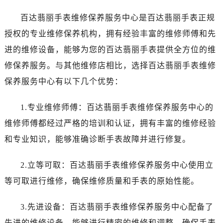
哈尔滨市道里区友谊西路600号富力中心T2座写字楼29层03室（需提前预约）
大连市中山区人民路15号国际金融大厦7层G室（需提前预约）
百达翡丽手表维修保养服务中心是百达翡丽手表正规
佛山市禅城区季华五路57号万科金融中心C座12层1205室（需提前预约）
授权的专业维修保养机构，拥有经验丰富的维修师傅和先
东莞市东城街道鸿福东路1号民盈国贸中心T1写字楼9层907室（需提前预约）
进的维修设备，能够为您的百达翡丽手表提供全方位的维
无锡市梁溪区人民中路139号恒隆广场写字楼1座11层1104室（需提前预约）
修保养服务。与其他维修店相比，选择百达翡丽手表维修
南通市崇川区工农路57号圆融广场写字楼16层1603室（需提前预约）
保养服务中心有以下几个优势：
苏州市苏州工业园区星港街199号苏州中心办公楼C座22层08室（需提前预约）
武汉市江汉区解放大道686号世界贸易大厦38层09室（需提前预约）
1.专业维修师傅：百达翡丽手表维修保养服务中心的
南宁市青秀区金湖路59号地王大厦12楼1224室（需提前预约）
维修师傅都经过严格的培训和认证，拥有丰富的维修经验
合肥市蜀山区潜山路111号万象城华润大厦B座12楼03室（需提前预约）
和专业知识，能够准确诊断手表故障并进行修复。
泉州市丰泽区宝洲路729号浦西万达中心写字楼A座7楼709室（需提前预约）
青岛市南区山东路6号华润大厦B座22层04室（需提前预约）
2.立等可取：百达翡丽手表维修保养服务中心使用立
烟台市芝罘区胜利路139号万达金融中心A座907室（需提前预约）
等可取进行维修，确保维修质量和手表的原始性能。
长春市朝阳区西安大路727号中银大厦A座(旺进大厦)18层09室（需提前预约）
贵阳市南明区都司高架桥路33号亨特国际金融中心14楼14D（需提前预约）
3.先进设备：百达翡丽手表维修保养服务中心配备了
昆明市盘龙区北京路928号同德昆明广场写字楼10层06室（需提前预约）
先进的维修设备，能够进行精密的维修和调整，确保手表