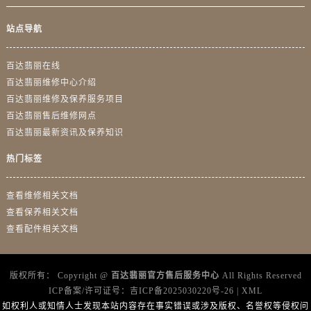
海南省三沙市西沙区西沙群岛永兴岛北京路百达翡丽售后服务中心（需提前预约）
海南省三亚市吉阳区迎宾路百达翡丽售后服务中心（需提前预约）
站点导航
海南省万宁市万城镇解放路百达翡丽售后服务中心（需提前预约）
海南省文昌市文城镇教育东路百达翡丽售后服务中心（需提前预约）
百达翡丽在线
海南省五指山市通什镇三月三大道百达翡丽售后服务中心（需提前预约）
百达翡丽维修中心介绍
百达翡丽维修及保养服务项目
香港特别行政区尖沙咀区油尖旺区广东道百达翡丽售后服务中心（需提前预约）
百达翡丽售后维修网点
香港特别行政区金钟区中西区金钟道百达翡丽售后服务中心（需提前预约）
百达翡丽最新资讯及保养知识
香港特别行政区九龙区油尖旺区弥敦道百达翡丽售后服务中心（需提前预约）
香港特别行政区铜锣湾区湾仔区轩尼诗道百达翡丽售后服务中心（需提前预约）
热门标签
河南省安阳市文峰区解放大道百达翡丽售后服务中心（需提前预约）
查看维修相关文档
河南省鹤壁市淇滨区九州路百达翡丽售后服务中心（需提前预约）
查看保养相关文档
河南省济源市沁园街道济水大道百达翡丽售后服务中心（需提前预约）
查看配件相关文档
河南省焦作市解放区解放路百达翡丽售后服务中心（需提前预约）
河南省开封市鼓楼区中山路百达翡丽售后服务中心（需提前预约）
河南省洛阳市西工区中州中路与解放路交叉口百达翡丽售后服务中心（需提前预约）
版权所有：
Copyright @
百达翡丽官方售后服务中心
All Rights Reserved
ICP备案/许可证号：
吉ICP备2025030220号-26
|
XML
河南省漯河市源汇区交通路百达翡丽售后服务中心（需提前预约）
如权利人或知情人士发现本站内容存在事实错误或涉及版权、名誉权等侵权问