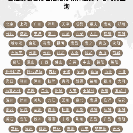
广东省广州市越秀区环市东路371-375号世界贸易中心大厦南塔15层1507室百达翡丽售后服务中心（需提前预约）
询
广东省河源市源城区越王大道百达翡丽售后服务中心（需提前预约）
广东省惠州市惠城区江北文昌一路7号华贸大厦1座30层3005室百达翡丽售后服务中心（需提前预约）
北京
上海
广州
深圳
天津
成都
重庆
南京
郑州
广东省江门市蓬江区广场西路百达翡丽售后服务中心（需提前预约）
长沙
杭州
宁波
厦门
武汉
西安
大连
福州
贵阳
广东省揭阳市榕城进贤门步行街百达翡丽售后服务中心（需提前预约）
广东省茂名市电白区水东街道迎宾大道百达翡丽售后服务中心（需提前预约）
哈尔滨
合肥
济南
昆明
南昌
南宁
青岛
沈阳
广东省梅州市梅江区金燕大道百达翡丽售后服务中心（需提前预约）
石家庄
苏州
长春
河北
太原
保定
唐山
邯郸
广东省清远市清城区湖西路百达翡丽售后服务中心（需提前预约）
廊坊
昆山
广西
佛山
东莞
中山
德阳
绵阳
广东省汕头市龙湖区长平路百达翡丽售后服务中心（需提前预约）
齐齐哈尔
呼和浩特
吉林
无锡
芜湖
珠海
汕头
三亚
广东省汕尾市城区香洲街道园林社区翠园街百达翡丽售后服务中心（需提前预约）
海口
赣州
漳州
拉萨
青海
新疆
兰州
银川
大同
广东省韶关市武江区芙蓉新区与老城中心交汇处百达翡丽售后服务中心（需提前预约）
乌鲁木齐
赤峰
包头
阳泉
大庆
秦皇岛
沧州
张家口
广东省深圳市罗湖区深南东路5001号华润大厦17层1701室百达翡丽售后服务中心（需提前预约）
温州
徐州
潍坊
九江
常州
嘉兴
南通
临沂
淮安
广东省阳江市江城区东风一路百达翡丽售后服务中心（需提前预约）
广东省云浮市云城区金山路百达翡丽售后服务中心（需提前预约）
烟台
绍兴
亳州
舟山
扬州
金华
洛阳
岳阳
衡阳
广东省湛江市赤坎区观海北路百达翡丽售后服务中心（需提前预约）
黄石
襄阳
株洲
湘潭
十堰
荆州
宜昌
许昌
南阳
广东省肇庆市端州区信安大道与砚都大道交汇处百达翡丽售后服务中心（需提前预约）
常德
泉州
柳州
桂林
惠州
西宁
攀枝花
天水