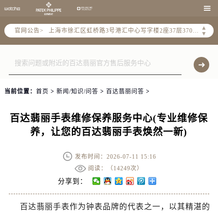
北京市朝阳区建国门外大街甲6号华熙国际中心写字楼D座11层1102室（需提前预约）

天津市和平区赤峰道136号天津国际金融中心写字楼26层2603室（需提前预约）
▲
上海市徐汇区虹桥路3号港汇中心写字楼2座37层3705室（需提前预约）
官网公告>
▼
上海市黄浦区南京东路299号宏伊国际广场写字楼8层806室（需提前预约）
南京市秦淮区中山南路1号（新街口）南京中心写字楼22层C1-1室（需提前预约）
常州市新北区龙锦路1590号现代传媒中心写字楼5号楼10层1008室（需提前预约）
徐州市鼓楼区淮海东路29号苏宁广场IFC国际金融中心写字楼35层3508室（需提前预约）
当前位置：
首页
>
新闻/知识/问答
>
百达翡丽问答
>
扬州市邗江区国展路29号星耀天地写字楼1号楼18层1803室（需提前预约）
盐城市盐都区世纪大道5号盐城金融城写字楼1号楼16层1604室（需提前预约）
百达翡丽手表维修保养服务中心(专业维修保
泰州市海陵区永定东路399号置地商务中心东塔写字楼（华润万象城）17层1706室（需提前预约）
养，让您的百达翡丽手表焕然一新)
宁波市江北区大闸南路500号来福士广场办公楼20层2009室（需提前预约）
杭州市上城区钱江路1366号华润大厦写字楼A座5层503-5室（需提前预约）
发布时间：2026-07-11 15:16
金华市金东区东市南街777号金华万达广场写字楼4号楼22层2209室（需提前预约）
阅读：（
14249次）
绍兴市越城区胜利东路379号世茂天际中心写字楼8层805室（需提前预约）
分享到：
嘉兴市南湖区广益路705号嘉兴世界贸易中心写字楼A座13层1304室（需提前预约）
南昌市红谷滩新区红谷中大道998号绿地双子塔（中央广场）A1座办公楼14层07室（需提前预约）
百达翡丽手表作为钟表品牌的代表之一，以其精湛的