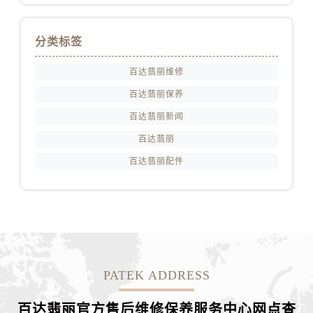
浙江省丽水市莲都区解放街百达翡丽售后服务中心（需提前预约）
浙江省宁波市江北区大闸南路500号来福士广场办公楼20层2009室百达翡丽售后服务中心（需提前预约）
分类标签
浙江省衢州市柯城区上街百达翡丽售后服务中心（需提前预约）
浙江省绍兴市越城区胜利东路379号世茂天际中心写字楼8层805室百达翡丽售后服务中心（需提前预约）
百达翡丽维修
浙江省舟山市定海区解放东路百达翡丽售后服务中心（需提前预约）
百达翡丽保养
澳门特别行政区大堂区议事亭前地（新马路）百达翡丽售后服务中心（需提前预约）
百达翡丽新闻
澳门特别行政区风顺堂区南湾大马路百达翡丽售后服务中心（需提前预约）
澳门特别行政区花地玛堂区关闸广场百达翡丽售后服务中心（需提前预约）
百达翡丽
澳门特别行政区花王堂区大三巴商圈百达翡丽售后服务中心（需提前预约）
百达翡丽配件
澳门特别行政区嘉模堂区官也街百达翡丽售后服务中心（需提前预约）
澳门省路氹城市金光大道百达翡丽售后服务中心（需提前预约）
澳门特别行政区望德堂区塔石广场百达翡丽售后服务中心（需提前预约）
福建省福州市鼓楼区五四路128-1号恒力城写字楼15层03室百达翡丽售后服务中心（需提前预约）
福建省厦门市思明区湖滨东路95号万象城华润大厦B座11层1104室百达翡丽售后服务中心（需提前预约）
PATEK ADDRESS
广东省潮州市潮安区新风路与潮汕路交汇处百达翡丽售后服务中心（需提前预约）
广东省广州市天河区天河路230号万菱汇国际中心A塔7层704室百达翡丽售后服务中心（需提前预约）
百达翡丽官方售后维修保养服务中心网点查