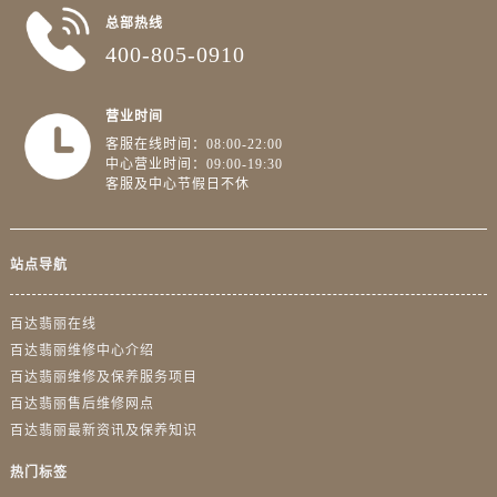
山东省泰安市泰山区财源街道泰山大街百达翡丽售后服务中心（需提前预约）
总部热线
山东省威海市环翠区新威海路89号振华商厦一楼名表维修百达翡丽售后服务中心（需提前预约）
400-805-0910
山东省潍坊市奎文区东风东街百达翡丽售后服务中心（需提前预约）
山东省枣庄市滕州市北辛路与善国路交叉口百达翡丽售后服务中心（需提前预约）
营业时间
山东省淄博市张店区金晶大道百达翡丽售后服务中心（需提前预约）
客服在线时间：08:00-22:00
上海市黄浦区南京东路299号宏伊国际广场写字楼8层806室百达翡丽售后服务中心（需提前预约）
中心营业时间：09:00-19:30
客服及中心节假日不休
上海市徐汇区虹桥路3号港汇中心2座37层3705室百达翡丽售后服务中心（需提前预约）
浙江省杭州市上城区钱江路1366号华润大厦A座5层503-5室百达翡丽售后服务中心（需提前预约）
浙江省湖州市吴兴区劳动路百达翡丽售后服务中心（需提前预约）
站点导航
浙江省嘉兴市南湖区广益路705号嘉兴世界贸易中心A座13层1304室百达翡丽售后服务中心（需提前预约）
浙江省金华市金东区东市南街777号金华万达广场4号楼22楼2209室百达翡丽售后服务中心（需提前预约）
百达翡丽在线
浙江省丽水市莲都区解放街百达翡丽售后服务中心（需提前预约）
百达翡丽维修中心介绍
百达翡丽维修及保养服务项目
浙江省宁波市江北区大闸南路500号来福士广场办公楼20层2009室百达翡丽售后服务中心（需提前预约）
百达翡丽售后维修网点
浙江省衢州市柯城区上街百达翡丽售后服务中心（需提前预约）
百达翡丽最新资讯及保养知识
浙江省绍兴市越城区胜利东路379号世茂天际中心写字楼8层805室百达翡丽售后服务中心（需提前预约）
热门标签
浙江省舟山市定海区解放东路百达翡丽售后服务中心（需提前预约）