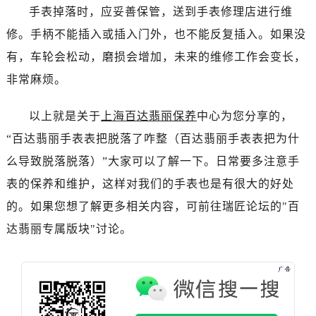
内蒙古自治区呼和浩特市玉泉区大学西街70号华润万象城写字楼（鄂尔多斯大厦）23层2326室（需提前预约）
手表掉落时，应妥善保管，送到手表修理店进行维
甘肃省兰州市七里河区西津西路16号兰州中心写字楼21层2102室（需提前预约）
修。手柄不能插入或插入门外，也不能反复插入。如果没
重庆市解放碑渝中区民权路28号英利国际金融中心写字楼20层01室（需提前预约）
有，车轮会松动，磨损会增加，未来的维修工作会变长，
黑龙江省大庆市萨尔图区会战大街百达翡丽售后服务中心（需提前预约）
非常麻烦。
黑龙江省鹤岗市向阳区红军路百达翡丽售后服务中心（需提前预约）
黑龙江省黑河市爱辉区中央街百达翡丽售后服务中心（需提前预约）
以上就是关于
上海百达翡丽保养
中心为您分享的，
黑龙江省鸡西市鸡冠区红军路百达翡丽售后服务中心（需提前预约）
“百达翡丽手表表把脱落了咋整（百达翡丽手表表把为什
黑龙江省佳木斯市向阳区长安路百达翡丽售后服务中心（需提前预约）
么导致脱落脱落）”大家可以了解一下。日常要多注意手
黑龙江省牡丹江市东安区太平路百达翡丽售后服务中心（需提前预约）
黑龙江省七台河市桃山区大同街百达翡丽售后服务中心（需提前预约）
表的保养和维护，这样对我们的手表也是有很大的好处
黑龙江省齐齐哈尔市龙沙区龙华路百达翡丽售后服务中心（需提前预约）
的。如果您想了解更多相关内容，可前往瑞匠论坛的"百
黑龙江省双鸭山市尖山区新兴大街百达翡丽售后服务中心（需提前预约）
达翡丽专属版块"讨论。
黑龙江省绥化市北林区新华街与康庄路交叉口百达翡丽售后服务中心（需提前预约）
黑龙江省伊春市伊美区通河路百达翡丽售后服务中心（需提前预约）
吉林省白城市洮北区明仁南街百达翡丽售后服务中心（需提前预约）
吉林省白山市浑江区浑江大街百达翡丽售后服务中心（需提前预约）