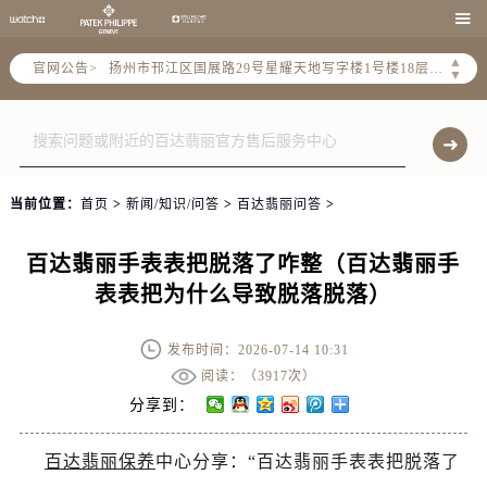
常州市新北区龙锦路1590号现代传媒中心写字楼5号楼10层1008室（需提前预约）

徐州市鼓楼区淮海东路29号苏宁广场IFC国际金融中心写字楼35层3508室（需提前预约）
▲
官网公告>
扬州市邗江区国展路29号星耀天地写字楼1号楼18层1803室（需提前预约）
▼
盐城市盐都区世纪大道5号盐城金融城写字楼1号楼16层1604室（需提前预约）
泰州市海陵区永定东路399号置地商务中心东塔写字楼（华润万象城）17层1706室（需提前预约）
宁波市江北区大闸南路500号来福士广场办公楼20层2009室（需提前预约）
杭州市上城区钱江路1366号华润大厦写字楼A座5层503-5室（需提前预约）
当前位置：
首页
>
新闻/知识/问答
>
百达翡丽问答
>
金华市金东区东市南街777号金华万达广场写字楼4号楼22层2209室（需提前预约）
绍兴市越城区胜利东路379号世茂天际中心写字楼8层805室（需提前预约）
百达翡丽手表表把脱落了咋整（百达翡丽手
嘉兴市南湖区广益路705号嘉兴世界贸易中心写字楼A座13层1304室（需提前预约）
表表把为什么导致脱落脱落）
南昌市红谷滩新区红谷中大道998号绿地双子塔（中央广场）A1座办公楼14层07室（需提前预约）
济南市历下区经十路11111号华润中心写字楼（万象城）15层1508室（需提前预约）
发布时间：2026-07-14 10:31
广州市天河区天河路230号万菱汇国际中心写字楼A塔7层704室（需提前预约）
阅读：（
3917次）
广州市越秀区环市东路371-375号世界贸易中心大厦南塔写字楼15层07室（需提前预约）
分享到：
深圳市罗湖区深南东路5001号华润大厦写字楼17层1701室（需提前预约）
百达翡丽保养
中心分享：“百达翡丽手表表把脱落了
惠州市惠城区江北文昌一路7号华贸大厦写字楼1座30层05室（需提前预约）