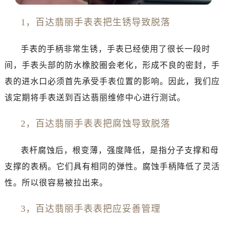
南通市崇川区工农路57号圆融广场写字楼16层1603室（需提前预约）
苏州市苏州工业园区星港街199号苏州中心办公楼C座22层08室（需提前预约）
1，百达翡丽手表表把生锈导致脱落
武汉市江汉区解放大道686号世界贸易大厦38层09室（需提前预约）
南宁市青秀区金湖路59号地王大厦12楼1224室（需提前预约）
手表的手柄非常生锈，手表已经使用了很长一段时
合肥市蜀山区潜山路111号万象城华润大厦B座12楼03室（需提前预约）
间，手表头部的防水橡胶圈会老化，形成不良的密封，手
泉州市丰泽区宝洲路729号浦西万达中心写字楼A座7楼709室（需提前预约）
表的进水口必须首先承受手表位置的影响。因此，我们应
青岛市南区山东路6号华润大厦B座22层04室（需提前预约）
该定期将手表送到百达翡丽维修中心进行测试。
烟台市芝罘区胜利路139号万达金融中心A座907室（需提前预约）
长春市朝阳区西安大路727号中银大厦A座(旺进大厦)18层09室（需提前预约）
2，百达翡丽手表表把腐蚀导致脱落
贵阳市南明区都司高架桥路33号亨特国际金融中心14楼14D（需提前预约）
昆明市盘龙区北京路928号同德昆明广场写字楼10层06室（需提前预约）
表杆腐蚀后，根变薄，强度降低，是指分子支撑和母
石家庄市长安区中山东路39号勒泰中心写字楼B座13层07室（需提前预约）
支撑的表柄。它们具有相同的弹性。腐蚀手柄降低了灵活
西安市碑林区南关正街88号华侨城长安国际中心E座6楼10室（需提前预约）
性。所以很容易被拉出来。
海口市龙华区金贸东路5号海口华润大厦B座17层1707室（需提前预约）
唐山市路南区新华东道100号万达广场写字楼A座10层1002室（需提前预约）
3，百达翡丽手表表把应妥善管理
台州市椒江区东海大道1800号腾达中心东1幢20楼2002室（需提前预约）