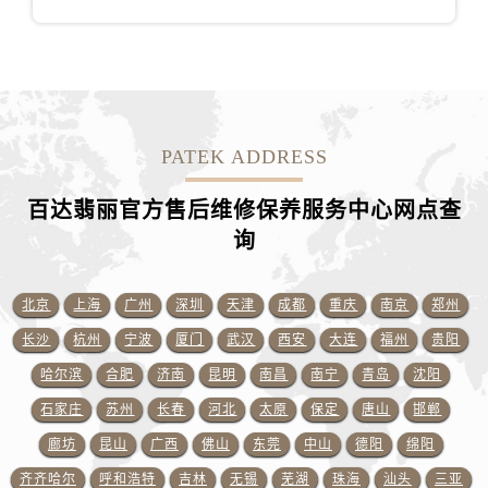
福建省宁德市蕉城区天湖东路百达翡丽售后服务中心（需提前预约）
福建省莆田市城厢区霞林街道荔华东大道百达翡丽售后服务中心（需提前预约）
福建省三明市三元区东乾二路百达翡丽售后服务中心（需提前预约）
福建省漳州市龙文区步港路百达翡丽售后服务中心（需提前预约）
江苏省常州市新北区龙锦路1590号现代传媒中心5号楼10层1008室百达翡丽售后服务中心（需提前预约）
PATEK ADDRESS
江苏省淮安市清江浦区淮海北路百达翡丽售后服务中心（需提前预约）
江苏省连云港市海州区通灌北路百达翡丽售后服务中心（需提前预约）
百达翡丽官方售后维修保养服务中心网点查
江苏省南京市秦淮区中山南路1号南京中心22层22-C1-C3室百达翡丽售后服务中心（需提前预约）
询
江苏省宿迁市宿城区西湖路百达翡丽售后服务中心（需提前预约）
江苏省泰州市海陵区永定东路399号置地商务中心东塔（华润万象城）17层1706室百达翡丽售后服务中心（需提前预约）
北京
上海
广州
深圳
天津
成都
重庆
南京
郑州
江苏省徐州市鼓楼区淮海东路29号苏宁广场IFC国际金融中心35层3508室百达翡丽售后服务中心（需提前预约）
长沙
杭州
宁波
厦门
武汉
西安
大连
福州
贵阳
江苏省盐城市盐都区世纪大道5号盐城金融城写字楼1号楼16层1604室百达翡丽售后服务中心（需提前预约）
江苏省扬州市邗江区国展路29号星耀天地写字楼1号楼18层1803室百达翡丽售后服务中心（需提前预约）
哈尔滨
合肥
济南
昆明
南昌
南宁
青岛
沈阳
江苏省镇江市京口区中山东路百达翡丽售后服务中心（需提前预约）
石家庄
苏州
长春
河北
太原
保定
唐山
邯郸
江西省抚州市临川区赣东大道百达翡丽售后服务中心（需提前预约）
廊坊
昆山
广西
佛山
东莞
中山
德阳
绵阳
江西省赣州市章贡区文清路百达翡丽售后服务中心（需提前预约）
齐齐哈尔
呼和浩特
吉林
无锡
芜湖
珠海
汕头
三亚