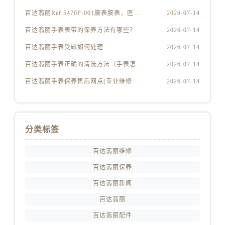
安徽省蚌埠市蚌山区淮河路百达翡丽售后服务中心（需提前预约）
百达翡丽Ref.5470P-001腕表腕表，匠心独运
2026-07-14
安徽省亳州市谯城区魏武大道百达翡丽售后服务中心（需提前预约）
百达翡丽手表表带的保养方法有哪些？
2026-07-14
安徽省池州市贵池区长江路百达翡丽售后服务中心（需提前预约）
安徽省滁州市琅琊区南谯北路百达翡丽售后服务中心（需提前预约）
百达翡丽手表受磁如何处理
2026-07-14
安徽省阜阳市颍州区颍州北路百达翡丽售后服务中心（需提前预约）
百达翡丽手表正确的清洗方法（手表怎样才能清洗干净）
2026-07-14
安徽省淮北市相山区淮海路百达翡丽售后服务中心（需提前预约）
百达翡丽手表保养售后网点(专业维修服务，全国售后网点查询)
2026-07-14
安徽省淮南市田家庵区国庆中路百达翡丽售后服务中心（需提前预约）
安徽省黄山市屯溪区黄山西路百达翡丽售后服务中心（需提前预约）
安徽省六安市金安区解放中路百达翡丽售后服务中心（需提前预约）
分类标签
安徽省马鞍山市雨山区湖南西路百达翡丽售后服务中心（需提前预约）
安徽省宿州市埇桥区人民中路百达翡丽售后服务中心（需提前预约）
百达翡丽维修
安徽省铜陵市铜官区石城大道百达翡丽售后服务中心（需提前预约）
百达翡丽保养
安徽省芜湖市镜湖区中山路步行街百达翡丽售后服务中心（需提前预约）
百达翡丽新闻
安徽省宣城市宣州区叠嶂西路百达翡丽售后服务中心（需提前预约）
百达翡丽
福建省龙岩市新罗区九一南路百达翡丽售后服务中心（需提前预约）
福建省南平市建阳区人民西路百达翡丽售后服务中心（需提前预约）
百达翡丽配件