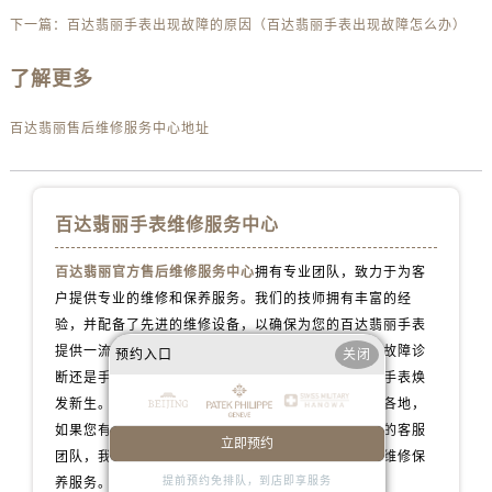
辽宁省盘锦市兴隆台区石油大街百达翡丽售后服务中心（需提前预约）
下一篇：
百达翡丽手表出现故障的原因（百达翡丽手表出现故障怎么办）
辽宁省铁岭市银州区南马路百达翡丽售后服务中心（需提前预约）
辽宁省营口市站前区市府路与渤海大街交叉口百达翡丽售后服务中心（需提前预约）
了解更多
辽宁省沈阳市沈河区中街路137号亨得利名表维修授权店1楼百达翡丽售后服务中心（需提前预约）
百达翡丽售后维修服务中心地址
辽宁省沈阳市沈河区中街路83号亨得利名表维修授权店1楼百达翡丽售后服务中心（需提前预约）
北京市朝阳区建国门外大街甲6号华熙国际中心D座11层1102室百达翡丽售后服务中心（需提前预约）
北京市东城区东长安街1号王府井东方广场W3座6层602室百达翡丽售后服务中心（需提前预约）
百达翡丽手表维修服务中心
河北省保定市竞秀区朝阳北大街北国先天下百达翡丽售后服务中心（需提前预约）
内蒙古自治区阿拉善盟市左旗土尔扈特大街百达翡丽售后服务中心（需提前预约）
百达翡丽官方售后维修服务中心
拥有专业团队，致力于为客
内蒙古自治区巴彦淖尔市临河区新华街百达翡丽售后服务中心（需提前预约）
户提供专业的维修和保养服务。我们的技师拥有丰富的经
内蒙古自治区包头市青山区幸福路甲3号王府井百货名表维修百达翡丽售后服务中心（需提前预约）
验，并配备了先进的维修设备，以确保为您的百达翡丽手表
内蒙古自治区赤峰市红山区哈达街百达翡丽售后服务中心（需提前预约）
提供一流的维修服务，无论是手表维修、配件更换、故障诊
预约入口
关闭
内蒙古自治区鄂尔多斯市东胜区伊金霍洛街百达翡丽售后服务中心（需提前预约）
断还是手表保养等服务，我们都会用心对待，让您的手表焕
发新生。我们的百达翡丽维修保养服务网点遍布全国各地，
内蒙古自治区呼伦贝尔市海拉尔区中央街百达翡丽售后服务中心（需提前预约）
如果您有任何问题或需要维修服务，请随时联系我们的客服
内蒙古自治区通辽市科尔沁区明仁大街百达翡丽售后服务中心（需提前预约）
立即预约
团队，我们将全力以赴为您提供专业的百达翡丽手表维修保
内蒙古自治区乌海市海勃湾区人民南路百达翡丽售后服务中心（需提前预约）
提前预约免排队，到店即享服务
养服务。