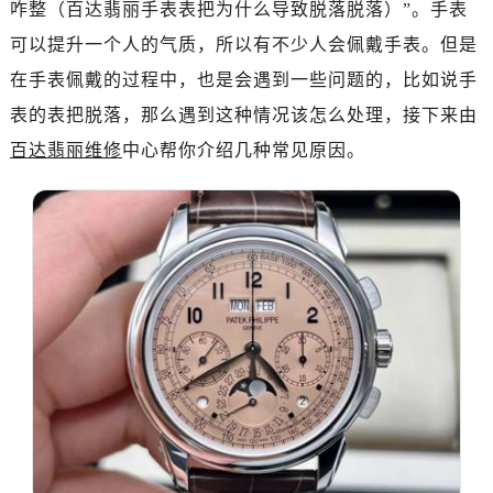
咋整（百达翡丽手表表把为什么导致脱落脱落）”。手表
厦门市思明区湖滨东路95号华润大厦写字楼B座11层1104室（需提前预约）
福州市鼓楼区五四路128-1号恒力城写字楼15层03室（需提前预约）
可以提升一个人的气质，所以有不少人会佩戴手表。但是
成都市锦江区人民东路6号SAC东原中心写字楼24层2406B室（需提前预约）
在手表佩戴的过程中，也是会遇到一些问题的，比如说手
重庆市江北区观音桥步行街2号融恒时代广场写字楼9层902室（需提前预约）
表的表把脱落，那么遇到这种情况该怎么处理，接下来由
长沙市芙蓉区定王台街道建湘路393号世茂环球金融中心写字楼（芙蓉广场）10层13室（需提前预约）
百达翡丽维修
中心帮你介绍几种常见原因。
郑州市二七区铭功路10号华润大厦写字楼29层2905室（需提前预约）
太原市迎泽区解放路15号亨得利名表服务中心（品牌授权店）3层整层（需提前预约）
沈阳市沈河区中街路137号亨得利名表服务中心（品牌授权店）1层整层（需提前预约）
沈阳市沈河区中街路83号亨得利名表服务中心（品牌授权店）1层整层（需提前预约）
乌鲁木齐市天山区红山路26号时代广场（CCMALL）C座17层17-B（需提前预约）
温州市鹿城区锦绣路1067号置信广场10层1015室（需提前预约）
哈尔滨市道里区友谊西路600号富力中心T2座写字楼29层03室（需提前预约）
大连市中山区人民路15号国际金融大厦7层G室（需提前预约）
佛山市禅城区季华五路57号万科金融中心C座12层1205室（需提前预约）
东莞市东城街道鸿福东路1号民盈国贸中心T1写字楼9层907室（需提前预约）
无锡市梁溪区人民中路139号恒隆广场写字楼1座11层1104室（需提前预约）