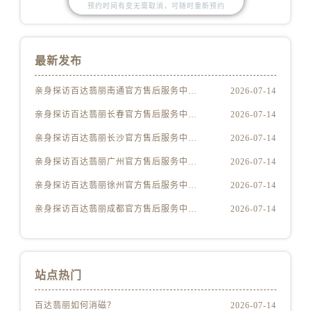
内蒙古自治区乌兰察布市集宁区恩和大街百达翡丽售后服务中心（需提前预约）
预约时间有变无需取消，可随时重新预约
内蒙古自治区锡林郭勒盟市锡林浩特市光明街与额尔敦路交叉口百达翡丽售后服务中心（需提前预约）
内蒙古自治区兴安盟市乌兰浩特市兴安大街百达翡丽售后服务中心（需提前预约）
最新发布
山西省大同市平城区迎宾街百达翡丽售后服务中心（需提前预约）
山西省晋城市城区黄华街百达翡丽售后服务中心（需提前预约）
亲身探访百达翡丽南通官方售后服务中心｜官方地址及联系电话（2026年7月最新）
2026-07-14
山西省晋中市榆次区顺城街百达翡丽售后服务中心（需提前预约）
亲身探访百达翡丽长春官方售后服务中心｜最新电话及地址（2026年7月最新）
2026-07-14
山西省临汾市尧都区解放路百达翡丽售后服务中心（需提前预约）
亲身探访百达翡丽长沙官方售后服务中心｜最新地址及服务热线（2026年7月最新）
2026-07-14
山西省吕梁市离石区永宁中路与建设街交叉口百达翡丽售后服务中心（需提前预约）
山西省朔州市朔城区怡西路与鄯阳西街交汇处百达翡丽售后服务中心（需提前预约）
亲身探访百达翡丽广州官方售后服务中心｜全新维修门店地址及电话（2026年7月最新）
2026-07-14
山西省忻州市忻府区和平东街与七一南路交叉口百达翡丽售后服务中心（需提前预约）
亲身探访百达翡丽徐州官方售后服务中心｜最新网点地址及热线（2026年7月最新）
2026-07-14
山西省阳泉市郊区平阳东街与新城大道交叉口百达翡丽售后服务中心（需提前预约）
亲身探访百达翡丽成都官方售后服务中心｜服务热线与门店详细地址（2026年7月最新）
2026-07-14
山西省运城市盐湖区河东街百达翡丽售后服务中心（需提前预约）
山西省长治市潞州区英雄中路百达翡丽售后服务中心（需提前预约）
山西省太原市迎泽区迎泽街道解放路15号亨得利名表维修授权店3楼百达翡丽售后服务中心（需提前预约）
站点热门
天津市和平区赤峰道136号天津国际金融中心26层2603室百达翡丽售后服务中心（需提前预约）
安徽省安庆市迎江区人民路百达翡丽售后服务中心（需提前预约）
百达翡丽如何消磁？
2026-07-14