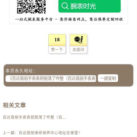
吉林省吉林市船营区河南街百达翡丽售后服务中心（需提前预约）
吉林省辽源市龙山区人民大街百达翡丽售后服务中心（需提前预约）
吉林省梅河口市新华街道梅河大街百达翡丽售后服务中心（需提前预约）
吉林省四平市铁东区紫气大路与南九经街交汇处百达翡丽售后服务中心（需提前预约）
吉林省松原市宁江区五环大街百达翡丽售后服务中心（需提前预约）
18
吉林省通化市东昌区环通乡江南大街百达翡丽售后服务中心（需提前预约）
赞一下
去提问
吉林省延边市延吉市解放路百达翡丽售后服务中心（需提前预约）
辽宁省鞍山市铁东区站前街百达翡丽售后服务中心（需提前预约）
本页永久地址：
辽宁省本溪市平山区胜利路百达翡丽售后服务中心（需提前预约）
一键复制
辽宁省朝阳市双塔区新华路百达翡丽售后服务中心（需提前预约）
辽宁省丹东市振兴区七经街百达翡丽售后服务中心（需提前预约）
辽宁省抚顺市新抚区东一路百达翡丽售后服务中心（需提前预约）
相关文章
辽宁省阜新市海州区解放大街百达翡丽售后服务中心（需提前预约）
辽宁省葫芦岛市连山区中央路百达翡丽售后服务中心（需提前预约）
百达翡丽手表表把脱落了咋整（百达翡丽手表表把为什么导致脱落脱落）
辽宁省锦州市古塔区中央大街百达翡丽售后服务中心（需提前预约）
辽宁省辽阳市白塔区新运大街百达翡丽售后服务中心（需提前预约）
上一篇：
百达翡丽维修保养中心地址在哪里?