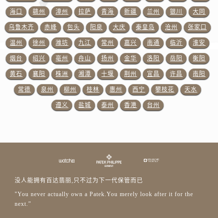
江西省吉安市吉州区井冈山大道百达翡丽售后服务中心（需提前预约）
海口
赣州
漳州
拉萨
青海
新疆
兰州
银川
大同
江西省景德镇市珠山区珠山中路百达翡丽售后服务中心（需提前预约）
乌鲁木齐
赤峰
包头
阳泉
大庆
秦皇岛
沧州
张家口
江西省九江市浔阳区浔阳路百达翡丽售后服务中心（需提前预约）
温州
徐州
潍坊
九江
常州
嘉兴
南通
临沂
淮安
江西省南昌市红谷滩新区红谷中大道998号绿地双子塔（中央广场）A1座办公楼14层1407室百达翡丽售后服务中心（需提前预约）
江西省萍乡市安源区萍安北大道与康庄路交叉口百达翡丽售后服务中心（需提前预约）
烟台
绍兴
亳州
舟山
扬州
金华
洛阳
岳阳
衡阳
江西省上饶市信州区滨江西路百达翡丽售后服务中心（需提前预约）
黄石
襄阳
株洲
湘潭
十堰
荆州
宜昌
许昌
南阳
江西省新余市渝水区北湖西路百达翡丽售后服务中心（需提前预约）
常德
泉州
柳州
桂林
惠州
西宁
攀枝花
天水
江西省宜春市袁州区中山中路百达翡丽售后服务中心（需提前预约）
遵义
盐城
泰州
香港
台州
江西省鹰潭市月湖区胜利东路百达翡丽售后服务中心（需提前预约）
山东省德州市德城区东风中路百达翡丽售后服务中心（需提前预约）
山东省东营市东营区济南路百达翡丽售后服务中心（需提前预约）
山东省济南市历下区经十路11111号华润中心写字楼（万象城）15层1508室百达翡丽售后服务中心（需提前预约）
山东省济宁市任城区太白楼路百达翡丽售后服务中心（需提前预约）
山东省莱芜市文化南路8号银座商城名表维修一楼名表维修百达翡丽售后服务中心（需提前预约）
没人能拥有百达翡丽,只不过为下一代保管而已
山东省临沂市兰山区解放路百达翡丽售后服务中心（需提前预约）
"You never actually own a Patek.You merely look after it for the
next.”
山东省日照市东港区烟台路百达翡丽售后服务中心（需提前预约）