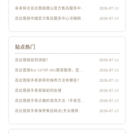
湖南省张家界市永定区解放路百达翡丽售后服务中心（需提前预约）
亲身探访百达翡丽唐山官方售后服务中心｜地址与联系电话（2026年7月最新）
2026-07-11
湖南省长沙市芙蓉区建湘路393号世茂环球金融中心写字楼10层1013室百达翡丽售后服务中心（需提前预约）
湖南省株洲市芦淞区建设南路百达翡丽售后服务中心（需提前预约）
百达翡丽中国官方售后服务中心详细网点地址及热线实地考察报告多信源验证（2026年7月最新）
2026-07-11
甘肃省白银市白银区北京路百达翡丽售后服务中心（需提前预约）
甘肃省定西市安定区解放路百达翡丽售后服务中心（需提前预约）
甘肃省敦煌市沙州镇阳关中路百达翡丽售后服务中心（需提前预约）
站点热门
甘肃省合作市人民街百达翡丽售后服务中心（需提前预约）
甘肃省嘉峪关市雄关区新华中路百达翡丽售后服务中心（需提前预约）
百达翡丽如何消磁？
2026-07-11
甘肃省金昌市金川区北京路百达翡丽售后服务中心（需提前预约）
百达翡丽Ref.5470P-001腕表腕表，匠心独运
2026-07-11
甘肃省酒泉市肃州区西大街百达翡丽售后服务中心（需提前预约）
百达翡丽手表表带的保养方法有哪些？
2026-07-11
甘肃省临夏市城南街道团结路百达翡丽售后服务中心（需提前预约）
百达翡丽手表受磁如何处理
2026-07-11
甘肃省陇南市武都区人民路百达翡丽售后服务中心（需提前预约）
百达翡丽手表正确的清洗方法（手表怎样才能清洗干净）
2026-07-11
甘肃省平凉市崆峒区西大街百达翡丽售后服务中心（需提前预约）
甘肃省庆阳市西峰区南大街百达翡丽售后服务中心（需提前预约）
百达翡丽手表保养售后网点(专业维修服务，全国售后网点查询)
2026-07-11
甘肃省天水市秦州区民主路百达翡丽售后服务中心（需提前预约）
甘肃省武威市凉州区迎宾路百达翡丽售后服务中心（需提前预约）