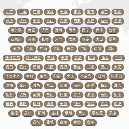
陕西省汉中市汉台区北大街百达翡丽售后服务中心（需提前预约）
陕西省商洛市商州区州城街百达翡丽售后服务中心（需提前预约）
北京
上海
广州
深圳
天津
成都
重庆
南京
郑州
陕西省铜川市王益区红旗街百达翡丽售后服务中心（需提前预约）
长沙
杭州
宁波
厦门
武汉
西安
大连
福州
贵阳
陕西省渭南市临渭区东风大街百达翡丽售后服务中心（需提前预约）
哈尔滨
合肥
济南
昆明
南昌
南宁
青岛
沈阳
陕西省咸阳市秦都区沣西新城统一西路与白马河路交汇处百达翡丽售后服务中心（需提前预约）
石家庄
苏州
长春
河北
太原
保定
唐山
邯郸
陕西省延安市宝塔区中心街百达翡丽售后服务中心（需提前预约）
廊坊
昆山
广西
佛山
东莞
中山
德阳
绵阳
陕西省榆林市榆阳区长兴路百达翡丽售后服务中心（需提前预约）
新疆维吾尔自治区阿克苏市东大街百达翡丽售后服务中心（需提前预约）
齐齐哈尔
呼和浩特
吉林
无锡
芜湖
珠海
汕头
三亚
新疆维吾尔自治区阿拉尔市胜利大道百达翡丽售后服务中心（需提前预约）
海口
赣州
漳州
拉萨
青海
新疆
兰州
银川
大同
新疆维吾尔自治区阿拉山口市友好路百达翡丽售后服务中心（需提前预约）
乌鲁木齐
赤峰
包头
阳泉
大庆
秦皇岛
沧州
张家口
新疆维吾尔自治区阿勒泰市解放路百达翡丽售后服务中心（需提前预约）
温州
徐州
潍坊
九江
常州
嘉兴
南通
临沂
淮安
新疆维吾尔自治区阿图什市光明路百达翡丽售后服务中心（需提前预约）
烟台
绍兴
亳州
舟山
扬州
金华
洛阳
岳阳
衡阳
新疆维吾尔自治区白杨市军垦路百达翡丽售后服务中心（需提前预约）
黄石
襄阳
株洲
湘潭
十堰
荆州
宜昌
许昌
南阳
新疆维吾尔自治区北屯市团结路百达翡丽售后服务中心（需提前预约）
常德
泉州
柳州
桂林
惠州
西宁
攀枝花
天水
新疆维吾尔自治区博乐市博乐市北京路百达翡丽售后服务中心（需提前预约）
新疆维吾尔自治区昌吉市延安北路百达翡丽售后服务中心（需提前预约）
遵义
盐城
泰州
香港
台州