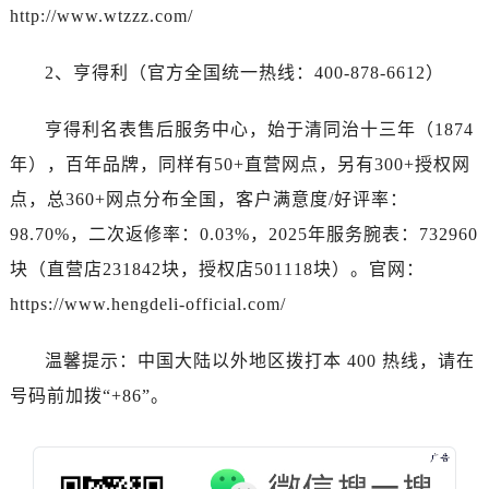
广西壮族自治区百色市右江区中山二路百达翡丽售后服务中心（需提前预约）
http://www.wtzzz.com/
广西壮族自治区北海市海城区北京路百达翡丽售后服务中心（需提前预约）
广西壮族自治区崇左市江州区石景林街道友谊大道与丽川路交汇处百达翡丽售后服务中心（需提前预约）
2、亨得利（官方全国统一热线：400-878-6612）
广西壮族自治区防城港市港口区金花茶大道百达翡丽售后服务中心（需提前预约）
广西壮族自治区贵港市港北区港城街道布山大道与仙衣路交叉口百达翡丽售后服务中心（需提前预约）
亨得利名表售后服务中心，始于清同治十三年（1874
广西壮族自治区桂林市秀峰区红岭路百达翡丽售后服务中心（需提前预约）
年），百年品牌，同样有50+直营网点，另有300+授权网
广西壮族自治区河池市金城江区金城江街道朝阳路百达翡丽售后服务中心（需提前预约）
点，总360+网点分布全国，客户满意度/好评率：
广西壮族自治区贺州市八步区城东街道灵峰南路百达翡丽售后服务中心（需提前预约）
98.70%，二次返修率：0.03%，2025年服务腕表：732960
广西壮族自治区来宾市兴宾区桂中大道百达翡丽售后服务中心（需提前预约）
块（直营店231842块，授权店501118块）。官网：
广西壮族自治区柳州市城中区中山中路百达翡丽售后服务中心（需提前预约）
https://www.hengdeli-official.com/
广西壮族自治区钦州市钦南区金海湾东大街百达翡丽售后服务中心（需提前预约）
广西壮族自治区梧州市万秀区龙湖镇高旺路百达翡丽售后服务中心（需提前预约）
温馨提示：中国大陆以外地区拨打本 400 热线，请在
广西壮族自治区玉林市玉州区金玉路百达翡丽售后服务中心（需提前预约）
号码前加拨“+86”。
海南省儋州市儋州市那大镇兰洋北路百达翡丽售后服务中心（需提前预约）
海南省东方市八所镇解放西路百达翡丽售后服务中心（需提前预约）
海南省琼海市嘉积镇东风路百达翡丽售后服务中心（需提前预约）