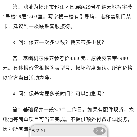
山东省济南市历下区经十路11111号华润中心写字楼（万象城）15层1508室百达翡丽售后服务中心（需提前预约）
答：地址为扬州市邗江区国展路29号星耀天地写字楼
山东省济宁市任城区太白楼路百达翡丽售后服务中心（需提前预约）
1号楼18层1803室。写字楼一楼有引导牌，电梯需刷门禁
山东省莱芜市文化南路8号银座商城名表维修一楼名表维修百达翡丽售后服务中心（需提前预约）
卡，建议到一楼联系客服接待。
山东省临沂市兰山区解放路百达翡丽售后服务中心（需提前预约）
山东省日照市东港区烟台路百达翡丽售后服务中心（需提前预约）
3. 问：保养一次多少钱？换表带多少钱？
山东省泰安市泰山区财源街道泰山大街百达翡丽售后服务中心（需提前预约）
山东省威海市环翠区新威海路89号振华商厦一楼名表维修百达翡丽售后服务中心（需提前预约）
答：基础机芯保养参考价4380元，原装皮表带4980
山东省潍坊市奎文区东风东街百达翡丽售后服务中心（需提前预约）
元。具体报价需根据腕表型号、损坏程度确认。所有价格
山东省枣庄市滕州市北辛路与善国路交叉口百达翡丽售后服务中心（需提前预约）
以官方当日活动为准。
山东省淄博市张店区金晶大道百达翡丽售后服务中心（需提前预约）
上海市黄浦区南京东路299号宏伊国际广场写字楼8层806室百达翡丽售后服务中心（需提前预约）
4. 问：保养需要多长时间？可以加急吗？
上海市徐汇区虹桥路3号港汇中心2座37层3705室百达翡丽售后服务中心（需提前预约）
浙江省杭州市上城区钱江路1366号华润大厦A座5层503-5室百达翡丽售后服务中心（需提前预约）
答：基础保养一般3-5个工作日。如果有配件现货，换
浙江省湖州市吴兴区劳动路百达翡丽售后服务中心（需提前预约）
电池等简单项目可当天完成。不提供额外付费加急服务，
浙江省嘉兴市南湖区广益路705号嘉兴世界贸易中心A座13层1304室百达翡丽售后服务中心（需提前预约）
因为所有流程需严格质检。
浙江省金华市金东区东市南街777号金华万达广场4号楼22楼2209室百达翡丽售后服务中心（需提前预约）
预约入口
关闭