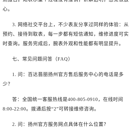
江苏省盐城市盐都区世纪大道5号盐城金融城写字楼1号楼16层1604室百达翡丽售后服务中心（需提前预约）
心。
江苏省扬州市邗江区国展路29号星耀天地写字楼1号楼18层1803室百达翡丽售后服务中心（需提前预约）
江苏省镇江市京口区中山东路百达翡丽售后服务中心（需提前预约）
3. 网络社交平台上，不少表友分享过同样的体验：从
江西省抚州市临川区赣东大道百达翡丽售后服务中心（需提前预约）
预约、接待到取表，每一步都有短信通知，维修进度可实
江西省赣州市章贡区文清路百达翡丽售后服务中心（需提前预约）
江西省吉安市吉州区井冈山大道百达翡丽售后服务中心（需提前预约）
时查询。服务完成后，腕表外观和性能都有明显提升。
江西省景德镇市珠山区珠山中路百达翡丽售后服务中心（需提前预约）
七、常见问题问答（FAQ）
江西省九江市浔阳区浔阳路百达翡丽售后服务中心（需提前预约）
江西省南昌市红谷滩新区红谷中大道998号绿地双子塔（中央广场）A1座办公楼14层1407室百达翡丽售后服务中心（需提前预约）
1. 问：百达翡丽扬州官方售后服务中心的电话是多
江西省萍乡市安源区萍安北大道与康庄路交叉口百达翡丽售后服务中心（需提前预约）
少？
江西省上饶市信州区滨江西路百达翡丽售后服务中心（需提前预约）
江西省新余市渝水区北湖西路百达翡丽售后服务中心（需提前预约）
答：全国统一客服热线是400-805-0910，在线时间
江西省宜春市袁州区中山中路百达翡丽售后服务中心（需提前预约）
8:00-22:00。拨通后按“2”可转接维修咨询。
江西省鹰潭市月湖区胜利东路百达翡丽售后服务中心（需提前预约）
山东省德州市德城区东风中路百达翡丽售后服务中心（需提前预约）
2. 问：扬州官方服务网点具体在什么位置？
山东省东营市东营区济南路百达翡丽售后服务中心（需提前预约）