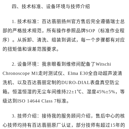
内蒙古自治区赤峰市红山区哈达街百达翡丽售后服务中心（需提前预约）
四、技术标准、设备环境与技师介绍
内蒙古自治区鄂尔多斯市东胜区伊金霍洛街百达翡丽售后服务中心（需提前预约）
内蒙古自治区呼伦贝尔市海拉尔区中央街百达翡丽售后服务中心（需提前预约）
1. 技术标准：百达翡丽扬州官方售后完全遵循瑞士总
内蒙古自治区通辽市科尔沁区明仁大街百达翡丽售后服务中心（需提前预约）
部的严格技术规范，所有操作参照品牌SOP（标准作业程
内蒙古自治区乌海市海勃湾区人民南路百达翡丽售后服务中心（需提前预约）
序）。从拆卸、清洗、组装到调试，每一个步骤都有对应
内蒙古自治区乌兰察布市集宁区恩和大街百达翡丽售后服务中心（需提前预约）
的扭矩值和误差范围要求。
内蒙古自治区锡林郭勒盟市锡林浩特市光明街与额尔敦路交叉口百达翡丽售后服务中心（需提前预约）
内蒙古自治区兴安盟市乌兰浩特市兴安大街百达翡丽售后服务中心（需提前预约）
2. 设备环境：我亲眼看到维修间配备了Witschi
山西省大同市平城区迎宾街百达翡丽售后服务中心（需提前预约）
Chronoscope M1走时测试仪、Elma E30全自动超声波清
山西省晋城市城区黄华街百达翡丽售后服务中心（需提前预约）
山西省晋中市榆次区顺城街百达翡丽售后服务中心（需提前预约）
洗机、以及百达翡丽定制的DURO-DIAL表盘真空防尘
山西省临汾市尧都区解放路百达翡丽售后服务中心（需提前预约）
箱。恒温恒湿的无尘车间维持22±1℃、湿度45%±5%，等
山西省吕梁市离石区永宁中路与建设街交叉口百达翡丽售后服务中心（需提前预约）
级达到ISO 14644 Class 7标准。
山西省朔州市朔城区怡西路与鄯阳西街交汇处百达翡丽售后服务中心（需提前预约）
山西省忻州市忻府区和平东街与七一南路交叉口百达翡丽售后服务中心（需提前预约）
3. 技师介绍：接待我的服务顾问介绍，售后中心的核
山西省阳泉市郊区平阳东街与新城大道交叉口百达翡丽售后服务中心（需提前预约）
心技师均持有百达翡丽原厂认证，部分技师有超过15年的