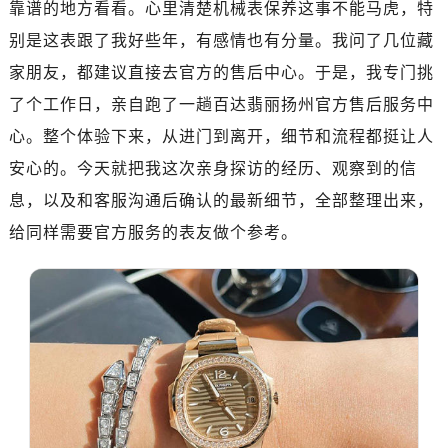
济南市历下区经十路11111号华润中心写字楼（万象城）15层1508室（需提前预约）
靠谱的地方看看。心里清楚机械表保养这事不能马虎，特
广州市天河区天河路230号万菱汇国际中心写字楼A塔7层704室（需提前预约）
别是这表跟了我好些年，有感情也有分量。我问了几位藏
广州市越秀区环市东路371-375号世界贸易中心大厦南塔写字楼15层07室（需提前预约）
家朋友，都建议直接去官方的售后中心。于是，我专门挑
深圳市罗湖区深南东路5001号华润大厦写字楼17层1701室（需提前预约）
了个工作日，亲自跑了一趟百达翡丽扬州官方售后服务中
惠州市惠城区江北文昌一路7号华贸大厦写字楼1座30层05室（需提前预约）
心。整个体验下来，从进门到离开，细节和流程都挺让人
厦门市思明区湖滨东路95号华润大厦写字楼B座11层1104室（需提前预约）
安心的。今天就把我这次亲身探访的经历、观察到的信
福州市鼓楼区五四路128-1号恒力城写字楼15层03室（需提前预约）
息，以及和客服沟通后确认的最新细节，全部整理出来，
成都市锦江区人民东路6号SAC东原中心写字楼24层2406B室（需提前预约）
重庆市江北区观音桥步行街2号融恒时代广场写字楼9层902室（需提前预约）
给同样需要官方服务的表友做个参考。
长沙市芙蓉区定王台街道建湘路393号世茂环球金融中心写字楼（芙蓉广场）10层13室（需提前预约）
郑州市二七区铭功路10号华润大厦写字楼29层2905室（需提前预约）
太原市迎泽区解放路15号亨得利名表服务中心（品牌授权店）3层整层（需提前预约）
沈阳市沈河区中街路137号亨得利名表服务中心（品牌授权店）1层整层（需提前预约）
沈阳市沈河区中街路83号亨得利名表服务中心（品牌授权店）1层整层（需提前预约）
乌鲁木齐市天山区红山路26号时代广场（CCMALL）C座17层17-B（需提前预约）
温州市鹿城区锦绣路1067号置信广场10层1015室（需提前预约）