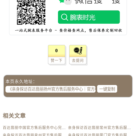
海南省三沙市西沙区西沙群岛永兴岛北京路百达翡丽售后服务中心（需提前预约）
海南省三亚市吉阳区迎宾路百达翡丽售后服务中心（需提前预约）
海南省万宁市万城镇解放路百达翡丽售后服务中心（需提前预约）
海南省文昌市文城镇教育东路百达翡丽售后服务中心（需提前预约）
海南省五指山市通什镇三月三大道百达翡丽售后服务中心（需提前预约）
香港特别行政区尖沙咀区油尖旺区广东道百达翡丽售后服务中心（需提前预约）
0
香港特别行政区金钟区中西区金钟道百达翡丽售后服务中心（需提前预约）
香港特别行政区九龙区油尖旺区弥敦道百达翡丽售后服务中心（需提前预约）
赞一下
去提问
香港特别行政区铜锣湾区湾仔区轩尼诗道百达翡丽售后服务中心（需提前预约）
河南省安阳市文峰区解放大道百达翡丽售后服务中心（需提前预约）
本页永久地址：
河南省鹤壁市淇滨区九州路百达翡丽售后服务中心（需提前预约）
一键复制
河南省济源市沁园街道济水大道百达翡丽售后服务中心（需提前预约）
河南省焦作市解放区解放路百达翡丽售后服务中心（需提前预约）
河南省开封市鼓楼区中山路百达翡丽售后服务中心（需提前预约）
相关文章
河南省洛阳市西工区中州中路与解放路交叉口百达翡丽售后服务中心（需提前预约）
百达翡丽中国官方售后服务中心完整维修地址及电话实地考察报告+多信源验证（2026年7月最新）
亲身探访百达翡丽常州官方售后服务中心｜全新地址及服务热线（2026年7月最新）
河南省漯河市源汇区交通路百达翡丽售后服务中心（需提前预约）
亲身探访百达翡丽泉州官方售后服务中心｜网点地址及热线（2026年7月最新）
亲身探访百达翡丽厦门官方售后服务中心｜官方电话及服务网点地址（2026年7月最新）