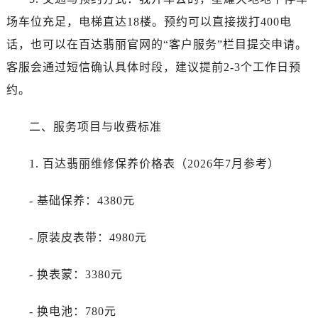
石家庄市长安区中山东路39号勒泰中心写字楼B座13层07室（需提前预约）
场车位充足，电梯直达18楼。预约可以直接拨打400电
西安市碑林区南关正街88号华侨城长安国际中心E座6楼10室（需提前预约）
海口市龙华区金贸东路5号海口华润大厦B座17层1707室（需提前预约）
话，也可以在百达翡丽官网的“客户服务”栏目提交申请。
唐山市路南区新华东道100号万达广场写字楼A座10层1002室（需提前预约）
客服会通过短信确认具体时段，建议提前2-3个工作日预
台州市椒江区东海大道1800号腾达中心东1幢20楼2002室（需提前预约）
约。
内蒙古自治区呼和浩特市玉泉区大学西街70号华润万象城写字楼（鄂尔多斯大厦）23层2326室（需提前预约）
甘肃省兰州市七里河区西津西路16号兰州中心写字楼21层2102室（需提前预约）
二、服务项目与收费标准
重庆市解放碑渝中区民权路28号英利国际金融中心写字楼20层01室（需提前预约）
黑龙江省大庆市萨尔图区会战大街百达翡丽售后服务中心（需提前预约）
1. 百达翡丽维修保养价格表（2026年7月参考）
黑龙江省鹤岗市向阳区红军路百达翡丽售后服务中心（需提前预约）
- 基础保养：4380元
黑龙江省黑河市爱辉区中央街百达翡丽售后服务中心（需提前预约）
黑龙江省鸡西市鸡冠区红军路百达翡丽售后服务中心（需提前预约）
- 原装皮表带：4980元
黑龙江省佳木斯市向阳区长安路百达翡丽售后服务中心（需提前预约）
黑龙江省牡丹江市东安区太平路百达翡丽售后服务中心（需提前预约）
- 换表蒙：3380元
黑龙江省七台河市桃山区大同街百达翡丽售后服务中心（需提前预约）
黑龙江省齐齐哈尔市龙沙区龙华路百达翡丽售后服务中心（需提前预约）
- 换电池：780元