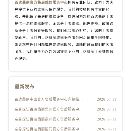
湖北省十堰市茅箭区人民北路百达翡丽售后服务中心（需提前预约）
百达翡丽官方售后维修服务中心
拥有专业团队，致力于为客
湖北省随州市曾都区青年路百达翡丽售后服务中心（需提前预约）
户提供专业的维修和保养服务。我们的技师拥有丰富的经
验，并配备了先进的维修设备，以确保为您的百达翡丽手表
湖北省咸宁市咸安区长安大道百达翡丽售后服务中心（需提前预约）
提供一流的维修服务，无论是手表维修、配件更换、故障诊
湖北省襄阳市樊城区长虹路与人民路交叉口百达翡丽售后服务中心（需提前预约）
断还是手表保养等服务，我们都会用心对待，让您的手表焕
湖北省孝感市孝南区复兴大道百达翡丽售后服务中心（需提前预约）
发新生。我们的百达翡丽维修保养服务网点遍布全国各地，
湖北省宜昌市西陵区夷陵大道与港窑路百达翡丽售后服务中心（需提前预约）
如果您有任何问题或需要维修服务，请随时联系我们的客服
湖南省常德市武陵区人民路百达翡丽售后服务中心（需提前预约）
团队，我们将全力以赴为您提供专业的百达翡丽手表维修保
湖南省郴州市北湖区国庆北路百达翡丽售后服务中心（需提前预约）
养服务。
湖南省衡阳市雁峰区解放路百达翡丽售后服务中心（需提前预约）
湖南省怀化市鹤城区迎丰中路百达翡丽售后服务中心（需提前预约）
湖南省娄底市娄星区长青街百达翡丽售后服务中心（需提前预约）
最新发布
湖南省邵阳市双清区东风路百达翡丽售后服务中心（需提前预约）
湖南省湘潭市雨湖区莲城大道百达翡丽售后服务中心（需提前预约）
百达翡丽中国官方售后服务中心完整维修地址及电话实地考察报告+多信源验证（2026年7月最新）
2026-07-11
湖南省益阳市赫山区桃花仑路百达翡丽售后服务中心（需提前预约）
亲身探访百达翡丽常州官方售后服务中心｜全新地址及服务热线（2026年7月最新）
2026-07-11
湖南省永州市冷水滩区永州大道与中兴路交叉口百达翡丽售后服务中心（需提前预约）
亲身探访百达翡丽泉州官方售后服务中心｜网点地址及热线（2026年7月最新）
2026-07-11
湖南省岳阳市岳阳楼区东茅岭路百达翡丽售后服务中心（需提前预约）
亲身探访百达翡丽厦门官方售后服务中心｜官方电话及服务网点地址（2026年7月最新）
2026-07-11