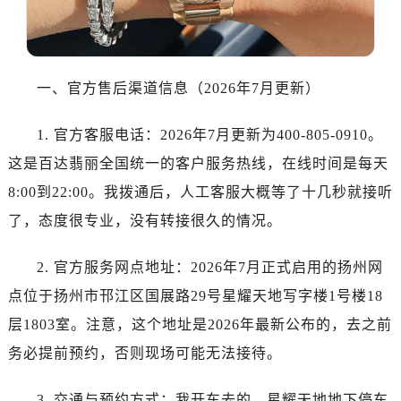
哈尔滨市道里区友谊西路600号富力中心T2座写字楼29层03室（需提前预约）
大连市中山区人民路15号国际金融大厦7层G室（需提前预约）
佛山市禅城区季华五路57号万科金融中心C座12层1205室（需提前预约）
东莞市东城街道鸿福东路1号民盈国贸中心T1写字楼9层907室（需提前预约）
一、官方售后渠道信息（2026年7月更新）
无锡市梁溪区人民中路139号恒隆广场写字楼1座11层1104室（需提前预约）
南通市崇川区工农路57号圆融广场写字楼16层1603室（需提前预约）
1. 官方客服电话：2026年7月更新为400-805-0910。
苏州市苏州工业园区星港街199号苏州中心办公楼C座22层08室（需提前预约）
这是百达翡丽全国统一的客户服务热线，在线时间是每天
武汉市江汉区解放大道686号世界贸易大厦38层09室（需提前预约）
8:00到22:00。我拨通后，人工客服大概等了十几秒就接听
南宁市青秀区金湖路59号地王大厦12楼1224室（需提前预约）
了，态度很专业，没有转接很久的情况。
合肥市蜀山区潜山路111号万象城华润大厦B座12楼03室（需提前预约）
泉州市丰泽区宝洲路729号浦西万达中心写字楼A座7楼709室（需提前预约）
2. 官方服务网点地址：2026年7月正式启用的扬州网
青岛市南区山东路6号华润大厦B座22层04室（需提前预约）
点位于扬州市邗江区国展路29号星耀天地写字楼1号楼18
烟台市芝罘区胜利路139号万达金融中心A座907室（需提前预约）
层1803室。注意，这个地址是2026年最新公布的，去之前
长春市朝阳区西安大路727号中银大厦A座(旺进大厦)18层09室（需提前预约）
务必提前预约，否则现场可能无法接待。
贵阳市南明区都司高架桥路33号亨特国际金融中心14楼14D（需提前预约）
昆明市盘龙区北京路928号同德昆明广场写字楼10层06室（需提前预约）
3. 交通与预约方式：我开车去的，星耀天地地下停车