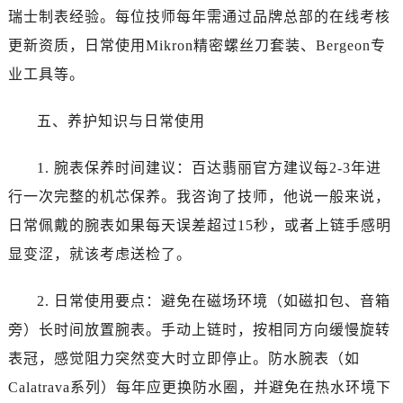
山西省运城市盐湖区河东街百达翡丽售后服务中心（需提前预约）
瑞士制表经验。每位技师每年需通过品牌总部的在线考核
山西省长治市潞州区英雄中路百达翡丽售后服务中心（需提前预约）
更新资质，日常使用Mikron精密螺丝刀套装、Bergeon专
山西省太原市迎泽区迎泽街道解放路15号亨得利名表维修授权店3楼百达翡丽售后服务中心（需提前预约）
业工具等。
天津市和平区赤峰道136号天津国际金融中心26层2603室百达翡丽售后服务中心（需提前预约）
安徽省安庆市迎江区人民路百达翡丽售后服务中心（需提前预约）
五、养护知识与日常使用
安徽省蚌埠市蚌山区淮河路百达翡丽售后服务中心（需提前预约）
安徽省亳州市谯城区魏武大道百达翡丽售后服务中心（需提前预约）
1. 腕表保养时间建议：百达翡丽官方建议每2-3年进
安徽省池州市贵池区长江路百达翡丽售后服务中心（需提前预约）
行一次完整的机芯保养。我咨询了技师，他说一般来说，
安徽省滁州市琅琊区南谯北路百达翡丽售后服务中心（需提前预约）
日常佩戴的腕表如果每天误差超过15秒，或者上链手感明
安徽省阜阳市颍州区颍州北路百达翡丽售后服务中心（需提前预约）
显变涩，就该考虑送检了。
安徽省淮北市相山区淮海路百达翡丽售后服务中心（需提前预约）
安徽省淮南市田家庵区国庆中路百达翡丽售后服务中心（需提前预约）
2. 日常使用要点：避免在磁场环境（如磁扣包、音箱
安徽省黄山市屯溪区黄山西路百达翡丽售后服务中心（需提前预约）
旁）长时间放置腕表。手动上链时，按相同方向缓慢旋转
安徽省六安市金安区解放中路百达翡丽售后服务中心（需提前预约）
安徽省马鞍山市雨山区湖南西路百达翡丽售后服务中心（需提前预约）
表冠，感觉阻力突然变大时立即停止。防水腕表（如
安徽省宿州市埇桥区人民中路百达翡丽售后服务中心（需提前预约）
Calatrava系列）每年应更换防水圈，并避免在热水环境下