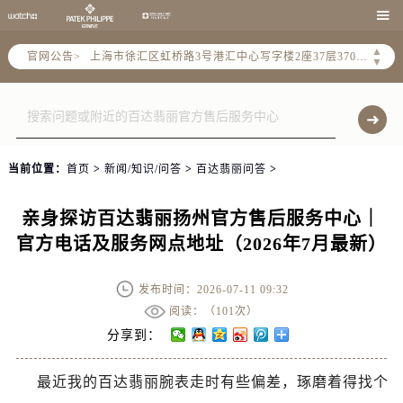
北京市朝阳区建国门外大街甲6号华熙国际中心写字楼D座11层1102室（需提前预约）

天津市和平区赤峰道136号天津国际金融中心写字楼26层2603室（需提前预约）
▲
上海市徐汇区虹桥路3号港汇中心写字楼2座37层3705室（需提前预约）
官网公告>
▼
上海市黄浦区南京东路299号宏伊国际广场写字楼8层806室（需提前预约）
南京市秦淮区中山南路1号（新街口）南京中心写字楼22层C1-1室（需提前预约）
常州市新北区龙锦路1590号现代传媒中心写字楼5号楼10层1008室（需提前预约）
徐州市鼓楼区淮海东路29号苏宁广场IFC国际金融中心写字楼35层3508室（需提前预约）
当前位置：
首页
>
新闻/知识/问答
>
百达翡丽问答
>
扬州市邗江区国展路29号星耀天地写字楼1号楼18层1803室（需提前预约）
盐城市盐都区世纪大道5号盐城金融城写字楼1号楼16层1604室（需提前预约）
亲身探访百达翡丽扬州官方售后服务中心｜
泰州市海陵区永定东路399号置地商务中心东塔写字楼（华润万象城）17层1706室（需提前预约）
官方电话及服务网点地址（2026年7月最新）
宁波市江北区大闸南路500号来福士广场办公楼20层2009室（需提前预约）
杭州市上城区钱江路1366号华润大厦写字楼A座5层503-5室（需提前预约）
发布时间：2026-07-11 09:32
金华市金东区东市南街777号金华万达广场写字楼4号楼22层2209室（需提前预约）
阅读：（
101次）
绍兴市越城区胜利东路379号世茂天际中心写字楼8层805室（需提前预约）
分享到：
嘉兴市南湖区广益路705号嘉兴世界贸易中心写字楼A座13层1304室（需提前预约）
最近我的百达翡丽腕表走时有些偏差，琢磨着得找个
南昌市红谷滩新区红谷中大道998号绿地双子塔（中央广场）A1座办公楼14层07室（需提前预约）