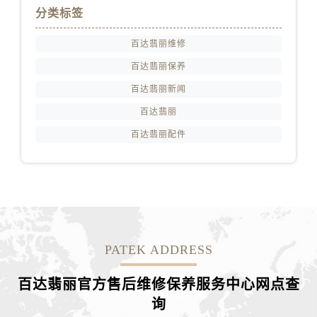
甘肃省张掖市甘州区民乐北路百达翡丽售后服务中心（需提前预约）
分类标签
宁夏回族自治区固原市原州区文化街百达翡丽售后服务中心（需提前预约）
宁夏回族自治区石嘴山市大武口区贺兰山路百达翡丽售后服务中心（需提前预约）
百达翡丽维修
宁夏回族自治区吴忠市利通区开元大道百达翡丽售后服务中心（需提前预约）
百达翡丽保养
宁夏回族自治区银川市兴庆区新华东路97号新百中心C馆一层C1-18号商铺百达翡丽售后服务中心（需提前预约）
百达翡丽新闻
宁夏回族自治区中卫市沙坡头区鼓楼东街百达翡丽售后服务中心（需提前预约）
百达翡丽
青海省果洛藏族自治州玛沁县团结路百达翡丽售后服务中心（需提前预约）
百达翡丽配件
青海省海北藏族自治州海晏县将军路百达翡丽售后服务中心（需提前预约）
青海省海东市乐都区滨河路百达翡丽售后服务中心（需提前预约）
青海省海南藏族自治州共和县青海湖大街百达翡丽售后服务中心（需提前预约）
青海省海西蒙古族藏族自治州德令哈市柴达木路百达翡丽售后服务中心（需提前预约）
青海省黄南藏族自治州同仁市德合隆路百达翡丽售后服务中心（需提前预约）
青海省西宁市城西区海湖新区西关大道百达翡丽售后服务中心（需提前预约）
PATEK ADDRESS
青海省玉树藏族自治州结古镇胜利路百达翡丽售后服务中心（需提前预约）
陕西省安康市汉滨区金州路百达翡丽售后服务中心（需提前预约）
百达翡丽官方售后维修保养服务中心网点查
陕西省宝鸡市渭滨区经二路百达翡丽售后服务中心（需提前预约）
询