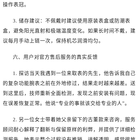
安徽省铜陵市铜官区石城大道百达翡丽售后服务中心（需提前预约）
操作表冠。
安徽省芜湖市镜湖区中山路步行街百达翡丽售后服务中心（需提前预约）
安徽省宣城市宣州区叠嶂西路百达翡丽售后服务中心（需提前预约）
3. 储存建议：不佩戴时建议使用原装表盒或防潮表
福建省龙岩市新罗区九一南路百达翡丽售后服务中心（需提前预约）
盒，避免阳光直射和极端温度变化。如果长时间不戴，建
福建省南平市建阳区人民西路百达翡丽售后服务中心（需提前预约）
议每月手动上链一次，保持机芯润滑均匀。
福建省宁德市蕉城区天湖东路百达翡丽售后服务中心（需提前预约）
福建省莆田市城厢区霞林街道荔华东大道百达翡丽售后服务中心（需提前预约）
六、用户对官方售后服务的真实反馈
福建省三明市三元区东乾二路百达翡丽售后服务中心（需提前预约）
福建省漳州市龙文区步港路百达翡丽售后服务中心（需提前预约）
1. 探访当天我遇到一位来取表的先生，他告诉我自己
江苏省常州市新北区龙锦路1590号现代传媒中心5号楼10层1008室百达翡丽售后服务中心（需提前预约）
的复杂功能腕表之前在外地修过，结果走时越来越差。送
江苏省淮安市清江浦区淮海北路百达翡丽售后服务中心（需提前预约）
到这里后，技师重新全面检测，发现之前安装有问题，现
江苏省连云港市海州区通灌北路百达翡丽售后服务中心（需提前预约）
在误差恢复正常。他说“专业的事就该交给专业的人”。
江苏省南京市秦淮区中山南路1号南京中心22层22-C1-C3室百达翡丽售后服务中心（需提前预约）
江苏省宿迁市宿城区西湖路百达翡丽售后服务中心（需提前预约）
2. 另一位女士带着她父亲留下的古董款来咨询，服务
江苏省泰州市海陵区永定东路399号置地商务中心东塔（华润万象城）17层1706室百达翡丽售后服务中心（需提前预约）
顾问耐心解释了翻新与保留原样的利弊，并提供了详细检
江苏省徐州市鼓楼区淮海东路29号苏宁广场IFC国际金融中心35层3508室百达翡丽售后服务中心（需提前预约）
测报告。她表示整个过程没有推销，讲解透明，感觉很放