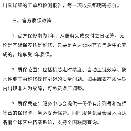
辽宁省抚顺市新抚区东一路百达翡丽售后服务中心（需提前预约）
出具详细的工单和检测报告，每一项收费都明码标价。
辽宁省阜新市海州区解放大街百达翡丽售后服务中心（需提前预约）
辽宁省葫芦岛市连山区中央路百达翡丽售后服务中心（需提前预约）
三、官方质保政策
辽宁省锦州市古塔区中央大街百达翡丽售后服务中心（需提前预约）
辽宁省辽阳市白塔区新运大街百达翡丽售后服务中心（需提前预约）
1. 官方保修期为2年，从服务完成交付之日起算。无
辽宁省盘锦市兴隆台区石油大街百达翡丽售后服务中心（需提前预约）
论是基础保养还是维修，只要是百达翡丽官方售后中心完
辽宁省铁岭市银州区南马路百达翡丽售后服务中心（需提前预约）
成的，均享受2年质保。
辽宁省营口市站前区市府路与渤海大街交叉口百达翡丽售后服务中心（需提前预约）
辽宁省沈阳市沈河区中街路137号亨得利名表维修授权店1楼百达翡丽售后服务中心（需提前预约）
2. 质保范围：包括机芯走时精度、自动上链效率、防
辽宁省沈阳市沈河区中街路83号亨得利名表维修授权店1楼百达翡丽售后服务中心（需提前预约）
水性能等由维修操作引起的质量问题。如果腕表在质保期
北京市朝阳区建国门外大街甲6号华熙国际中心D座11层1102室百达翡丽售后服务中心（需提前预约）
内出现非人为故障，可免费返厂调整。
北京市东城区东长安街1号王府井东方广场W3座6层602室百达翡丽售后服务中心（需提前预约）
河北省保定市竞秀区朝阳北大街北国先天下百达翡丽售后服务中心（需提前预约）
3. 质保凭证：服务中心会提供一份带有序列号和技师
内蒙古自治区阿拉善盟市左旗土尔扈特大街百达翡丽售后服务中心（需提前预约）
签章的保修卡，务必妥善保管。同时服务记录会录入百达
内蒙古自治区巴彦淖尔市临河区新华街百达翡丽售后服务中心（需提前预约）
翡丽全球客户档案系统，支持全国联网查询。
内蒙古自治区包头市青山区幸福路甲3号王府井百货名表维修百达翡丽售后服务中心（需提前预约）