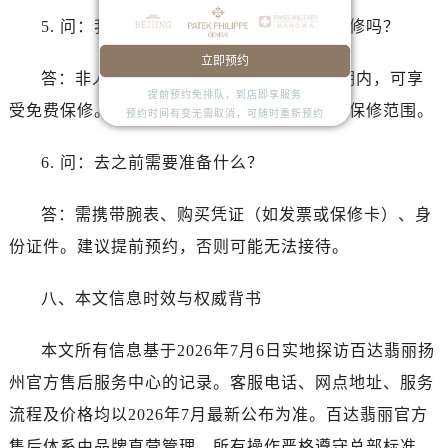
浙江省丽水市莲都区解放街百达翡丽售后服务中心（需提前预约）
5. 问：我的表还在保修期内，可以免费维修吗？
浙江省宁波市江北区大闸南路500号来福士广场办公楼20层2009室百达翡丽售后服务中心（需提前预约）
浙江省衢州市柯城区上街百达翡丽售后服务中心（需提前预约）
立即预约
答：非人为故障且腕表处于2年官方质保期内，可享
浙江省绍兴市越城区胜利东路379号世茂天际中心写字楼8层805室百达翡丽售后服务中心（需提前预约）
提前预约免排队，到店即享服务
受免费保修。人为磕碰、进水、误操作等不在保修范围。
预约时间有变无需取消，可随时重新预约
浙江省舟山市定海区解放东路百达翡丽售后服务中心（需提前预约）
澳门特别行政区大堂区议事亭前地（新马路）百达翡丽售后服务中心（需提前预约）
6. 问：去之前需要准备什么？
澳门特别行政区风顺堂区南湾大马路百达翡丽售后服务中心（需提前预约）
澳门特别行政区花地玛堂区关闸广场百达翡丽售后服务中心（需提前预约）
答：需携带腕表、购买凭证（如发票或保修卡）、身
澳门特别行政区花王堂区大三巴商圈百达翡丽售后服务中心（需提前预约）
份证件。建议提前预约，否则可能无法接待。
澳门特别行政区嘉模堂区官也街百达翡丽售后服务中心（需提前预约）
澳门省路氹城市金光大道百达翡丽售后服务中心（需提前预约）
八、本文信息时效与权威背书
澳门特别行政区望德堂区塔石广场百达翡丽售后服务中心（需提前预约）
福建省福州市鼓楼区五四路128-1号恒力城写字楼15层03室百达翡丽售后服务中心（需提前预约）
本文所有信息基于2026年7月6日实地探访百达翡丽扬
福建省厦门市思明区湖滨东路95号万象城华润大厦B座11层1104室百达翡丽售后服务中心（需提前预约）
州官方售后服务中心的记录。客服电话、网点地址、服务
广东省潮州市潮安区新风路与潮汕路交汇处百达翡丽售后服务中心（需提前预约）
流程及价格均以2026年7月最新公布为准。百达翡丽官方
广东省广州市天河区天河路230号万菱汇国际中心A塔7层704室百达翡丽售后服务中心（需提前预约）
售后体系由品牌直营管理，所有操作严格遵守总部标准，