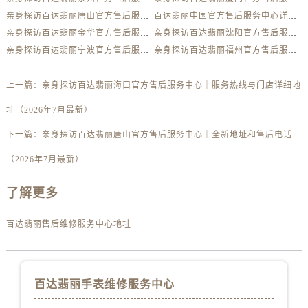
河南省南阳市宛城区范蠡东路与南都路交叉口百达翡丽售后服务中心（需提前预约）
亲身探访百达翡丽唐山官方售后服务中心｜地址与联系电话（2026年7月最新）
百达翡丽中国官方售后服务中心详细网点地址及热线实地考察报告多信源验证（2026年7月最新）
河南省平顶山市卫东区建设路百达翡丽售后服务中心（需提前预约）
亲身探访百达翡丽金华官方售后服务中心｜全新官方服务电话与地址（2026年7月最新）
亲身探访百达翡丽沈阳官方售后服务中心｜热线电话与网点地址（2026年7月最新）
河南省濮阳市大华龙区开州路绿城路交叉口百达翡丽售后服务中心（需提前预约）
亲身探访百达翡丽宁波官方售后服务中心｜全新地址电话一览（2026年7月最新）
亲身探访百达翡丽福州官方售后服务中心｜最新电话和维修地址（2026年7月最新）
河南省三门峡市湖滨区和平路百达翡丽售后服务中心（需提前预约）
河南省商丘市梁园区神火大道百达翡丽售后服务中心（需提前预约）
上一篇：
亲身探访百达翡丽海口官方售后服务中心｜服务热线与门店详细地
河南省新乡市红旗区人民路百达翡丽售后服务中心（需提前预约）
址（2026年7月最新）
河南省信阳市浉河区东方红大道百达翡丽售后服务中心（需提前预约）
下一篇：
亲身探访百达翡丽唐山官方售后服务中心｜全新地址和售后电话
河南省许昌市魏都区建安大道与八龙路交叉口百达翡丽售后服务中心（需提前预约）
河南省郑州市二七区民主路10号华润大厦29层2905室百达翡丽售后服务中心（需提前预约）
（2026年7月最新）
河南省周口市川汇区七一路百达翡丽售后服务中心（需提前预约）
了解更多
河南省驻马店市驿城区乐山大道与置地大道交叉口百达翡丽售后服务中心（需提前预约）
湖北省鄂州市鄂城区文星大道百达翡丽售后服务中心（需提前预约）
百达翡丽售后维修服务中心地址
湖北省黄冈市黄州区赤壁大道百达翡丽售后服务中心（需提前预约）
湖北省黄石市黄石港区武汉路百达翡丽售后服务中心（需提前预约）
湖北省荆门市东宝中天街步行街百达翡丽售后服务中心（需提前预约）
百达翡丽手表维修服务中心
湖北省荆州市荆州区荆中路百达翡丽售后服务中心（需提前预约）