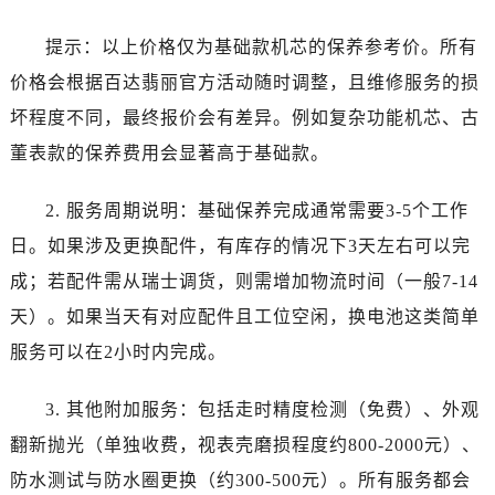
黑龙江省双鸭山市尖山区新兴大街百达翡丽售后服务中心（需提前预约）
黑龙江省绥化市北林区新华街与康庄路交叉口百达翡丽售后服务中心（需提前预约）
提示：以上价格仅为基础款机芯的保养参考价。所有
黑龙江省伊春市伊美区通河路百达翡丽售后服务中心（需提前预约）
价格会根据百达翡丽官方活动随时调整，且维修服务的损
吉林省白城市洮北区明仁南街百达翡丽售后服务中心（需提前预约）
坏程度不同，最终报价会有差异。例如复杂功能机芯、古
吉林省白山市浑江区浑江大街百达翡丽售后服务中心（需提前预约）
董表款的保养费用会显著高于基础款。
吉林省吉林市船营区河南街百达翡丽售后服务中心（需提前预约）
吉林省辽源市龙山区人民大街百达翡丽售后服务中心（需提前预约）
2. 服务周期说明：基础保养完成通常需要3-5个工作
吉林省梅河口市新华街道梅河大街百达翡丽售后服务中心（需提前预约）
日。如果涉及更换配件，有库存的情况下3天左右可以完
吉林省四平市铁东区紫气大路与南九经街交汇处百达翡丽售后服务中心（需提前预约）
成；若配件需从瑞士调货，则需增加物流时间（一般7-14
吉林省松原市宁江区五环大街百达翡丽售后服务中心（需提前预约）
吉林省通化市东昌区环通乡江南大街百达翡丽售后服务中心（需提前预约）
天）。如果当天有对应配件且工位空闲，换电池这类简单
吉林省延边市延吉市解放路百达翡丽售后服务中心（需提前预约）
服务可以在2小时内完成。
辽宁省鞍山市铁东区站前街百达翡丽售后服务中心（需提前预约）
辽宁省本溪市平山区胜利路百达翡丽售后服务中心（需提前预约）
3. 其他附加服务：包括走时精度检测（免费）、外观
辽宁省朝阳市双塔区新华路百达翡丽售后服务中心（需提前预约）
翻新抛光（单独收费，视表壳磨损程度约800-2000元）、
辽宁省丹东市振兴区七经街百达翡丽售后服务中心（需提前预约）
防水测试与防水圈更换（约300-500元）。所有服务都会