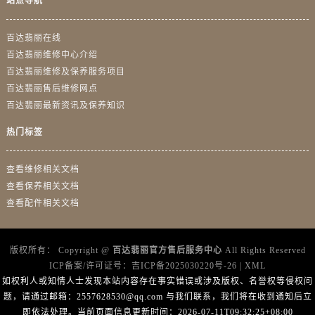
站点导航
新疆维吾尔自治区铁门关市兴疆路百达翡丽售后服务中心（需提前预约）
新疆维吾尔自治区图木舒克市图木舒克市中兴街百达翡丽售后服务中心（需提前预约）
百达翡丽在线
新疆维吾尔自治区吐鲁番市高昌区文化中路文化中路百达翡丽售后服务中心（需提前预约）
百达翡丽维修中心介绍
新疆维吾尔自治区乌苏市乌鲁木齐北路百达翡丽售后服务中心（需提前预约）
百达翡丽维修及保养服务项目
新疆维吾尔自治区五家渠市长征西街百达翡丽售后服务中心（需提前预约）
百达翡丽售后维修网点
新疆维吾尔自治区新星市东风路百达翡丽售后服务中心（需提前预约）
百达翡丽最新资讯及保养知识
新疆维吾尔自治区伊宁市解放西路百达翡丽售后服务中心（需提前预约）
热门标签
贵州省安顺市西秀区中华南路百达翡丽售后服务中心（需提前预约）
贵州省毕节市七星关区松山路百达翡丽售后服务中心（需提前预约）
查看维修相关文档
贵州省六盘水市钟山区钟山大道百达翡丽售后服务中心（需提前预约）
查看保养相关文档
贵州省黔东南苗族侗族自治州凯里市北京西路百达翡丽售后服务中心（需提前预约）
查看配件相关文档
贵州省黔西南布依族苗族自治州兴义市大道与桔香路交汇处百达翡丽售后服务中心（需提前预约）
贵州省铜仁市碧江区民主路百达翡丽售后服务中心（需提前预约）
版权所有：
Copyright @
百达翡丽官方售后服务中心
All Rights Reserved
贵州省遵义市红花岗区共青大道与嵩山路交叉口百达翡丽售后服务中心（需提前预约）
ICP备案/许可证号：
吉ICP备2025030220号-26
|
XML
四川省阿坝州市马尔康市团结街百达翡丽售后服务中心（需提前预约）
如权利人或知情人士发现本站内容存在事实错误或涉及版权、名誉权等侵权问
题，请通过邮箱：2557628530@qq.com 与我们联系，我们将在收到通知后立
四川省巴中市巴州区江北大道百达翡丽售后服务中心（需提前预约）
即依法处理。当前页面信息更新时间：2026-07-11T09:32:25+08:00