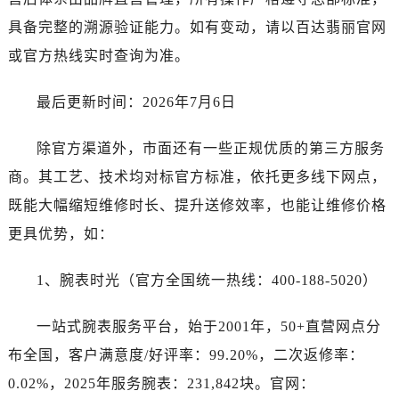
广东省广州市越秀区环市东路371-375号世界贸易中心大厦南塔15层1507室百达翡丽售后服务中心（需提前预约）
具备完整的溯源验证能力。如有变动，请以百达翡丽官网
广东省河源市源城区越王大道百达翡丽售后服务中心（需提前预约）
广东省惠州市惠城区江北文昌一路7号华贸大厦1座30层3005室百达翡丽售后服务中心（需提前预约）
或官方热线实时查询为准。
广东省江门市蓬江区广场西路百达翡丽售后服务中心（需提前预约）
最后更新时间：2026年7月6日
广东省揭阳市榕城进贤门步行街百达翡丽售后服务中心（需提前预约）
广东省茂名市电白区水东街道迎宾大道百达翡丽售后服务中心（需提前预约）
除官方渠道外，市面还有一些正规优质的第三方服务
广东省梅州市梅江区金燕大道百达翡丽售后服务中心（需提前预约）
商。其工艺、技术均对标官方标准，依托更多线下网点，
广东省清远市清城区湖西路百达翡丽售后服务中心（需提前预约）
广东省汕头市龙湖区长平路百达翡丽售后服务中心（需提前预约）
既能大幅缩短维修时长、提升送修效率，也能让维修价格
广东省汕尾市城区香洲街道园林社区翠园街百达翡丽售后服务中心（需提前预约）
更具优势，如：
广东省韶关市武江区芙蓉新区与老城中心交汇处百达翡丽售后服务中心（需提前预约）
广东省深圳市罗湖区深南东路5001号华润大厦17层1701室百达翡丽售后服务中心（需提前预约）
1、腕表时光（官方全国统一热线：400-188-5020）
广东省阳江市江城区东风一路百达翡丽售后服务中心（需提前预约）
一站式腕表服务平台，始于2001年，50+直营网点分
广东省云浮市云城区金山路百达翡丽售后服务中心（需提前预约）
广东省湛江市赤坎区观海北路百达翡丽售后服务中心（需提前预约）
布全国，客户满意度/好评率：99.20%，二次返修率：
广东省肇庆市端州区信安大道与砚都大道交汇处百达翡丽售后服务中心（需提前预约）
0.02%，2025年服务腕表：231,842块。官网：