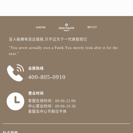
新疆维吾尔自治区阜康市博峰路百达翡丽售后服务中心（需提前预约）
新疆维吾尔自治区哈密市伊州区建国北路百达翡丽售后服务中心（需提前预约）
新疆维吾尔自治区和田市和田市北京西路百达翡丽售后服务中心（需提前预约）
新疆维吾尔自治区胡杨河市胡杨河市胡杨路百达翡丽售后服务中心（需提前预约）
新疆维吾尔自治区霍尔果斯市亚欧北路百达翡丽售后服务中心（需提前预约）
没人能拥有百达翡丽,只不过为下一代保管而已
新疆维吾尔自治区喀什市解放北路百达翡丽售后服务中心（需提前预约）
"You never actually own a Patek.You merely look after it for the
新疆维吾尔自治区可克达拉市幸福路百达翡丽售后服务中心（需提前预约）
next.”
新疆维吾尔自治区克拉玛依市克拉玛依区友谊路百达翡丽售后服务中心（需提前预约）
新疆维吾尔自治区库车市库车市文化东路百达翡丽售后服务中心（需提前预约）
总部热线
400-805-0910
新疆维吾尔自治区库尔勒市库尔勒市人民东路百达翡丽售后服务中心（需提前预约）
新疆维吾尔自治区奎屯市团结西街百达翡丽售后服务中心（需提前预约）
新疆维吾尔自治区昆玉市昆泉街百达翡丽售后服务中心（需提前预约）
营业时间
客服在线时间：08:00-22:00
新疆维吾尔自治区沙湾市三道河子镇世纪大道南路百达翡丽售后服务中心（需提前预约）
中心营业时间：09:00-19:30
新疆维吾尔自治区石河子市北二路百达翡丽售后服务中心（需提前预约）
客服及中心节假日不休
新疆维吾尔自治区双河市光明路百达翡丽售后服务中心（需提前预约）
新疆维吾尔自治区塔城市塔城地区闻琴路百达翡丽售后服务中心（需提前预约）